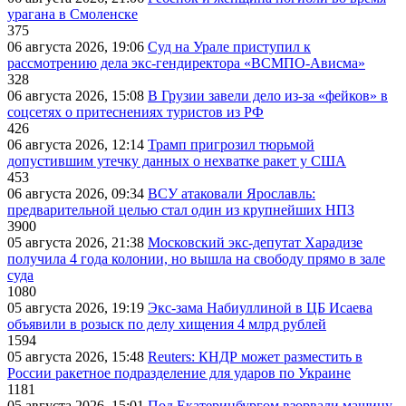
урагана в Смоленске
375
06 августа 2026, 19:06
Суд на Урале приступил к
рассмотрению дела экс-гендиректора «ВСМПО-Ависма»
328
06 августа 2026, 15:08
В Грузии завели дело из-за «фейков» в
соцсетях о притеснениях туристов из РФ
426
06 августа 2026, 12:14
Трамп пригрозил тюрьмой
допустившим утечку данных о нехватке ракет у США
453
06 августа 2026, 09:34
ВСУ атаковали Ярославль:
предварительной целью стал один из крупнейших НПЗ
3900
05 августа 2026, 21:38
Московский экс-депутат Харадизе
получила 4 года колонии, но вышла на свободу прямо в зале
суда
1080
05 августа 2026, 19:19
Экс-зама Набиуллиной в ЦБ Исаева
объявили в розыск по делу хищения 4 млрд рублей
1594
05 августа 2026, 15:48
Reuters: КНДР может разместить в
России ракетное подразделение для ударов по Украине
1181
05 августа 2026, 15:01
Под Екатеринбургом взорвали машину