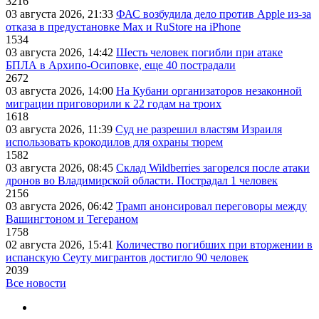
3216
03 августа 2026, 21:33
ФАС возбудила дело против Apple из-за
отказа в предустановке Max и RuStore на iPhone
1534
03 августа 2026, 14:42
Шесть человек погибли при атаке
БПЛА в Архипо-Осиповке, еще 40 пострадали
2672
03 августа 2026, 14:00
На Кубани организаторов незаконной
миграции приговорили к 22 годам на троих
1618
03 августа 2026, 11:39
Суд не разрешил властям Израиля
использовать крокодилов для охраны тюрем
1582
03 августа 2026, 08:45
Склад Wildberries загорелся после атаки
дронов во Владимирской области. Пострадал 1 человек
2156
03 августа 2026, 06:42
Трамп анонсировал переговоры между
Вашингтоном и Тегераном
1758
02 августа 2026, 15:41
Количество погибших при вторжении в
испанскую Сеуту мигрантов достигло 90 человек
2039
Все новости