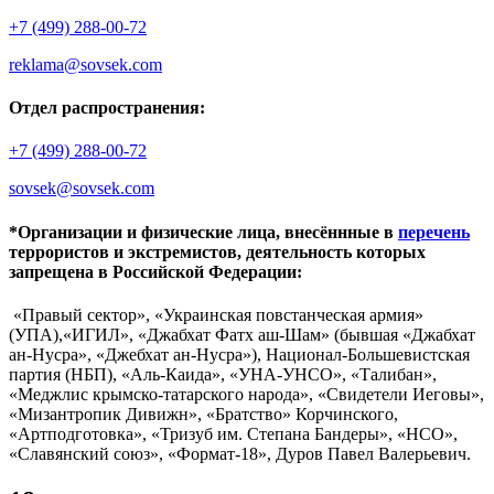
+7 (499) 288-00-72
reklama@sovsek.com
Отдел распространения:
+7 (499) 288-00-72
sovsek@sovsek.com
*Организации и физические лица, внесённные в
перечень
террористов и экстремистов, деятельность которых
запрещена в Российской Федерации:
«Правый сектор», «Украинская повстанческая армия»
(УПА),«ИГИЛ», «Джабхат Фатх аш-Шам» (бывшая «Джабхат
ан-Нусра», «Джебхат ан-Нусра»), Национал-Большевистская
партия (НБП), «Аль-Каида», «УНА-УНСО», «Талибан»,
«Меджлис крымско-татарского народа», «Свидетели Иеговы»,
«Мизантропик Дивижн», «Братство» Корчинского,
«Артподготовка», «Тризуб им. Степана Бандеры», «НСО»,
«Славянский союз», «Формат-18», Дуров Павел Валерьевич.