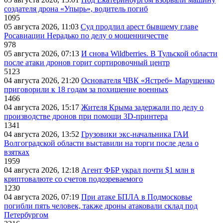
создателя дрона «Упырь», водитель погиб
1095
05 августа 2026, 11:03
Суд продлил арест бывшему главе
Росавиации Нерадько по делу о мошенничестве
978
05 августа 2026, 07:13
И снова Wildberries. В Тульской области
после атаки дронов горит сортировочный центр
5123
04 августа 2026, 21:20
Основателя ЧВК «Ястреб» Марущенко
приговорили к 18 годам за похищение военных
1466
04 августа 2026, 15:17
Жителя Крыма задержали по делу о
производстве дронов при помощи 3D‑принтера
1341
04 августа 2026, 13:52
Грузовики экс-начальника ГАИ
Волгоградской области выставили на торги после дела о
взятках
1959
04 августа 2026, 12:18
Агент ФБР украл почти $1 млн в
криптовалюте со счетов подозреваемого
1230
04 августа 2026, 07:19
При атаке БПЛА в Подмосковье
погибли пять человек, также дроны атаковали склад под
Петербургом