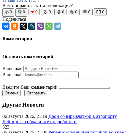
11 мая 2013, 17:34
Вам понравилась эта публикация?
👍
0
👎
0
❤
0
😆
0
😡
0
🤔
0
🙈
0
🧘‍♀️
0
Поделиться
Комментарии
Оставить комментарий
Ваше имя
Ваш email
Введите Ваш комментарий
Отмена
Отправить
Другие Новости
06 августа 2026, 21:19
Дрон со взрывчаткой в аэропорту
Лейпцига: собрали все подробности
323
06 августа 2026, 21:06
Ребёнок и женщина погибли во время