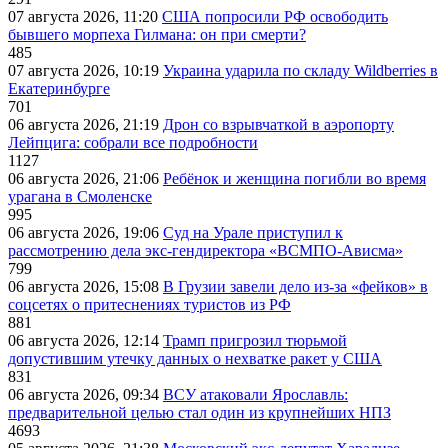
07 августа 2026, 11:20
США попросили РФ освободить
бывшего морпеха Гилмана: он при смерти?
485
07 августа 2026, 10:19
Украина ударила по складу Wildberries в
Екатеринбурге
701
06 августа 2026, 21:19
Дрон со взрывчаткой в аэропорту
Лейпцига: собрали все подробности
1127
06 августа 2026, 21:06
Ребёнок и женщина погибли во время
урагана в Смоленске
995
06 августа 2026, 19:06
Суд на Урале приступил к
рассмотрению дела экс-гендиректора «ВСМПО-Ависма»
799
06 августа 2026, 15:08
В Грузии завели дело из-за «фейков» в
соцсетях о притеснениях туристов из РФ
881
06 августа 2026, 12:14
Трамп пригрозил тюрьмой
допустившим утечку данных о нехватке ракет у США
831
06 августа 2026, 09:34
ВСУ атаковали Ярославль:
предварительной целью стал один из крупнейших НПЗ
4693