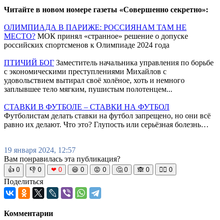
Читайте в новом номере газеты «Совершенно секретно»:
ОЛИМПИАДА В ПАРИЖЕ: РОССИЯНАМ ТАМ НЕ
МЕСТО?
МОК принял «странное» решение о допуске
российских спортсменов к Олимпиаде 2024 года
ПТИЧИЙ БОГ
Заместитель начальника управления по борьбе
с экономическими преступлениями Михайлов с
удовольствием вытирал своё холёное, хоть и немного
заплывшее тело мягким, пушистым полотенцем...
СТАВКИ В ФУТБОЛЕ – СТАВКИ НА ФУТБОЛ
Футболистам делать ставки на футбол запрещено, но они всё
равно их делают. Что это? Глупость или серьёзная болезнь…
19 января 2024, 12:57
Вам понравилась эта публикация?
👍
0
👎
0
❤
0
😆
0
😡
0
🤔
0
🙈
0
🧘‍♀️
0
Поделиться
Комментарии