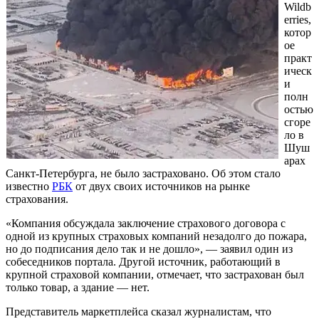
Wildb
erries,
котор
ое
практ
ическ
и
полн
остью
сгоре
ло в
Шуш
арах
Санкт-Петербурга, не было застраховано. Об этом стало
известно
РБК
от двух своих источников на рынке
страхования.
«Компания обсуждала заключение страхового договора с
одной из крупных страховых компаний незадолго до пожара,
но до подписания дело так и не дошло», — заявил один из
собеседников портала. Другой источник, работающий в
крупной страховой компании, отмечает, что застрахован был
только товар, а здание — нет.
Представитель маркетплейса сказал журналистам, что