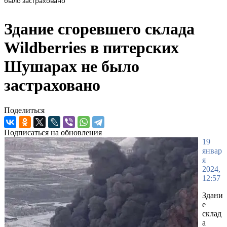
было застраховано
Здание сгоревшего склада
Wildberries в питерских
Шушарах не было
застраховано
Поделиться
Подписаться на обновления
19
январ
я
2024,
12:57
Здани
е
склад
а