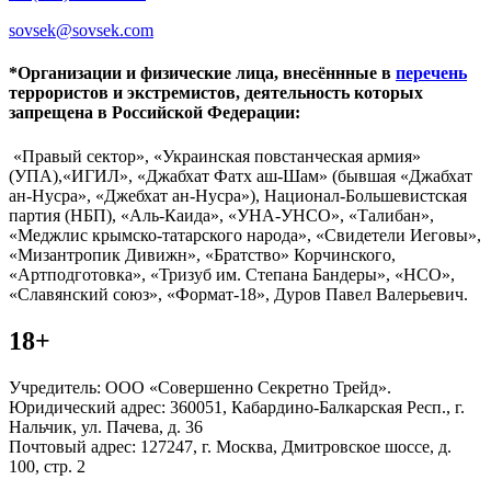
sovsek@sovsek.com
*Организации и физические лица, внесённные в
перечень
террористов и экстремистов, деятельность которых
запрещена в Российской Федерации:
«Правый сектор», «Украинская повстанческая армия»
(УПА),«ИГИЛ», «Джабхат Фатх аш-Шам» (бывшая «Джабхат
ан-Нусра», «Джебхат ан-Нусра»), Национал-Большевистская
партия (НБП), «Аль-Каида», «УНА-УНСО», «Талибан»,
«Меджлис крымско-татарского народа», «Свидетели Иеговы»,
«Мизантропик Дивижн», «Братство» Корчинского,
«Артподготовка», «Тризуб им. Степана Бандеры», «НСО»,
«Славянский союз», «Формат-18», Дуров Павел Валерьевич.
18+
Учредитель: ООО «Совершенно Секретно Трейд».
Юридический адрес: 360051, Кабардино-Балкарская Респ., г.
Нальчик, ул. Пачева, д. 36
Почтовый адрес: 127247, г. Москва, Дмитровское шоссе, д.
100, стр. 2