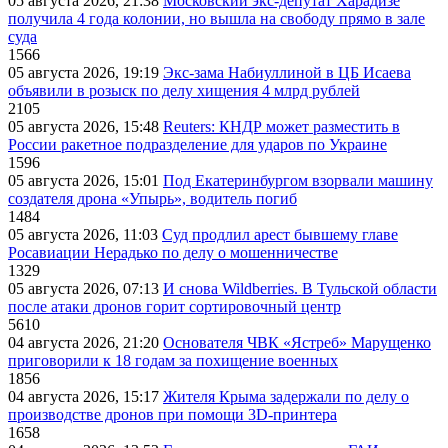
05 августа 2026, 21:38
Московский экс-депутат Харадизе
получила 4 года колонии, но вышла на свободу прямо в зале
суда
1566
05 августа 2026, 19:19
Экс-зама Набиуллиной в ЦБ Исаева
объявили в розыск по делу хищения 4 млрд рублей
2105
05 августа 2026, 15:48
Reuters: КНДР может разместить в
России ракетное подразделение для ударов по Украине
1596
05 августа 2026, 15:01
Под Екатеринбургом взорвали машину
создателя дрона «Упырь», водитель погиб
1484
05 августа 2026, 11:03
Суд продлил арест бывшему главе
Росавиации Нерадько по делу о мошенничестве
1329
05 августа 2026, 07:13
И снова Wildberries. В Тульской области
после атаки дронов горит сортировочный центр
5610
04 августа 2026, 21:20
Основателя ЧВК «Ястреб» Марущенко
приговорили к 18 годам за похищение военных
1856
04 августа 2026, 15:17
Жителя Крыма задержали по делу о
производстве дронов при помощи 3D‑принтера
1658