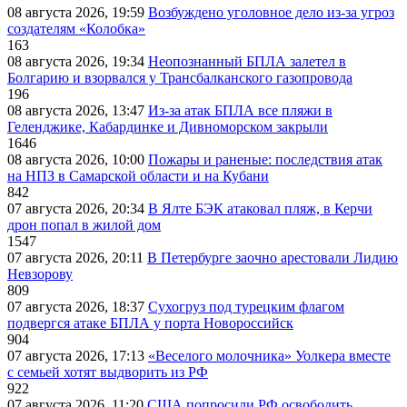
08 августа 2026, 19:59
Возбуждено уголовное дело из-за угроз
создателям «Колобка»
163
08 августа 2026, 19:34
Неопознанный БПЛА залетел в
Болгарию и взорвался у Трансбалканского газопровода
196
08 августа 2026, 13:47
Из-за атак БПЛА все пляжи в
Геленджике, Кабардинке и Дивноморском закрыли
1646
08 августа 2026, 10:00
Пожары и раненые: последствия атак
на НПЗ в Самарской области и на Кубани
842
07 августа 2026, 20:34
В Ялте БЭК атаковал пляж, в Керчи
дрон попал в жилой дом
1547
07 августа 2026, 20:11
В Петербурге заочно арестовали Лидию
Невзорову
809
07 августа 2026, 18:37
Сухогруз под турецким флагом
подвергся атаке БПЛА у порта Новороссийск
904
07 августа 2026, 17:13
«Веселого молочника» Уолкера вместе
с семьей хотят выдворить из РФ
922
07 августа 2026, 11:20
США попросили РФ освободить