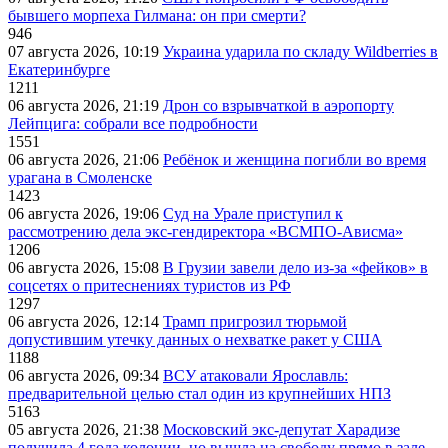
бывшего морпеха Гилмана: он при смерти?
946
07 августа 2026, 10:19
Украина ударила по складу Wildberries в
Екатеринбурге
1211
06 августа 2026, 21:19
Дрон со взрывчаткой в аэропорту
Лейпцига: собрали все подробности
1551
06 августа 2026, 21:06
Ребёнок и женщина погибли во время
урагана в Смоленске
1423
06 августа 2026, 19:06
Суд на Урале приступил к
рассмотрению дела экс-гендиректора «ВСМПО-Ависма»
1206
06 августа 2026, 15:08
В Грузии завели дело из-за «фейков» в
соцсетях о притеснениях туристов из РФ
1297
06 августа 2026, 12:14
Трамп пригрозил тюрьмой
допустившим утечку данных о нехватке ракет у США
1188
06 августа 2026, 09:34
ВСУ атаковали Ярославль:
предварительной целью стал один из крупнейших НПЗ
5163
05 августа 2026, 21:38
Московский экс-депутат Харадизе
получила 4 года колонии, но вышла на свободу прямо в зале