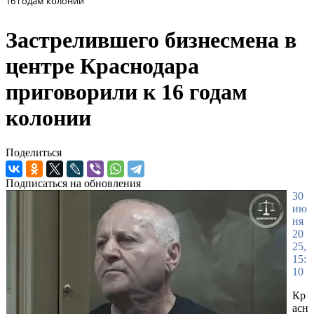
16 годам колонии
Застрелившего бизнесмена в
центре Краснодара
приговорили к 16 годам
колонии
Поделиться
Подписаться на обновления
30
ию
ня
20
25,
15:
10
Кр
асн