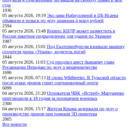
суда
1936
05 августа 2026, 19:19
Экс-зама Набиуллиной в ЦБ Исаева
объявили в розыск по делу хищения 4 млрд рублей
2594
05 августа 2026, 15:48
Reuters: КНДР может разместить в
России ракетное подразделение для ударов по Украине
1987
05 августа 2026, 15:01
Под Екатеринбургом взорвали машину
создателя дрона «Упырь», водитель погиб
1844
05 августа 2026, 11:03
Суд продлил арест бывшему главе
Росавиации Нерадько по делу о мошенничестве
1696
05 августа 2026, 07:13
И снова Wildberries. В Тульской области
после атаки дронов горит сортировочный центр
6099
04 августа 2026, 21:20
Основателя ЧВК «Ястреб» Марущенко
приговорили к 18 годам за похищение военных
2300
04 августа 2026, 15:17
Жителя Крыма задержали по делу о
производстве дронов при помощи 3D‑принтера
2005
Все новости