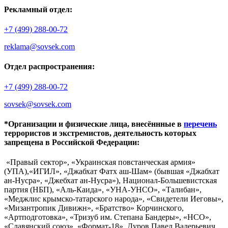
Рекламный отдел:
+7 (499) 288-00-72
reklama@sovsek.com
Отдел распространения:
+7 (499) 288-00-72
sovsek@sovsek.com
*Организации и физические лица, внесённные в
перечень
террористов и экстремистов, деятельность которых
запрещена в Российской Федерации:
«Правый сектор», «Украинская повстанческая армия»
(УПА),«ИГИЛ», «Джабхат Фатх аш-Шам» (бывшая «Джабхат
ан-Нусра», «Джебхат ан-Нусра»), Национал-Большевистская
партия (НБП), «Аль-Каида», «УНА-УНСО», «Талибан»,
«Меджлис крымско-татарского народа», «Свидетели Иеговы»,
«Мизантропик Дивижн», «Братство» Корчинского,
«Артподготовка», «Тризуб им. Степана Бандеры», «НСО»,
«Славянский союз», «Формат-18», Дуров Павел Валерьевич.