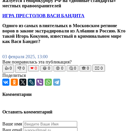
жалуется Генпрокурору РФ на «двойные стандарты»
местных правоохранителей
ИГРА ПРЕСТОЛОВ ВАСИ БАНДИТА
Одного из самых влиятельных в Московском регионе
воров в законе экстрадировали из Албании в Россию. Кто
такой Игорь Кокунов, известный в криминальном мире
как Вася Бандит?
03 февраля 2025, 13:00
Вам понравилась эта публикация?
👍
0
👎
0
❤
0
😆
0
😡
0
🤔
0
🙈
0
🧘‍♀️
0
Поделиться
Комментарии
Оставить комментарий
Ваше имя
Ваш email