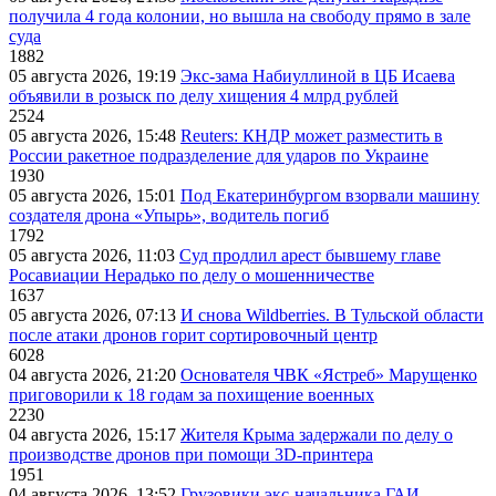
получила 4 года колонии, но вышла на свободу прямо в зале
суда
1882
05 августа 2026, 19:19
Экс-зама Набиуллиной в ЦБ Исаева
объявили в розыск по делу хищения 4 млрд рублей
2524
05 августа 2026, 15:48
Reuters: КНДР может разместить в
России ракетное подразделение для ударов по Украине
1930
05 августа 2026, 15:01
Под Екатеринбургом взорвали машину
создателя дрона «Упырь», водитель погиб
1792
05 августа 2026, 11:03
Суд продлил арест бывшему главе
Росавиации Нерадько по делу о мошенничестве
1637
05 августа 2026, 07:13
И снова Wildberries. В Тульской области
после атаки дронов горит сортировочный центр
6028
04 августа 2026, 21:20
Основателя ЧВК «Ястреб» Марущенко
приговорили к 18 годам за похищение военных
2230
04 августа 2026, 15:17
Жителя Крыма задержали по делу о
производстве дронов при помощи 3D‑принтера
1951
04 августа 2026, 13:52
Грузовики экс-начальника ГАИ