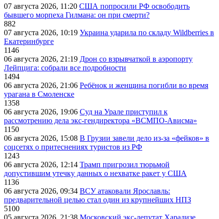
07 августа 2026, 11:20
США попросили РФ освободить
бывшего морпеха Гилмана: он при смерти?
882
07 августа 2026, 10:19
Украина ударила по складу Wildberries в
Екатеринбурге
1146
06 августа 2026, 21:19
Дрон со взрывчаткой в аэропорту
Лейпцига: собрали все подробности
1494
06 августа 2026, 21:06
Ребёнок и женщина погибли во время
урагана в Смоленске
1358
06 августа 2026, 19:06
Суд на Урале приступил к
рассмотрению дела экс-гендиректора «ВСМПО-Ависма»
1150
06 августа 2026, 15:08
В Грузии завели дело из-за «фейков» в
соцсетях о притеснениях туристов из РФ
1243
06 августа 2026, 12:14
Трамп пригрозил тюрьмой
допустившим утечку данных о нехватке ракет у США
1136
06 августа 2026, 09:34
ВСУ атаковали Ярославль:
предварительной целью стал один из крупнейших НПЗ
5100
05 августа 2026, 21:38
Московский экс-депутат Харадизе