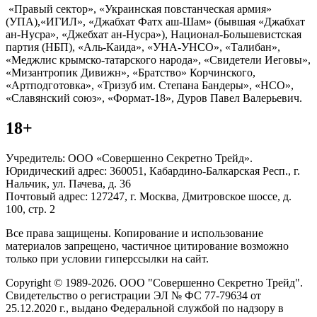
«Правый сектор», «Украинская повстанческая армия»
(УПА),«ИГИЛ», «Джабхат Фатх аш-Шам» (бывшая «Джабхат
ан-Нусра», «Джебхат ан-Нусра»), Национал-Большевистская
партия (НБП), «Аль-Каида», «УНА-УНСО», «Талибан»,
«Меджлис крымско-татарского народа», «Свидетели Иеговы»,
«Мизантропик Дивижн», «Братство» Корчинского,
«Артподготовка», «Тризуб им. Степана Бандеры», «НСО»,
«Славянский союз», «Формат-18», Дуров Павел Валерьевич.
18+
Учредитель: ООО «Совершенно Секретно Трейд».
Юридический адрес: 360051, Кабардино-Балкарская Респ., г.
Нальчик, ул. Пачева, д. 36
Почтовый адрес: 127247, г. Москва, Дмитровское шоссе, д.
100, стр. 2
Все права защищены. Копирование и использование
материалов запрещено, частичное цитирование возможно
только при условии гиперссылки на сайт.
Copyright © 1989-2026. ООО "Совершенно Секретно Трейд".
Свидетельство о регистрации ЭЛ № ФС 77-79634 от
25.12.2020 г., выдано Федеральной службой по надзору в