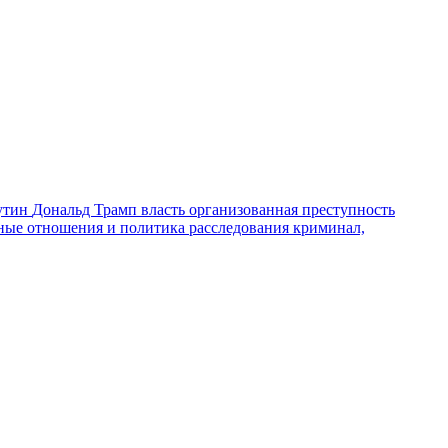
утин
Дональд Трамп
власть
организованная преступность
ные отношения и политика
расследования
криминал,