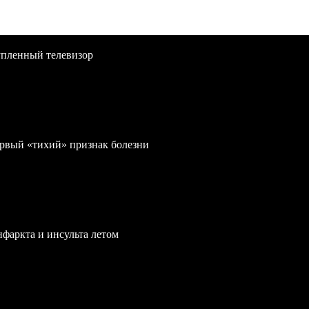
упленный телевизор
первый «тихий» признак болезни
нфаркта и инсульта летом