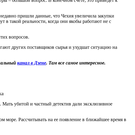
ры – большой вопрос. В конечном счете, это приведет к
 недавно пришли данные, что Чехия увеличила закупки
ут в такой реальности, когда они якобы работают не с
этих вопросов.
угают других поставщиков сырья и ухудшат ситуацию на
иальный
канал в Дзене
. Там все самое интересное.
ка
й. Мать убитой и частный детектив дали эксклюзивное
м море. Рассчитывать на ее появление в ближайшее время в