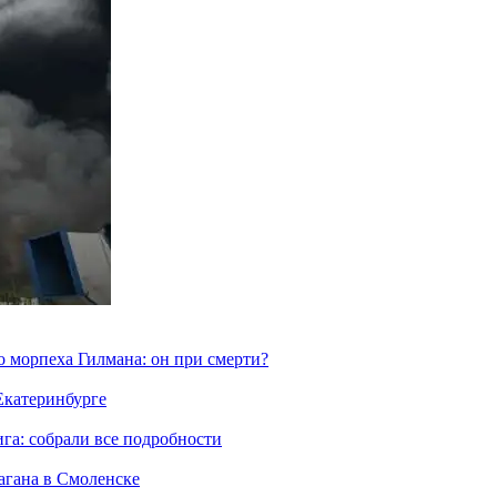
морпеха Гилмана: он при смерти?
 Екатеринбурге
га: собрали все подробности
агана в Смоленске