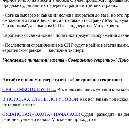
Черное золото из России в любом случае продолжит продаватьс
продаже судов или их перерегистрации в третьих странах.
«Логика эмбарго и санкций должна добраться до газа, но это 
сжиженного газа в Бельгии, а что такое эта страна? Место, ку
“Газпромом”, а с рынком СПГ», - подчеркнул Митрахович.
Европейская санкционная политика требует изображения давлен
«Последствия ограничений на СПГ будут крайне негативными, 
европейском рынке», - заключил эксперт.
Уважаемые читатели газеты «Совершенно секретно»! Прис
____________________
Читайте в новом номере газеты «Совершенно секретно»:
СВЯТО МЕСТО ПУСТО...
Воспользовавшись украинским конф
В ПОИСКАХ ЕЛЕНЫ ЛОГУНОВОЙ
Как вся Рязань год иска
интервью газете
СУДАНСКАЯ «ОХОТА» НАЧАЛАСЬ!
Судан «разводит» на де
районе Суэцкого канала Москве не приходится