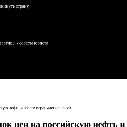
окинуть страну
вартиры - советы юриста
кую нефть и ввести ограничения на газ
ок цен на российскую нефть и 