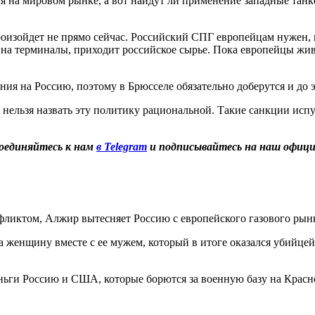
я на мировом рынке, а вот найдут ли применение западные танке
произойдет не прямо сейчас. Российский СПГ европейцам нужен,
да на терминалы, приходит российское сырье. Пока европейцы жив
ия на Россию, поэтому в Брюсселе обязательно доберутся и до 
нельзя назвать эту политику рациональной. Такие санкции исп
оединяйтесь к нам
в Telegram
и подписывайтесь на наш офиц
ликтом, Алжир вытесняет Россию с европейского газового рын
ла женщину вместе с ее мужем, который в итоге оказался убийце
ньги Россию и США, которые борются за военную базу на Красно