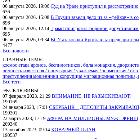
789
06 августа 2026, 19:06
Суд на Урале приступил к рассмотрени
636
06 августа 2026, 15:08
В Грузии завели дело из-за «фейков» в с
696
06 августа 2026, 12:14
Трамп пригрозил тюрьмой допустившим 
695
06 августа 2026, 09:34
ВСУ атаковали Ярославль: предварител
4477
Все новости
ГЛАВНЫЕ ТЕМЫ
космос
атака дронов, беспилотников, бпла
монархия, дворянств
личность известная / популярная / уважаемая / знаменитая / ис
преступления
мошенники
коррупция
миграционная политика,
Все теги
ЭКСКЛЮЗИВЫ
07 февраля 2023, 21:29
ВНИМАНИЕ, НЕ РАЗЫСКИВАЮТ!
190169
24 января 2023, 17:01
СБЕРБАНК – ДЕПОЗИТЫ ЗАКРЫВАЮ
199301
22 марта 2023, 17:19
АФЕРА НА МИЛЛИОНЫ. МУЖ - ЖЕН
209340
13 октября 2023, 09:14
КОВАРНЫЙ ПЛАН
190537