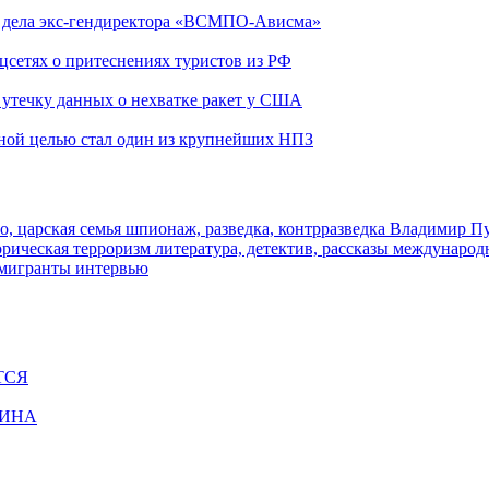
ю дела экс-гендиректора «ВСМПО-Ависма»
оцсетях о притеснениях туристов из РФ
утечку данных о нехватке ракет у США
ьной целью стал один из крупнейших НПЗ
о, царская семья
шпионаж, разведка, контрразведка
Владимир П
торическая
терроризм
литература, детектив, рассказы
международ
 мигранты
интервью
ТСЯ
ЩИНА