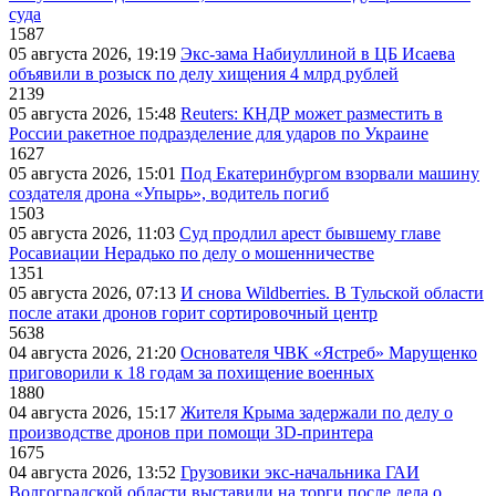
суда
1587
05 августа 2026, 19:19
Экс-зама Набиуллиной в ЦБ Исаева
объявили в розыск по делу хищения 4 млрд рублей
2139
05 августа 2026, 15:48
Reuters: КНДР может разместить в
России ракетное подразделение для ударов по Украине
1627
05 августа 2026, 15:01
Под Екатеринбургом взорвали машину
создателя дрона «Упырь», водитель погиб
1503
05 августа 2026, 11:03
Суд продлил арест бывшему главе
Росавиации Нерадько по делу о мошенничестве
1351
05 августа 2026, 07:13
И снова Wildberries. В Тульской области
после атаки дронов горит сортировочный центр
5638
04 августа 2026, 21:20
Основателя ЧВК «Ястреб» Марущенко
приговорили к 18 годам за похищение военных
1880
04 августа 2026, 15:17
Жителя Крыма задержали по делу о
производстве дронов при помощи 3D‑принтера
1675
04 августа 2026, 13:52
Грузовики экс-начальника ГАИ
Волгоградской области выставили на торги после дела о