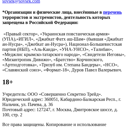
sovsek@sovsek.com
*Организации и физические лица, внесённные в
перечень
террористов и экстремистов, деятельность которых
запрещена в Российской Федерации:
«Правый сектор», «Украинская повстанческая армия»
(УПА),«ИГИЛ», «Джабхат Фатх аш-Шам» (бывшая «Джабхат
ан-Нусра», «Джебхат ан-Нусра»), Национал-Большевистская
партия (НБП), «Аль-Каида», «УНА-УНСО», «Талибан»,
«Меджлис крымско-татарского народа», «Свидетели Иеговы»,
«Мизантропик Дивижн», «Братство» Корчинского,
«Артподготовка», «Тризуб им. Степана Бандеры», «НСО»,
«Славянский союз», «Формат-18», Дуров Павел Валерьевич.
18+
Учредитель: ООО «Совершенно Секретно Трейд».
Юридический адрес: 360051, Кабардино-Балкарская Респ., г.
Нальчик, ул. Пачева, д. 36
Почтовый адрес: 127247, г. Москва, Дмитровское шоссе, д.
100, стр. 2
Все права защищены. Копирование и использование