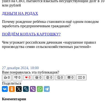
ушёл на СВО, пытаются взыскать несуществующий долг в 10
млн рублей
ДЕНЬГИ НА РОДАХ
Почему рождение ребёнка становятся ещё одним поводом
заработать предприимчивым гражданам?
ПОЙДЁМ КОПАТЬ КАРТОШКУ?
Чем угрожает российским дачникам «нарушение правил
производства семян сельскохозяйственных растений»
27 декабря 2024, 18:00
Вам понравилась эта публикация?
👍
0
👎
0
❤
0
😆
0
😡
0
🤔
0
🙈
0
🧘‍♀️
0
Поделиться
Комментарии