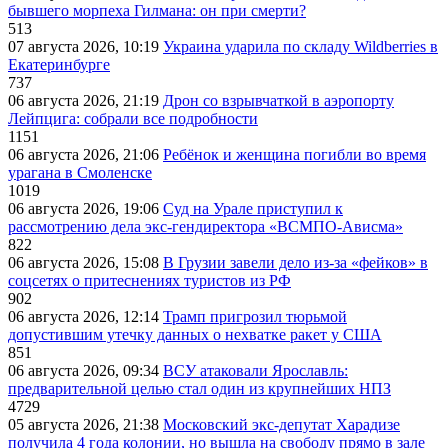
бывшего морпеха Гилмана: он при смерти?
513
07 августа 2026, 10:19
Украина ударила по складу Wildberries в
Екатеринбурге
737
06 августа 2026, 21:19
Дрон со взрывчаткой в аэропорту
Лейпцига: собрали все подробности
1151
06 августа 2026, 21:06
Ребёнок и женщина погибли во время
урагана в Смоленске
1019
06 августа 2026, 19:06
Суд на Урале приступил к
рассмотрению дела экс-гендиректора «ВСМПО-Ависма»
822
06 августа 2026, 15:08
В Грузии завели дело из-за «фейков» в
соцсетях о притеснениях туристов из РФ
902
06 августа 2026, 12:14
Трамп пригрозил тюрьмой
допустившим утечку данных о нехватке ракет у США
851
06 августа 2026, 09:34
ВСУ атаковали Ярославль:
предварительной целью стал один из крупнейших НПЗ
4729
05 августа 2026, 21:38
Московский экс-депутат Харадизе
получила 4 года колонии, но вышла на свободу прямо в зале