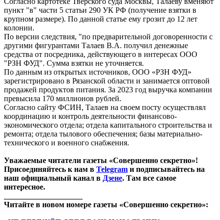
Согласно картотеке Тверского суда Москвы, Талаеву вменяют
пункт "в" части 5 статьи 290 УК РФ (получение взятки в
крупном размере). По данной статье ему грозит до 12 лет
колонии.
По версии следствия, "по предварительной договоренности с
другими фигурантами Талаев В.А. получил денежные
средства от посредника, действующего в интересах ООО
"РЗН ФУД". Сумма взятки не уточняется.
По данным из открытых источников, ООО «РЗН ФУД»
зарегистрировано в Рязанской области и занимается оптовой
продажей продуктов питания. За 2023 год выручка компании
превысила 170 миллионов рублей.
Согласно сайту ФСИН, Талаев на своем посту осуществлял
координацию и контроль деятельности финансово-
экономического отдела; отдела капитального строительства и
ремонта; отдела тылового обеспечения; базы материально-
технического и военного снабжения.
Уважаемые читатели газеты «Совершенно секретно»!
Присоединяйтесь к нам в
Telegram
и подписывайтесь на
наш официальный канал в
Дзене
. Там все самое
интересное.
____________________
Читайте в новом номере газеты «Совершенно секретно»: