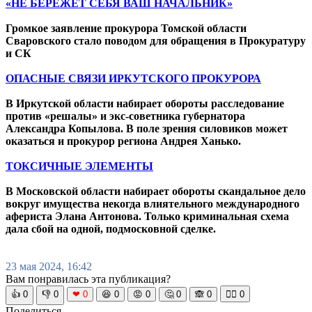
«НЕ БЕРЕЖЁТ СЕБЯ ВАШ НАЧАЛЬНИК»
Громкое заявление прокурора Томской области
Сваровского стало поводом для обращения в Прокуратуру
и СК
ОПАСНЫЕ СВЯЗИ ИРКУТСКОГО ПРОКУРОРА
В Иркутской области набирает обороты расследование
против «решалы» и экс-советника губернатора
Александра Копылова. В поле зрения силовиков может
оказаться и прокурор региона Андрея Ханько.
ТОКСИЧНЫЕ ЭЛЕМЕНТЫ
В Московской области набирает обороты скандальное дело
вокруг имущества некогда влиятельного международного
афериста Элана Антонова. Только криминальная схема
дала сбой на одной, подмосковной сделке.
23 мая 2024, 16:42
Вам понравилась эта публикация?
👍
0
👎
0
❤
0
😆
0
😡
0
🤔
0
🙈
0
🧘‍♀️
0
Поделиться