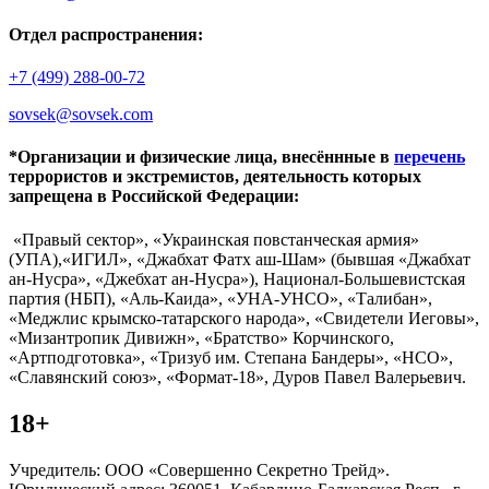
Отдел распространения:
+7 (499) 288-00-72
sovsek@sovsek.com
*Организации и физические лица, внесённные в
перечень
террористов и экстремистов, деятельность которых
запрещена в Российской Федерации:
«Правый сектор», «Украинская повстанческая армия»
(УПА),«ИГИЛ», «Джабхат Фатх аш-Шам» (бывшая «Джабхат
ан-Нусра», «Джебхат ан-Нусра»), Национал-Большевистская
партия (НБП), «Аль-Каида», «УНА-УНСО», «Талибан»,
«Меджлис крымско-татарского народа», «Свидетели Иеговы»,
«Мизантропик Дивижн», «Братство» Корчинского,
«Артподготовка», «Тризуб им. Степана Бандеры», «НСО»,
«Славянский союз», «Формат-18», Дуров Павел Валерьевич.
18+
Учредитель: ООО «Совершенно Секретно Трейд».