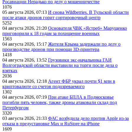
Росавиации Нерадько по делу о мошенничестве
1076
05 августа 2026, 07:13
И снова Wildberries. В Тульской области
после атаки дронов горит сортировочный центр
5252
04 августа 2026, 21:20
Основателя ЧВК «Ястреб» Марущенко
приговорили к 18 годам за похищение военных
1563
04 августа 2026, 15:17
Жителя Крыма задержали по делу о
производстве дронов при помощи 3D‑принтера
1418
04 августа 2026, 13:52
Грузовики экс-начальника ГАИ
Волгоградской области выставили на торги после дела о
взятках
2036
04 августа 2026, 12:18
Агент ФБР украл почти $1 млн в
криптовалюте со счетов подозреваемого
1302
04 августа 2026, 07:19
При атаке БПЛА в Подмосковье
погибли пять человек, также дроны атаковали склад под
Петербургом
3320
03 августа 2026, 21:33
ФАС возбудила дело против Apple из-за
отказа в предустановке Max и RuStore на iPhone
1609