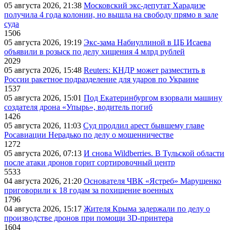
05 августа 2026, 21:38
Московский экс-депутат Харадизе
получила 4 года колонии, но вышла на свободу прямо в зале
суда
1506
05 августа 2026, 19:19
Экс-зама Набиуллиной в ЦБ Исаева
объявили в розыск по делу хищения 4 млрд рублей
2029
05 августа 2026, 15:48
Reuters: КНДР может разместить в
России ракетное подразделение для ударов по Украине
1537
05 августа 2026, 15:01
Под Екатеринбургом взорвали машину
создателя дрона «Упырь», водитель погиб
1426
05 августа 2026, 11:03
Суд продлил арест бывшему главе
Росавиации Нерадько по делу о мошенничестве
1272
05 августа 2026, 07:13
И снова Wildberries. В Тульской области
после атаки дронов горит сортировочный центр
5533
04 августа 2026, 21:20
Основателя ЧВК «Ястреб» Марущенко
приговорили к 18 годам за похищение военных
1796
04 августа 2026, 15:17
Жителя Крыма задержали по делу о
производстве дронов при помощи 3D‑принтера
1604