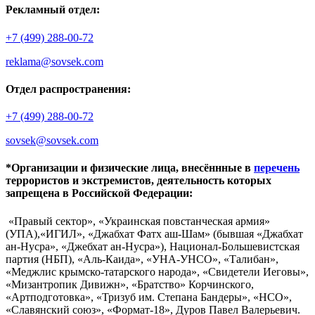
Рекламный отдел:
+7 (499) 288-00-72
reklama@sovsek.com
Отдел распространения:
+7 (499) 288-00-72
sovsek@sovsek.com
*Организации и физические лица, внесённные в
перечень
террористов и экстремистов, деятельность которых
запрещена в Российской Федерации:
«Правый сектор», «Украинская повстанческая армия»
(УПА),«ИГИЛ», «Джабхат Фатх аш-Шам» (бывшая «Джабхат
ан-Нусра», «Джебхат ан-Нусра»), Национал-Большевистская
партия (НБП), «Аль-Каида», «УНА-УНСО», «Талибан»,
«Меджлис крымско-татарского народа», «Свидетели Иеговы»,
«Мизантропик Дивижн», «Братство» Корчинского,
«Артподготовка», «Тризуб им. Степана Бандеры», «НСО»,
«Славянский союз», «Формат-18», Дуров Павел Валерьевич.