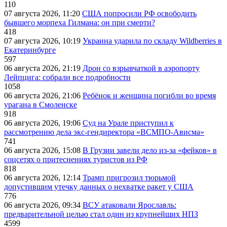
110
07 августа 2026, 11:20
США попросили РФ освободить
бывшего морпеха Гилмана: он при смерти?
418
07 августа 2026, 10:19
Украина ударила по складу Wildberries в
Екатеринбурге
597
06 августа 2026, 21:19
Дрон со взрывчаткой в аэропорту
Лейпцига: собрали все подробности
1058
06 августа 2026, 21:06
Ребёнок и женщина погибли во время
урагана в Смоленске
918
06 августа 2026, 19:06
Суд на Урале приступил к
рассмотрению дела экс-гендиректора «ВСМПО-Ависма»
741
06 августа 2026, 15:08
В Грузии завели дело из-за «фейков» в
соцсетях о притеснениях туристов из РФ
818
06 августа 2026, 12:14
Трамп пригрозил тюрьмой
допустившим утечку данных о нехватке ракет у США
776
06 августа 2026, 09:34
ВСУ атаковали Ярославль:
предварительной целью стал один из крупнейших НПЗ
4599