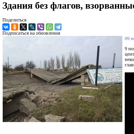
Здания без флагов, взорванны
Поделиться
Подписаться на обновления
09 н
9 но
цент
неко
глав