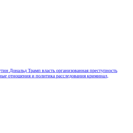
утин
Дональд Трамп
власть
организованная преступность
ные отношения и политика
расследования
криминал,