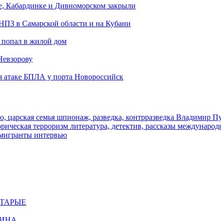
е, Кабардинке и Дивноморском закрыли
 НПЗ в Самарской области и на Кубани
 попал в жилой дом
Невзорову
я атаке БПЛА у порта Новороссийск
о, царская семья
шпионаж, разведка, контрразведка
Владимир П
торическая
терроризм
литература, детектив, рассказы
международ
 мигранты
интервью
СТАРЫЕ
ЩИНА