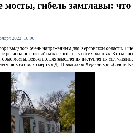
е мосты, гибель замглавы: что
оября 2022, 18:08
ября выдалось очень напряжённым для Херсонской области. Ещ
ре региона нет российских флагов на многих зданиях. Затем вое
торые мосты, вероятно, для замедления наступления сил украин
ным шоком стала смерть в ДТП замглавы Херсонской области Кир