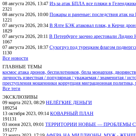
08 августа 2026, 13:47
Из-за атак БПЛА все пляжи в Геленджик
2321
08 августа 2026, 10:00
Пожары и раненые: последствия атак на
1221
07 августа 2026, 20:34
В Ялте БЭК атаковал пляж, в Керчи дрон
1829
07 августа 2026, 20:11
В Петербурге заочно арестовали Лидию 
1067
07 августа 2026, 18:37
Сухогруз под турецким флагом подвергс
1130
Все новости
ГЛАВНЫЕ ТЕМЫ
космос
атака дронов, беспилотников, бпла
монархия, дворянств
личность известная / популярная / уважаемая / знаменитая / ис
преступления
мошенники
коррупция
миграционная политика,
Все теги
ЭКСКЛЮЗИВЫ
09 марта 2023, 08:29
НЕЛЁГКИЕ ДЕНЬГИ
189254
13 октября 2023, 09:14
КОВАРНЫЙ ПЛАН
191131
03 июня 2023, 09:01
ТЕРРИТОРИИ НОВЫЕ — ПРОБЛЕМЫ 
191277
22 марта 2023, 17:19
АФЕРА НА МИЛЛИОНЫ. МУЖ - ЖЕН