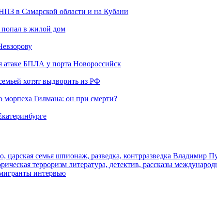
 НПЗ в Самарской области и на Кубани
 попал в жилой дом
Невзорову
я атаке БПЛА у порта Новороссийск
семьей хотят выдворить из РФ
морпеха Гилмана: он при смерти?
 Екатеринбурге
о, царская семья
шпионаж, разведка, контрразведка
Владимир П
торическая
терроризм
литература, детектив, рассказы
международ
 мигранты
интервью