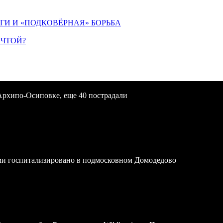
ИГИ И «ПОДКОВЁРНАЯ» БОРЬБА
ЕЧТОЙ?
Архипо-Осиповке, еще 40 пострадали
ми госпитализировано в подмосковном Домодедово