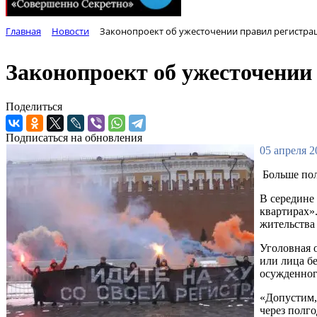
Главная
Новости
Законопроект об ужесточении правил регистра
Законопроект об ужесточении
Поделиться
Подписаться на обновления
05 апреля 2
Больше пол
В середине
квартирах»
жительства
Уголовная 
или лица бе
осужденного
«Допустим, 
через полг