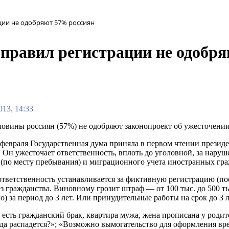
ции не одобряют 57% россиян
 правил регистрации не одобр
013, 14:33
овины россиян (57%) не одобряют законопроект об ужесточении 
 февраля Государственная дума приняла в первом чтении презид
. Он ужесточает ответственность, вплоть до уголовной, за нару
 (по месту пребывания) и миграционного учета иностранных гра
ответственность устанавливается за фиктивную регистрацию (по
з гражданства. Виновному грозит штраф — от 100 тыс. до 500 ты
) за период до 3 лет. Или принудительные работы на срок до 3 л
есть гражданский брак, квартира мужа, жена прописана у родител
ода распадется?»; «Возможно вымогательство для оформления вр