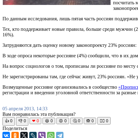
посчитать 
законопроек
По данным исследования, лишь пятая часть россиян поддержи
Тех, кто поддерживает новые правила, больше среди мужчин (
16%).
Затрудняются дать оценку новому законопроекту 23% россиян:
В ходе опроса некоторые россияне (4%) сообщили, что в их д
На вопрос социологов о том, прописаны ли россияне по месту
Не зарегистрированы там, где сейчас живут, 23% россиян. «Не
Возмущенные россияне организовались в сообщество
«Прописк
регистрации и введении уголовной ответственности за разные
05 апреля 2013, 14:33
Вам понравилась эта публикация?
👍
0
👎
0
❤
0
😆
0
😡
0
🤔
0
🙈
0
🧘‍♀️
0
Поделиться