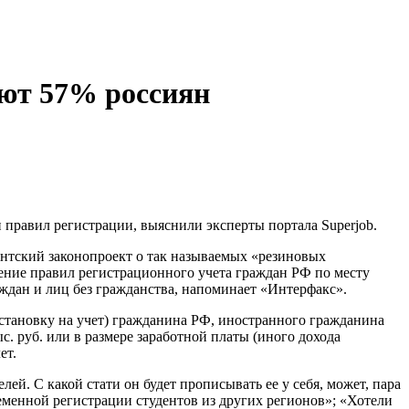
яют 57% россиян
правил регистрации, выяснили эксперты портала Superjob.
ентский законопроект о так называемых «резиновых
шение правил регистрационного учета граждан РФ по месту
ждан и лиц без гражданства, напоминает «Интерфакс».
становку на учет) гражданина РФ, иностранного гражданина
с. руб. или в размере заработной платы (иного дохода
ет.
ей. С какой стати он будет прописывать ее у себя, может, пара
еменной регистрации студентов из других регионов»; «Хотели