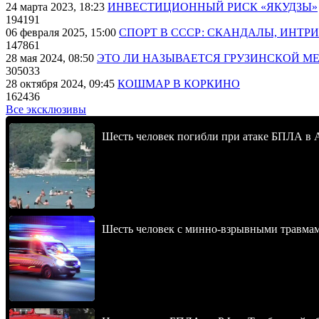
24 марта 2023, 18:23
ИНВЕСТИЦИОННЫЙ РИСК «ЯКУДЗЫ»
194191
06 февраля 2025, 15:00
СПОРТ В СССР: СКАНДАЛЫ, ИНТР
147861
28 мая 2024, 08:50
ЭТО ЛИ НАЗЫВАЕТСЯ ГРУЗИНСКОЙ М
305033
28 октября 2024, 09:45
КОШМАР В КОРКИНО
162436
Все эксклюзивы
Шесть человек погибли при атаке БПЛА в 
Шесть человек с минно-взрывными травма