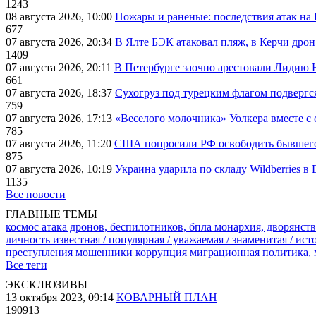
1243
08 августа 2026, 10:00
Пожары и раненые: последствия атак на
677
07 августа 2026, 20:34
В Ялте БЭК атаковал пляж, в Керчи дрон
1409
07 августа 2026, 20:11
В Петербурге заочно арестовали Лидию 
661
07 августа 2026, 18:37
Сухогруз под турецким флагом подвергс
759
07 августа 2026, 17:13
«Веселого молочника» Уолкера вместе с 
785
07 августа 2026, 11:20
США попросили РФ освободить бывшего 
875
07 августа 2026, 10:19
Украина ударила по складу Wildberries в
1135
Все новости
ГЛАВНЫЕ ТЕМЫ
космос
атака дронов, беспилотников, бпла
монархия, дворянств
личность известная / популярная / уважаемая / знаменитая / ис
преступления
мошенники
коррупция
миграционная политика,
Все теги
ЭКСКЛЮЗИВЫ
13 октября 2023, 09:14
КОВАРНЫЙ ПЛАН
190913