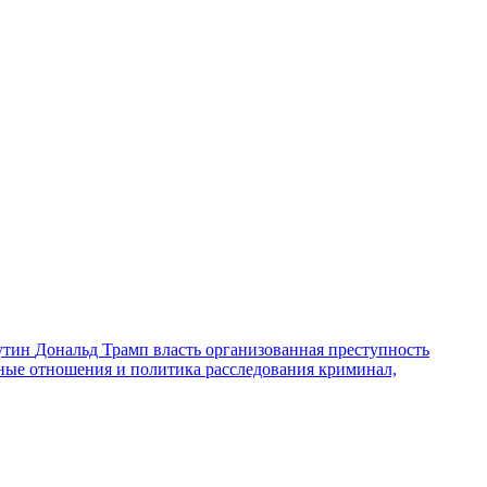
утин
Дональд Трамп
власть
организованная преступность
ные отношения и политика
расследования
криминал,