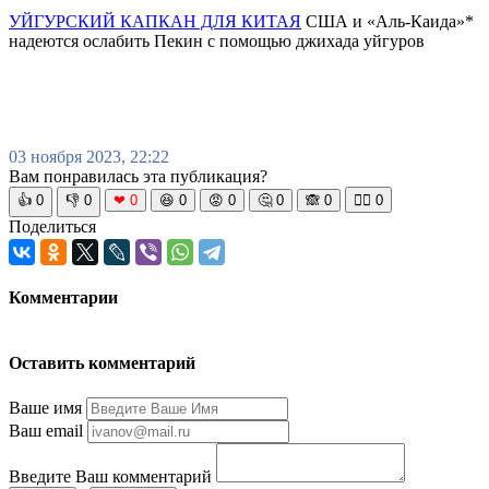
УЙГУРСКИЙ КАПКАН ДЛЯ КИТАЯ
США и «Аль-Каида»*
надеются ослабить Пекин с помощью джихада уйгуров
03 ноября 2023, 22:22
Вам понравилась эта публикация?
👍
0
👎
0
❤
0
😆
0
😡
0
🤔
0
🙈
0
🧘‍♀️
0
Поделиться
Комментарии
Оставить комментарий
Ваше имя
Ваш email
Введите Ваш комментарий