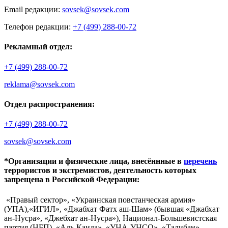
Email редакции:
sovsek@sovsek.com
Телефон редакции:
+7 (499) 288-00-72
Рекламный отдел:
+7 (499) 288-00-72
reklama@sovsek.com
Отдел распространения:
+7 (499) 288-00-72
sovsek@sovsek.com
*Организации и физические лица, внесённные в
перечень
террористов и экстремистов, деятельность которых
запрещена в Российской Федерации:
«Правый сектор», «Украинская повстанческая армия»
(УПА),«ИГИЛ», «Джабхат Фатх аш-Шам» (бывшая «Джабхат
ан-Нусра», «Джебхат ан-Нусра»), Национал-Большевистская
партия (НБП), «Аль-Каида», «УНА-УНСО», «Талибан»,