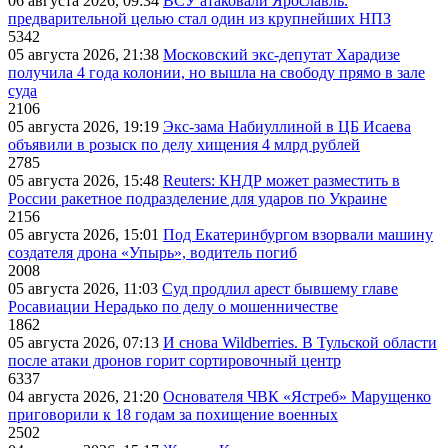
06 августа 2026, 09:34
ВСУ атаковали Ярославль:
предварительной целью стал один из крупнейших НПЗ
5342
05 августа 2026, 21:38
Московский экс-депутат Харадизе
получила 4 года колонии, но вышла на свободу прямо в зале
суда
2106
05 августа 2026, 19:19
Экс-зама Набиуллиной в ЦБ Исаева
объявили в розыск по делу хищения 4 млрд рублей
2785
05 августа 2026, 15:48
Reuters: КНДР может разместить в
России ракетное подразделение для ударов по Украине
2156
05 августа 2026, 15:01
Под Екатеринбургом взорвали машину
создателя дрона «Упырь», водитель погиб
2008
05 августа 2026, 11:03
Суд продлил арест бывшему главе
Росавиации Нерадько по делу о мошенничестве
1862
05 августа 2026, 07:13
И снова Wildberries. В Тульской области
после атаки дронов горит сортировочный центр
6337
04 августа 2026, 21:20
Основателя ЧВК «Ястреб» Марущенко
приговорили к 18 годам за похищение военных
2502