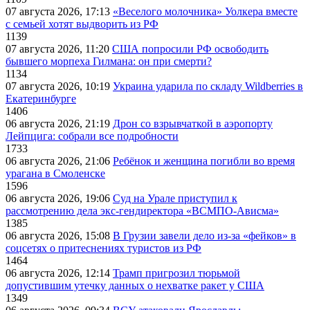
07 августа 2026, 17:13
«Веселого молочника» Уолкера вместе
с семьей хотят выдворить из РФ
1139
07 августа 2026, 11:20
США попросили РФ освободить
бывшего морпеха Гилмана: он при смерти?
1134
07 августа 2026, 10:19
Украина ударила по складу Wildberries в
Екатеринбурге
1406
06 августа 2026, 21:19
Дрон со взрывчаткой в аэропорту
Лейпцига: собрали все подробности
1733
06 августа 2026, 21:06
Ребёнок и женщина погибли во время
урагана в Смоленске
1596
06 августа 2026, 19:06
Суд на Урале приступил к
рассмотрению дела экс-гендиректора «ВСМПО-Ависма»
1385
06 августа 2026, 15:08
В Грузии завели дело из-за «фейков» в
соцсетях о притеснениях туристов из РФ
1464
06 августа 2026, 12:14
Трамп пригрозил тюрьмой
допустившим утечку данных о нехватке ракет у США
1349