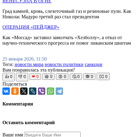
ВЕНЕСУЭЛА В ОГНЕ
Град камней, кровь, слезоточивый газ и резиновые пули. Как
Николас Мадуро третий раз стал президентом
ОПЕРАЦИЯ «ПЕЙДЖЕР»
Как «Моссад» заставил замолчать «Хезболлу», а отказ от
научно-технического прогресса не помог ливанским шиитам
25 января 2026, 11:50
Теги:
новости мира
новости политики
санкции
Вам понравилась эта публикация?
👍
0
👎
0
❤
0
😆
0
😡
0
🤔
0
🙈
0
🧘‍♀️
0
Поделиться
Комментарии
Оставить комментарий
Ваше имя