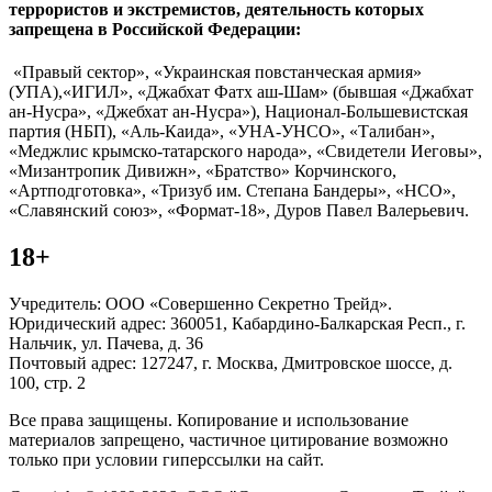
террористов и экстремистов, деятельность которых
запрещена в Российской Федерации:
«Правый сектор», «Украинская повстанческая армия»
(УПА),«ИГИЛ», «Джабхат Фатх аш-Шам» (бывшая «Джабхат
ан-Нусра», «Джебхат ан-Нусра»), Национал-Большевистская
партия (НБП), «Аль-Каида», «УНА-УНСО», «Талибан»,
«Меджлис крымско-татарского народа», «Свидетели Иеговы»,
«Мизантропик Дивижн», «Братство» Корчинского,
«Артподготовка», «Тризуб им. Степана Бандеры», «НСО»,
«Славянский союз», «Формат-18», Дуров Павел Валерьевич.
18+
Учредитель: ООО «Совершенно Секретно Трейд».
Юридический адрес: 360051, Кабардино-Балкарская Респ., г.
Нальчик, ул. Пачева, д. 36
Почтовый адрес: 127247, г. Москва, Дмитровское шоссе, д.
100, стр. 2
Все права защищены. Копирование и использование
материалов запрещено, частичное цитирование возможно
только при условии гиперссылки на сайт.