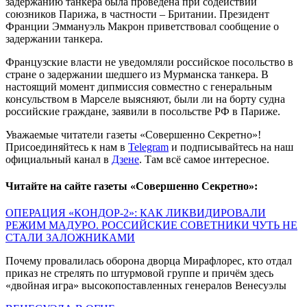
задержанию танкера была проведена при содействии
союзников Парижа, в частности – Британии. Президент
Франции Эммануэль Макрон приветствовал сообщение о
задержании танкера.
Французские власти не уведомляли российское посольство в
стране о задержании шедшего из Мурманска танкера. В
настоящий момент дипмиссия совместно с генеральным
консульством в Марселе выясняют, были ли на борту судна
российские граждане, заявили в посольстве РФ в Париже.
Уважаемые читатели газеты «Совершенно Секретно»!
Присоединяйтесь к нам в
Telegram
и подписывайтесь на наш
официальный канал в
Дзене
. Там всё самое интересное.
Читайте на сайте газеты «Совершенно Секретно»:
ОПЕРАЦИЯ «КОНДОР-2»: КАК ЛИКВИДИРОВАЛИ
РЕЖИМ МАДУРО. РОССИЙСКИЕ СОВЕТНИКИ ЧУТЬ НЕ
СТАЛИ ЗАЛОЖНИКАМИ
Почему провалилась оборона дворца Мирафлорес, кто отдал
приказ не стрелять по штурмовой группе и причём здесь
«двойная игра» высокопоставленных генералов Венесуэлы