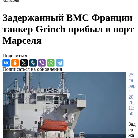
Марселя
Задержанный ВМС Франции
танкер Grinch прибыл в порт
Марселя
Поделиться
Подписаться на обновления
25
ян
вар
я
20
26,
11:
50
Зад
ер
жа