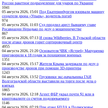
России ракетное подразделение для ударов по Украине
1041
05 августа 2026, 15:01
Под Екатеринбургом взорвали машину
создателя дрона «Упырь», водитель погиб
974
05 августа 2026, 11:03
Суд продлил арест бывшему главе
Росавиации Нерадько по делу о мошенничестве
867
05 августа 2026, 07:13
И снова Wildberries. В Тульской области
после атаки дронов горит сортировочный центр
4955
04 августа 2026, 21:20
Основателя ЧВК «Ястреб» Марущенко
приговорили к 18 годам за похищение военных
1351
04 августа 2026, 15:17
Жителя Крыма задержали по делу о
производстве дронов при помощи 3D‑принтера
1243
04 августа 2026, 13:52
Грузовики экс-начальника ГАИ
Волгоградской области выставили на торги после дела о
взятках
1865
04 августа 2026, 12:18
Агент ФБР украл почти $1 млн в
криптовалюте со счетов подозреваемого
1146
04 августа 2026, 07:19
При атаке БПЛА в Подмосковье