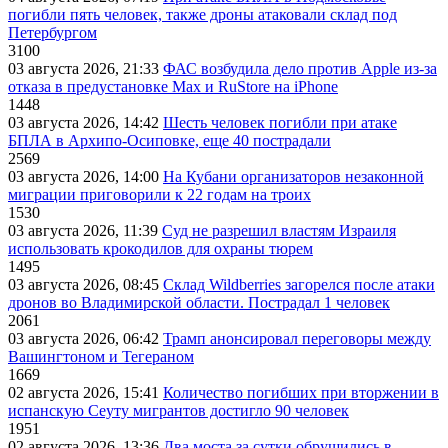
погибли пять человек, также дроны атаковали склад под
Петербургом
3100
03 августа 2026, 21:33
ФАС возбудила дело против Apple из-за
отказа в предустановке Max и RuStore на iPhone
1448
03 августа 2026, 14:42
Шесть человек погибли при атаке
БПЛА в Архипо-Осиповке, еще 40 пострадали
2569
03 августа 2026, 14:00
На Кубани организаторов незаконной
миграции приговорили к 22 годам на троих
1530
03 августа 2026, 11:39
Суд не разрешил властям Израиля
использовать крокодилов для охраны тюрем
1495
03 августа 2026, 08:45
Склад Wildberries загорелся после атаки
дронов во Владимирской области. Пострадал 1 человек
2061
03 августа 2026, 06:42
Трамп анонсировал переговоры между
Вашингтоном и Тегераном
1669
02 августа 2026, 15:41
Количество погибших при вторжении в
испанскую Сеуту мигрантов достигло 90 человек
1951
02 августа 2026, 13:36
Два моста за сутки обрушились в