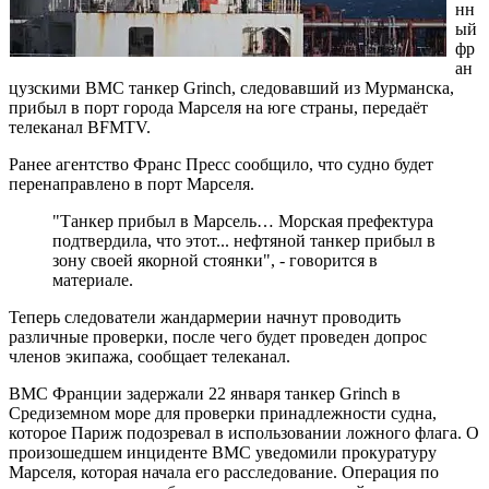
нн
ый
фр
ан
цузскими ВМС танкер Grinch, следовавший из Мурманска,
прибыл в порт города Марселя на юге страны, передаёт
телеканал BFMTV.
Ранее агентство Франс Пресс сообщило, что судно будет
перенаправлено в порт Марселя.
"Танкер прибыл в Марсель… Морская префектура
подтвердила, что этот... нефтяной танкер прибыл в
зону своей якорной стоянки", - говорится в
материале.
Теперь следователи жандармерии начнут проводить
различные проверки, после чего будет проведен допрос
членов экипажа, сообщает телеканал.
ВМС Франции задержали 22 января танкер Grinch в
Средиземном море для проверки принадлежности судна,
которое Париж подозревал в использовании ложного флага. О
произошедшем инциденте ВМС уведомили прокуратуру
Марселя, которая начала его расследование. Операция по