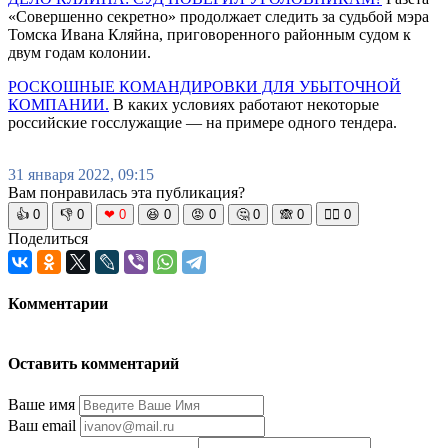
«Совершенно секретно» продолжает следить за судьбой мэра
Томска Ивана Кляйна, приговоренного районным судом к
двум годам колонии.
РОСКОШНЫЕ КОМАНДИРОВКИ ДЛЯ УБЫТОЧНОЙ
КОМПАНИИ.
В каких условиях работают некоторые
российские госслужащие — на примере одного тендера.
31 января 2022, 09:15
Вам понравилась эта публикация?
👍
0
👎
0
❤
0
😆
0
😡
0
🤔
0
🙈
0
🧘‍♀️
0
Поделиться
Комментарии
Оставить комментарий
Ваше имя
Ваш email