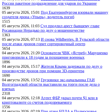
России ракетное подразделение для ударов по Украине
1639
05 августа 2026, 15:01
Под Екатеринбургом взорвали машину
создателя дрона «Упырь», водитель погиб
1515
05 августа 2026, 11:03
Суд продлил арест бывшему главе
Росавиации Нерадько по делу о мошенничестве
1363
05 августа 2026, 07:13
И снова Wildberries. В Тульской области
после атаки дронов горит сортировочный центр
5654
04 августа 2026, 21:20
Основателя ЧВК «Ястреб» Марущенко
приговорили к 18 годам за похищение военных
1896
04 августа 2026, 15:17
Жителя Крыма задержали по делу о
производстве дронов при помощи 3D‑принтера
1690
04 августа 2026, 13:52
Грузовики экс-начальника ГАИ
Волгоградской области выставили на торги после дела о
взятках
2318
04 августа 2026, 12:18
Агент ФБР украл почти $1 млн в
криптовалюте со счетов подозреваемого
1556
04 августа 2026, 07:19
При атаке БПЛА в Подмосковье