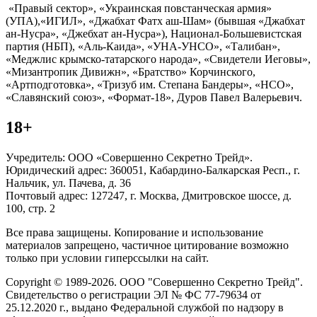
«Правый сектор», «Украинская повстанческая армия»
(УПА),«ИГИЛ», «Джабхат Фатх аш-Шам» (бывшая «Джабхат
ан-Нусра», «Джебхат ан-Нусра»), Национал-Большевистская
партия (НБП), «Аль-Каида», «УНА-УНСО», «Талибан»,
«Меджлис крымско-татарского народа», «Свидетели Иеговы»,
«Мизантропик Дивижн», «Братство» Корчинского,
«Артподготовка», «Тризуб им. Степана Бандеры», «НСО»,
«Славянский союз», «Формат-18», Дуров Павел Валерьевич.
18+
Учредитель: ООО «Совершенно Секретно Трейд».
Юридический адрес: 360051, Кабардино-Балкарская Респ., г.
Нальчик, ул. Пачева, д. 36
Почтовый адрес: 127247, г. Москва, Дмитровское шоссе, д.
100, стр. 2
Все права защищены. Копирование и использование
материалов запрещено, частичное цитирование возможно
только при условии гиперссылки на сайт.
Copyright © 1989-2026. ООО "Совершенно Секретно Трейд".
Свидетельство о регистрации ЭЛ № ФС 77-79634 от
25.12.2020 г., выдано Федеральной службой по надзору в