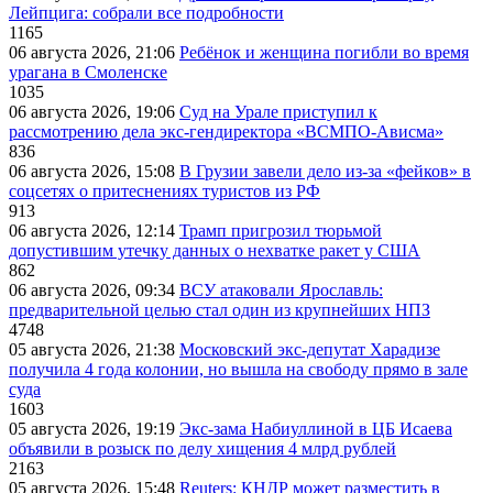
Лейпцига: собрали все подробности
1165
06 августа 2026, 21:06
Ребёнок и женщина погибли во время
урагана в Смоленске
1035
06 августа 2026, 19:06
Суд на Урале приступил к
рассмотрению дела экс-гендиректора «ВСМПО-Ависма»
836
06 августа 2026, 15:08
В Грузии завели дело из-за «фейков» в
соцсетях о притеснениях туристов из РФ
913
06 августа 2026, 12:14
Трамп пригрозил тюрьмой
допустившим утечку данных о нехватке ракет у США
862
06 августа 2026, 09:34
ВСУ атаковали Ярославль:
предварительной целью стал один из крупнейших НПЗ
4748
05 августа 2026, 21:38
Московский экс-депутат Харадизе
получила 4 года колонии, но вышла на свободу прямо в зале
суда
1603
05 августа 2026, 19:19
Экс-зама Набиуллиной в ЦБ Исаева
объявили в розыск по делу хищения 4 млрд рублей
2163
05 августа 2026, 15:48
Reuters: КНДР может разместить в