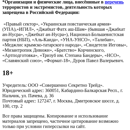
*Организации и физические лица, внесённные в
перечень
террористов и экстремистов, деятельность которых
запрещена в Российской Федерации:
«Правый сектор», «Украинская повстанческая армия»
(УПА),«ИГИЛ», «Джабхат Фатх аш-Шам» (бывшая «Джабхат
ан-Нусра», «Джебхат ан-Нусра»), Национал-Большевистская
партия (НБП), «Аль-Каида», «УНА-УНСО», «Талибан»,
«Меджлис крымско-татарского народа», «Свидетели Иеговы»,
«Мизантропик Дивижн», «Братство» Корчинского,
«Артподготовка», «Тризуб им. Степана Бандеры», «НСО»,
«Славянский союз», «Формат-18», Дуров Павел Валерьевич.
18+
Учредитель: ООО «Совершенно Секретно Трейд».
Юридический адрес: 360051, Кабардино-Балкарская Респ., г.
Нальчик, ул. Пачева, д. 36
Почтовый адрес: 127247, г. Москва, Дмитровское шоссе, д.
100, стр. 2
Все права защищены. Копирование и использование
материалов запрещено, частичное цитирование возможно
только при условии гиперссылки на сайт.