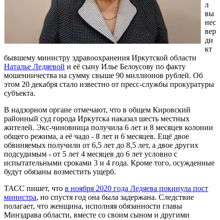
л
вы
нес
вер
ди
кт
бывшему министру здравоохранения Иркутской области
Наталье Ледяевой
и её сыну Илье Белоусову по факту
мошенничества на сумму свыше 90 миллионов рублей. Об
этом 20 декабря стало известно от пресс-службы прокуратуры
субъекта.
В надзорном органе отмечают, что в общем Кировский
районный суд города Иркутска наказал шесть местных
жителей. Экс-чиновница получила 6 лет и 8 месяцев колонии
общего режима, а её чадо - 8 лет и 6 месяцев. Ещё двое
обвиняемых получили от 6,5 лет до 8,5 лет, а двое других
подсудимым - от 5 лет 4 месяцев до 6 лет условно с
испытательными сроками 3 и 4 года. Кроме того, осужденные
будут обязаны возместить ущерб.
ТАСС пишет, что
в ноября 2020 года Ледяева покинула пост
министра
, но спустя год она была задержана. Следствие
полагает, что женщина, исполняя обязанности главы
Минздрава области, вместе со своим сыном и другими