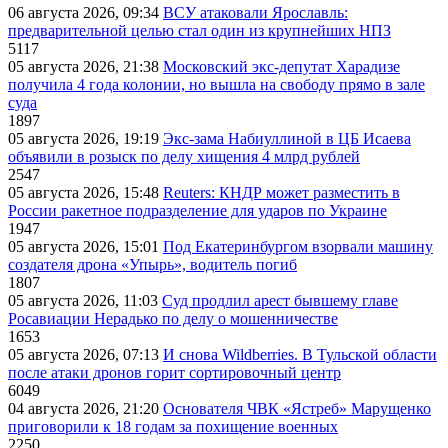
06 августа 2026, 09:34
ВСУ атаковали Ярославль:
предварительной целью стал один из крупнейших НПЗ
5117
05 августа 2026, 21:38
Московский экс-депутат Харадизе
получила 4 года колонии, но вышла на свободу прямо в зале
суда
1897
05 августа 2026, 19:19
Экс-зама Набиуллиной в ЦБ Исаева
объявили в розыск по делу хищения 4 млрд рублей
2547
05 августа 2026, 15:48
Reuters: КНДР может разместить в
России ракетное подразделение для ударов по Украине
1947
05 августа 2026, 15:01
Под Екатеринбургом взорвали машину
создателя дрона «Упырь», водитель погиб
1807
05 августа 2026, 11:03
Суд продлил арест бывшему главе
Росавиации Нерадько по делу о мошенничестве
1653
05 августа 2026, 07:13
И снова Wildberries. В Тульской области
после атаки дронов горит сортировочный центр
6049
04 августа 2026, 21:20
Основателя ЧВК «Ястреб» Марущенко
приговорили к 18 годам за похищение военных
2250