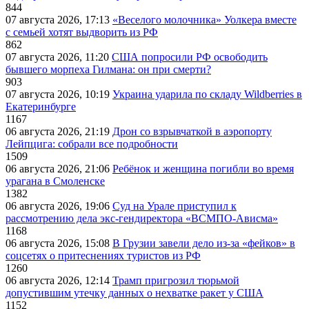
844
07 августа 2026, 17:13
«Веселого молочника» Уолкера вместе
с семьей хотят выдворить из РФ
862
07 августа 2026, 11:20
США попросили РФ освободить
бывшего морпеха Гилмана: он при смерти?
903
07 августа 2026, 10:19
Украина ударила по складу Wildberries в
Екатеринбурге
1167
06 августа 2026, 21:19
Дрон со взрывчаткой в аэропорту
Лейпцига: собрали все подробности
1509
06 августа 2026, 21:06
Ребёнок и женщина погибли во время
урагана в Смоленске
1382
06 августа 2026, 19:06
Суд на Урале приступил к
рассмотрению дела экс-гендиректора «ВСМПО-Ависма»
1168
06 августа 2026, 15:08
В Грузии завели дело из-за «фейков» в
соцсетях о притеснениях туристов из РФ
1260
06 августа 2026, 12:14
Трамп пригрозил тюрьмой
допустившим утечку данных о нехватке ракет у США
1152