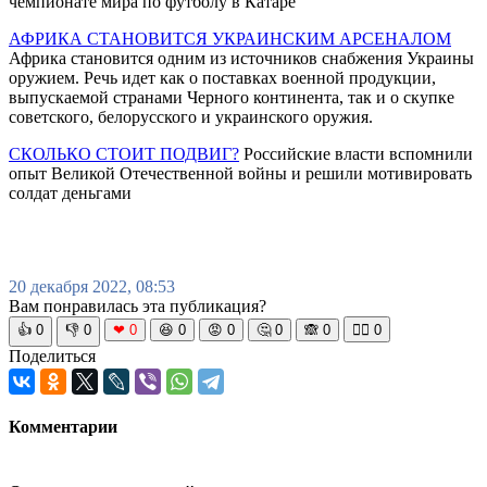
чемпионате мира по футболу в Катаре
АФРИКА СТАНОВИТСЯ УКРАИНСКИМ АРСЕНАЛОМ
Африка становится одним из источников снабжения Украины
оружием. Речь идет как о поставках военной продукции,
выпускаемой странами Черного континента, так и о скупке
советского, белорусского и украинского оружия.
СКОЛЬКО СТОИТ ПОДВИГ?
Российские власти вспомнили
опыт Великой Отечественной войны и решили мотивировать
солдат деньгами
20 декабря 2022, 08:53
Вам понравилась эта публикация?
👍
0
👎
0
❤
0
😆
0
😡
0
🤔
0
🙈
0
🧘‍♀️
0
Поделиться
Комментарии