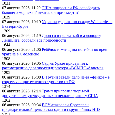
1031
07 августа 2026, 11:20
США попросили РФ освободить
бывшего морпеха Гилмана: он при смерти?
1039
07 августа 2026, 10:19
Украина ударила по складу Wildberries в
Екатеринбурге
1309
06 августа 2026, 21:19
Дрон со взрывчаткой в аэропорту
Лейпцига: собрали все подробности
1644
06 августа 2026, 21:06
Ребёнок и женщина погибли во время
урагана в Смоленске
1508
06 августа 2026, 19:06
Суд на Урале приступил к
рассмотрению дела экс-гендиректора «ВСМПО-Ависма»
1295
06 августа 2026, 15:08
В Грузии завели дело из-за «фейков» в
соцсетях о притеснениях туристов из РФ
1374
06 августа 2026, 12:14
Трамп пригрозил тюрьмой
допустившим утечку данных о нехватке ракет у США
1262
06 августа 2026, 09:34
ВСУ атаковали Ярославль:
предварительной целью стал один из крупнейших НПЗ
5252