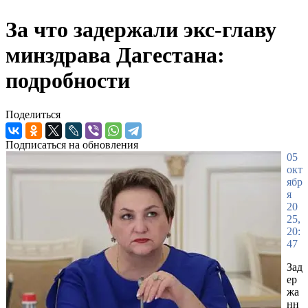
За что задержали экс-главу
минздрава Дагестана:
подробности
Поделиться
Подписаться на обновления
05
окт
ябр
я
20
25,
20:
47
Зад
ер
жа
нн