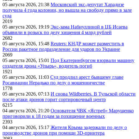
05 августа 2026, 21:38
Московский экс-депутат Харадизе
получила 4 года колонии, но вышла на свободу прямо в зале
суда
2019
05 августа 2026, 19:19
Экс-зама Набиуллиной в ЦБ Исаева
объявили в розыск по делу хищения 4 млрд рублей
2682
05 августа 2026, 15:48
Reuters: КНДР может разместить в
России ракетное подразделение для ударов по Украине
2069
05 августа 2026, 15:01
Под Екатеринбургом взорвали машину
создателя дрона «Упырь», водитель погиб
1921
05 августа 2026, 11:03
Суд продлил арест бывшему главе
Росавиации Нерадько по делу о мошенничестве
1778
05 августа 2026, 07:13
И снова Wildberries. В Тульской области
после атаки дронов горит сортировочный центр
6215
04 августа 2026, 21:20
Основателя ЧВК «Ястреб» Марущенко
приговорили к 18 годам за похищение военных
2393
04 августа 2026, 15:17
Жителя Крыма задержали по делу о
производстве дронов при помощи 3D‑принтера
2083