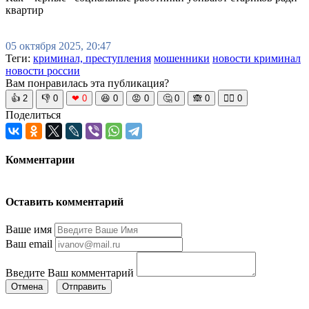
квартир
05 октября 2025, 20:47
Теги:
криминал, преступления
мошенники
новости криминал
новости россии
Вам понравилась эта публикация?
👍
2
👎
0
❤
0
😆
0
😡
0
🤔
0
🙈
0
🧘‍♀️
0
Поделиться
Комментарии
Оставить комментарий
Ваше имя
Ваш email
Введите Ваш комментарий
Отмена
Отправить