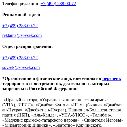
Телефон редакции:
+7 (499) 288-00-72
Рекламный отдел:
+7 (499) 288-00-72
reklama@sovsek.com
Отдел распространения:
+7 (499) 288-00-72
sovsek@sovsek.com
*Организации и физические лица, внесённные в
перечень
террористов и экстремистов, деятельность которых
запрещена в Российской Федерации:
«Правый сектор», «Украинская повстанческая армия»
(УПА),«ИГИЛ», «Джабхат Фатх аш-Шам» (бывшая «Джабхат
ан-Нусра», «Джебхат ан-Нусра»), Национал-Большевистская
партия (НБП), «Аль-Каида», «УНА-УНСО», «Талибан»,
«Меджлис крымско-татарского народа», «Свидетели Иеговы»,
«Мизантропик Дивижн», «Братство» Корчинского,