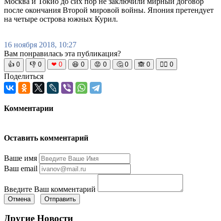
Москва и Токио до сих пор не заключили мирный договор
после окончания Второй мировой войны. Япония претендует
на четыре острова южных Курил.
16 ноября 2018, 10:27
Вам понравилась эта публикация?
👍
0
👎
0
❤
0
😆
0
😡
0
🤔
0
🙈
0
🧘‍♀️
0
Поделиться
Комментарии
Оставить комментарий
Ваше имя
Ваш email
Введите Ваш комментарий
Отмена
Отправить
Другие Новости