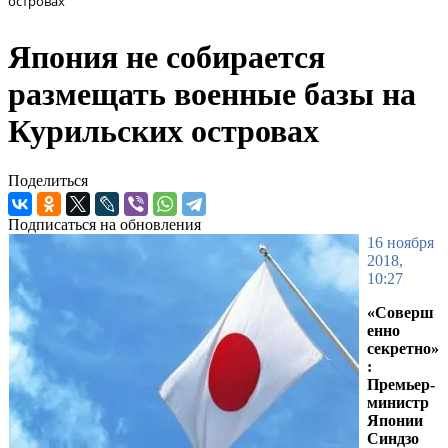
островах
Япония не собирается
размещать военные базы на
Курильских островах
Поделиться
Подписаться на обновления
16 ноября
2018,
10:27
«Соверш
енно
секретно»
:
Премьер-
министр
Японии
Синдзо