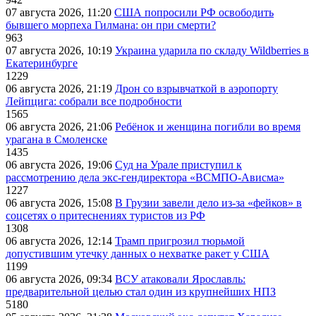
07 августа 2026, 11:20
США попросили РФ освободить
бывшего морпеха Гилмана: он при смерти?
963
07 августа 2026, 10:19
Украина ударила по складу Wildberries в
Екатеринбурге
1229
06 августа 2026, 21:19
Дрон со взрывчаткой в аэропорту
Лейпцига: собрали все подробности
1565
06 августа 2026, 21:06
Ребёнок и женщина погибли во время
урагана в Смоленске
1435
06 августа 2026, 19:06
Суд на Урале приступил к
рассмотрению дела экс-гендиректора «ВСМПО-Ависма»
1227
06 августа 2026, 15:08
В Грузии завели дело из-за «фейков» в
соцсетях о притеснениях туристов из РФ
1308
06 августа 2026, 12:14
Трамп пригрозил тюрьмой
допустившим утечку данных о нехватке ракет у США
1199
06 августа 2026, 09:34
ВСУ атаковали Ярославль:
предварительной целью стал один из крупнейших НПЗ
5180