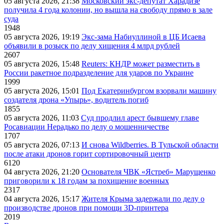
05 августа 2026, 21:38
Московский экс-депутат Харадизе
получила 4 года колонии, но вышла на свободу прямо в зале
суда
1948
05 августа 2026, 19:19
Экс-зама Набиуллиной в ЦБ Исаева
объявили в розыск по делу хищения 4 млрд рублей
2607
05 августа 2026, 15:48
Reuters: КНДР может разместить в
России ракетное подразделение для ударов по Украине
1999
05 августа 2026, 15:01
Под Екатеринбургом взорвали машину
создателя дрона «Упырь», водитель погиб
1855
05 августа 2026, 11:03
Суд продлил арест бывшему главе
Росавиации Нерадько по делу о мошенничестве
1707
05 августа 2026, 07:13
И снова Wildberries. В Тульской области
после атаки дронов горит сортировочный центр
6120
04 августа 2026, 21:20
Основателя ЧВК «Ястреб» Марущенко
приговорили к 18 годам за похищение военных
2317
04 августа 2026, 15:17
Жителя Крыма задержали по делу о
производстве дронов при помощи 3D‑принтера
2019