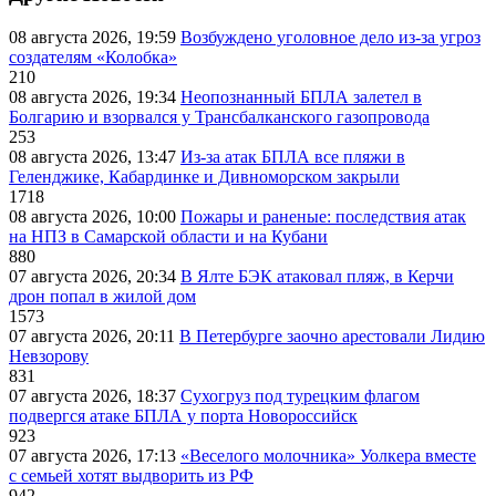
08 августа 2026, 19:59
Возбуждено уголовное дело из-за угроз
создателям «Колобка»
210
08 августа 2026, 19:34
Неопознанный БПЛА залетел в
Болгарию и взорвался у Трансбалканского газопровода
253
08 августа 2026, 13:47
Из-за атак БПЛА все пляжи в
Геленджике, Кабардинке и Дивноморском закрыли
1718
08 августа 2026, 10:00
Пожары и раненые: последствия атак
на НПЗ в Самарской области и на Кубани
880
07 августа 2026, 20:34
В Ялте БЭК атаковал пляж, в Керчи
дрон попал в жилой дом
1573
07 августа 2026, 20:11
В Петербурге заочно арестовали Лидию
Невзорову
831
07 августа 2026, 18:37
Сухогруз под турецким флагом
подвергся атаке БПЛА у порта Новороссийск
923
07 августа 2026, 17:13
«Веселого молочника» Уолкера вместе
с семьей хотят выдворить из РФ
942