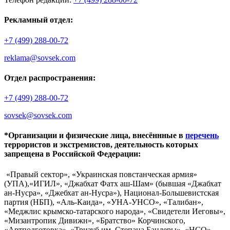
Рекламный отдел:
+7 (499) 288-00-72
reklama@sovsek.com
Отдел распространения:
+7 (499) 288-00-72
sovsek@sovsek.com
*Организации и физические лица, внесённные в
перечень
террористов и экстремистов, деятельность которых
запрещена в Российской Федерации:
«Правый сектор», «Украинская повстанческая армия»
(УПА),«ИГИЛ», «Джабхат Фатх аш-Шам» (бывшая «Джабхат
ан-Нусра», «Джебхат ан-Нусра»), Национал-Большевистская
партия (НБП), «Аль-Каида», «УНА-УНСО», «Талибан»,
«Меджлис крымско-татарского народа», «Свидетели Иеговы»,
«Мизантропик Дивижн», «Братство» Корчинского,
«Артподготовка», «Тризуб им. Степана Бандеры», «НСО»,