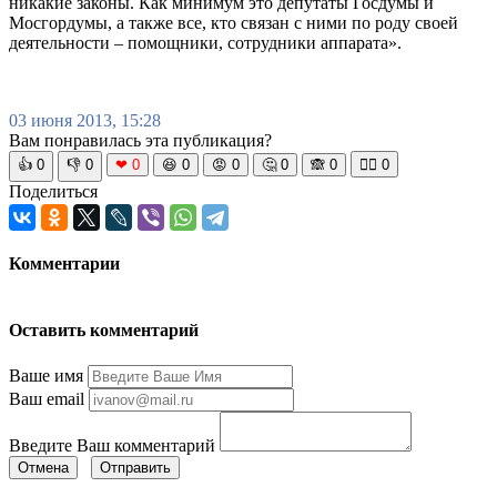
никакие законы. Как минимум это депутаты Госдумы и
Мосгордумы, а также все, кто связан с ними по роду своей
деятельности – помощники, сотрудники аппарата».
03 июня 2013, 15:28
Вам понравилась эта публикация?
👍
0
👎
0
❤
0
😆
0
😡
0
🤔
0
🙈
0
🧘‍♀️
0
Поделиться
Комментарии
Оставить комментарий
Ваше имя
Ваш email
Введите Ваш комментарий
Отмена
Отправить