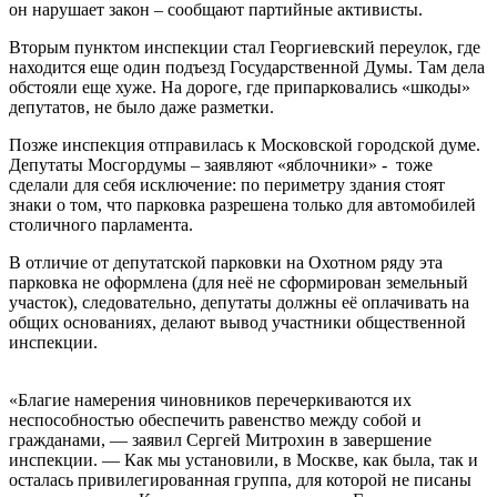
он нарушает закон – сообщают партийные активисты.
Вторым пунктом инспекции стал Георгиевский переулок, где
находится еще один подъезд Государственной Думы. Там дела
обстояли еще хуже. На дороге, где припарковались «шкоды»
депутатов, не было даже разметки.
Позже инспекция отправилась к Московской городской думе.
Депутаты Мосгордумы – заявляют «яблочники» - тоже
сделали для себя исключение: по периметру здания стоят
знаки о том, что парковка разрешена только для автомобилей
столичного парламента.
В отличие от депутатской парковки на Охотном ряду эта
парковка не оформлена (для неё не сформирован земельный
участок), следовательно, депутаты должны её оплачивать на
общих основаниях, делают вывод участники общественной
инспекции.
«Благие намерения чиновников перечеркиваются их
неспособностью обеспечить равенство между собой и
гражданами, — заявил Сергей Митрохин в завершение
инспекции. — Как мы установили, в Москве, как была, так и
осталась привилегированная группа, для которой не писаны