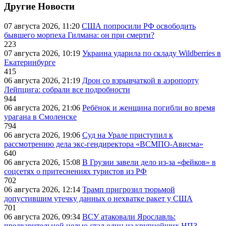
Другие Новости
07 августа 2026, 11:20
США попросили РФ освободить
бывшего морпеха Гилмана: он при смерти?
223
07 августа 2026, 10:19
Украина ударила по складу Wildberries в
Екатеринбурге
415
06 августа 2026, 21:19
Дрон со взрывчаткой в аэропорту
Лейпцига: собрали все подробности
944
06 августа 2026, 21:06
Ребёнок и женщина погибли во время
урагана в Смоленске
794
06 августа 2026, 19:06
Суд на Урале приступил к
рассмотрению дела экс-гендиректора «ВСМПО-Ависма»
640
06 августа 2026, 15:08
В Грузии завели дело из-за «фейков» в
соцсетях о притеснениях туристов из РФ
702
06 августа 2026, 12:14
Трамп пригрозил тюрьмой
допустившим утечку данных о нехватке ракет у США
701
06 августа 2026, 09:34
ВСУ атаковали Ярославль:
предварительной целью стал один из крупнейших НПЗ