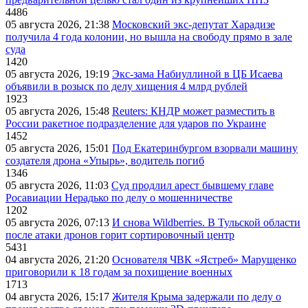
4486
05 августа 2026, 21:38
Московский экс-депутат Харадизе
получила 4 года колонии, но вышла на свободу прямо в зале
суда
1420
05 августа 2026, 19:19
Экс-зама Набиуллиной в ЦБ Исаева
объявили в розыск по делу хищения 4 млрд рублей
1923
05 августа 2026, 15:48
Reuters: КНДР может разместить в
России ракетное подразделение для ударов по Украине
1452
05 августа 2026, 15:01
Под Екатеринбургом взорвали машину
создателя дрона «Упырь», водитель погиб
1346
05 августа 2026, 11:03
Суд продлил арест бывшему главе
Росавиации Нерадько по делу о мошенничестве
1202
05 августа 2026, 07:13
И снова Wildberries. В Тульской области
после атаки дронов горит сортировочный центр
5431
04 августа 2026, 21:20
Основателя ЧВК «Ястреб» Марущенко
приговорили к 18 годам за похищение военных
1713
04 августа 2026, 15:17
Жителя Крыма задержали по делу о