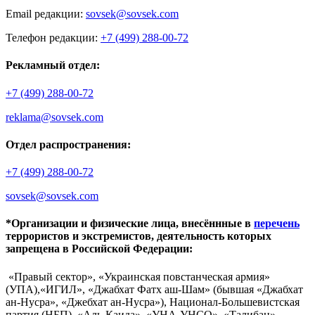
Email редакции:
sovsek@sovsek.com
Телефон редакции:
+7 (499) 288-00-72
Рекламный отдел:
+7 (499) 288-00-72
reklama@sovsek.com
Отдел распространения:
+7 (499) 288-00-72
sovsek@sovsek.com
*Организации и физические лица, внесённные в
перечень
террористов и экстремистов, деятельность которых
запрещена в Российской Федерации:
«Правый сектор», «Украинская повстанческая армия»
(УПА),«ИГИЛ», «Джабхат Фатх аш-Шам» (бывшая «Джабхат
ан-Нусра», «Джебхат ан-Нусра»), Национал-Большевистская
партия (НБП), «Аль-Каида», «УНА-УНСО», «Талибан»,