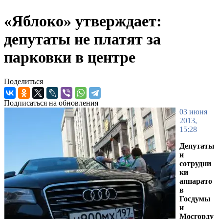
«Яблоко» утверждает:
депутаты не платят за
парковки в центре
Поделиться
Подписаться на обновления
03 июня
2013,
15:28
Депутаты
и
сотрудни
ки
аппарато
в
Госдумы
и
Мосгорду