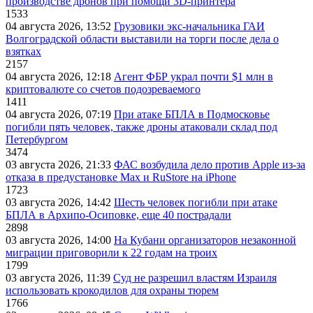
производстве дронов при помощи 3D‑принтера
1533
04 августа 2026, 13:52
Грузовики экс-начальника ГАИ
Волгоградской области выставили на торги после дела о
взятках
2157
04 августа 2026, 12:18
Агент ФБР украл почти $1 млн в
криптовалюте со счетов подозреваемого
1411
04 августа 2026, 07:19
При атаке БПЛА в Подмосковье
погибли пять человек, также дроны атаковали склад под
Петербургом
3474
03 августа 2026, 21:33
ФАС возбудила дело против Apple из-за
отказа в предустановке Max и RuStore на iPhone
1723
03 августа 2026, 14:42
Шесть человек погибли при атаке
БПЛА в Архипо-Осиповке, еще 40 пострадали
2898
03 августа 2026, 14:00
На Кубани организаторов незаконной
миграции приговорили к 22 годам на троих
1799
03 августа 2026, 11:39
Суд не разрешил властям Израиля
использовать крокодилов для охраны тюрем
1766