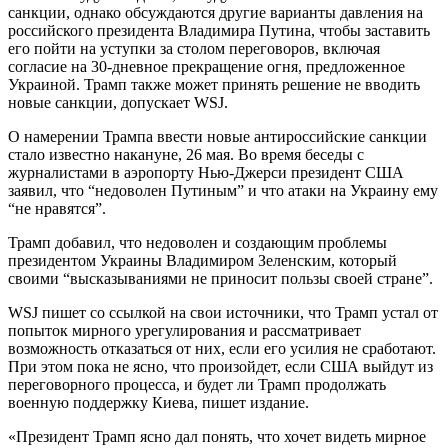
санкции, однако обсуждаются другие варианты давления на
российского президента Владимира Путина, чтобы заставить
его пойти на уступки за столом переговоров, включая
согласие на 30-дневное прекращение огня, предложенное
Украиной. Трамп также может принять решение не вводить
новые санкции, допускает WSJ.
О намерении Трампа ввести новые антироссийские санкции
стало известно накануне, 26 мая. Во время беседы с
журналистами в аэропорту Нью-Джерси президент США
заявил, что “недоволен Путиным” и что атаки на Украину ему
“не нравятся”.
Трамп добавил, что недоволен и создающим проблемы
президентом Украины Владимиром Зеленским, который
своими “высказываниями не приносит пользы своей стране”.
WSJ пишет со ссылкой на свои источники, что Трамп устал от
попыток мирного урегулирования и рассматривает
возможность отказаться от них, если его усилия не сработают.
При этом пока не ясно, что произойдет, если США выйдут из
переговорного процесса, и будет ли Трамп продолжать
военную поддержку Киева, пишет издание.
«Президент Трамп ясно дал понять, что хочет видеть мирное