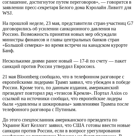
соглашение, достигнутое путем переговоров», — говорится в
заявлении пресс-секретаря Белого дома Кэролайн Ливитт для
WSJ.
На прошлой неделе, 23 мая, представители стран-участниц G7
договорились об усилении санкционного давления на
Россию. Возможность принятия новых мер обсуждали
министры финансов и главы центральных банков стран
«Большой семерки» во время встречи на канадском курорте
Банф.
Несколькими днями ранее новый — 17-й по счету — пакет
санкций против России утвердил Евросоюз.
21 мая Bloomberg сообщало, что в телефонном разговоре с
европейскими лидерами Трамп заявил, что убежден в победе
России. Кроме того, по данным издания, американский
президент повторил ряд «тезисов Кремля». Портал Axios со
ссылкой на источники сообщал, что европейские лидеры
были «удивлены и шокированы» заявлениями Трампа после
телефонного разговора с Путиным.
До этого спецпосланник американского президента по
Украине Кит Келлогг заявил, что США готовы ввести новые
санкции против России, если в вопросе урегулирования