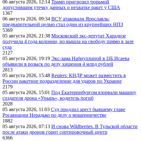
06 августа 2026, 12:14
Трамп пригрозил тюрьмой
допустившим утечку данных о нехватке ракет у США
1367
06 августа 2026, 09:34
ВСУ атаковали Ярославль:
предварительной целью стал один из крупнейших НПЗ
5369
05 августа 2026, 21:38
Московский экс-депутат Харадизе
получила 4 года колонии, но вышла на свободу прямо в зале
суда
2127
05 августа 2026, 19:19
Экс-зама Набиуллиной в ЦБ Исаева
объявили в розыск по делу хищения 4 млрд рублей
2813
05 августа 2026, 15:48
Reuters: КНДР может разместить в
России ракетное подразделение для ударов по Украине
2179
05 августа 2026, 15:01
Под Екатеринбургом взорвали машину
создателя дрона «Упырь», водитель погиб
2028
05 августа 2026, 11:03
Суд продлил арест бывшему главе
Росавиации Нерадько по делу о мошенничестве
1882
05 августа 2026, 07:13
И снова Wildberries. В Тульской области
после атаки дронов горит сортировочный центр
6366