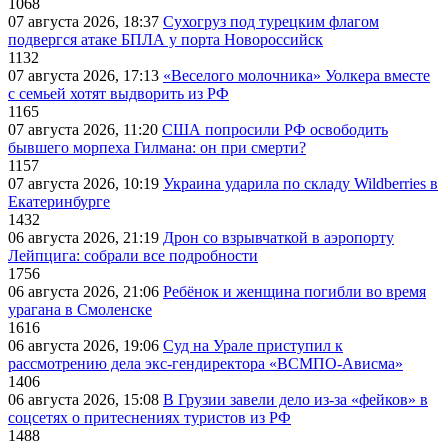
1068
07 августа 2026, 18:37
Сухогруз под турецким флагом
подвергся атаке БПЛА у порта Новороссийск
1132
07 августа 2026, 17:13
«Веселого молочника» Уолкера вместе
с семьей хотят выдворить из РФ
1165
07 августа 2026, 11:20
США попросили РФ освободить
бывшего морпеха Гилмана: он при смерти?
1157
07 августа 2026, 10:19
Украина ударила по складу Wildberries в
Екатеринбурге
1432
06 августа 2026, 21:19
Дрон со взрывчаткой в аэропорту
Лейпцига: собрали все подробности
1756
06 августа 2026, 21:06
Ребёнок и женщина погибли во время
урагана в Смоленске
1616
06 августа 2026, 19:06
Суд на Урале приступил к
рассмотрению дела экс-гендиректора «ВСМПО-Ависма»
1406
06 августа 2026, 15:08
В Грузии завели дело из-за «фейков» в
соцсетях о притеснениях туристов из РФ
1488