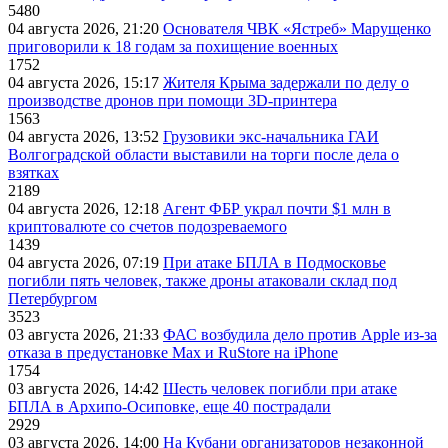
5480
04 августа 2026, 21:20
Основателя ЧВК «Ястреб» Марущенко
приговорили к 18 годам за похищение военных
1752
04 августа 2026, 15:17
Жителя Крыма задержали по делу о
производстве дронов при помощи 3D‑принтера
1563
04 августа 2026, 13:52
Грузовики экс-начальника ГАИ
Волгоградской области выставили на торги после дела о
взятках
2189
04 августа 2026, 12:18
Агент ФБР украл почти $1 млн в
криптовалюте со счетов подозреваемого
1439
04 августа 2026, 07:19
При атаке БПЛА в Подмосковье
погибли пять человек, также дроны атаковали склад под
Петербургом
3523
03 августа 2026, 21:33
ФАС возбудила дело против Apple из-за
отказа в предустановке Max и RuStore на iPhone
1754
03 августа 2026, 14:42
Шесть человек погибли при атаке
БПЛА в Архипо-Осиповке, еще 40 пострадали
2929
03 августа 2026, 14:00
На Кубани организаторов незаконной