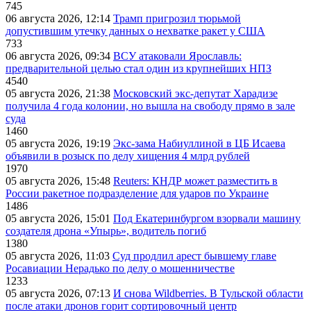
745
06 августа 2026, 12:14
Трамп пригрозил тюрьмой
допустившим утечку данных о нехватке ракет у США
733
06 августа 2026, 09:34
ВСУ атаковали Ярославль:
предварительной целью стал один из крупнейших НПЗ
4540
05 августа 2026, 21:38
Московский экс-депутат Харадизе
получила 4 года колонии, но вышла на свободу прямо в зале
суда
1460
05 августа 2026, 19:19
Экс-зама Набиуллиной в ЦБ Исаева
объявили в розыск по делу хищения 4 млрд рублей
1970
05 августа 2026, 15:48
Reuters: КНДР может разместить в
России ракетное подразделение для ударов по Украине
1486
05 августа 2026, 15:01
Под Екатеринбургом взорвали машину
создателя дрона «Упырь», водитель погиб
1380
05 августа 2026, 11:03
Суд продлил арест бывшему главе
Росавиации Нерадько по делу о мошенничестве
1233
05 августа 2026, 07:13
И снова Wildberries. В Тульской области
после атаки дронов горит сортировочный центр