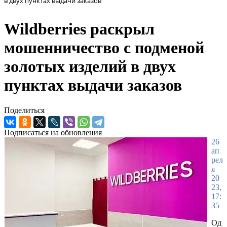
в двух пунктах выдачи заказов
Wildberries раскрыл
мошенничество с подменой
золотых изделий в двух
пунктах выдачи заказов
Поделиться
Подписаться на обновления
26
ап
рел
я
20
23,
17:
35
Од