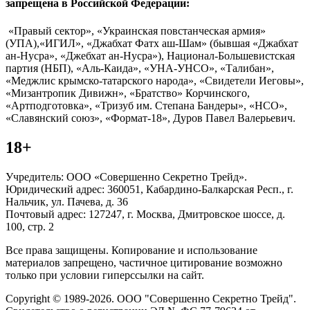
запрещена в Российской Федерации:
«Правый сектор», «Украинская повстанческая армия»
(УПА),«ИГИЛ», «Джабхат Фатх аш-Шам» (бывшая «Джабхат
ан-Нусра», «Джебхат ан-Нусра»), Национал-Большевистская
партия (НБП), «Аль-Каида», «УНА-УНСО», «Талибан»,
«Меджлис крымско-татарского народа», «Свидетели Иеговы»,
«Мизантропик Дивижн», «Братство» Корчинского,
«Артподготовка», «Тризуб им. Степана Бандеры», «НСО»,
«Славянский союз», «Формат-18», Дуров Павел Валерьевич.
18+
Учредитель: ООО «Совершенно Секретно Трейд».
Юридический адрес: 360051, Кабардино-Балкарская Респ., г.
Нальчик, ул. Пачева, д. 36
Почтовый адрес: 127247, г. Москва, Дмитровское шоссе, д.
100, стр. 2
Все права защищены. Копирование и использование
материалов запрещено, частичное цитирование возможно
только при условии гиперссылки на сайт.
Copyright © 1989-2026. ООО "Совершенно Секретно Трейд".