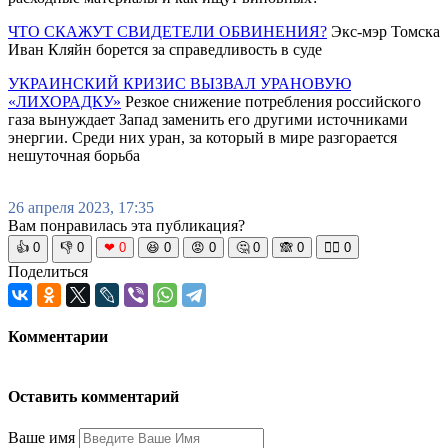
ЧТО СКАЖУТ СВИДЕТЕЛИ ОБВИНЕНИЯ?
Экс-мэр Томска
Иван Кляйн борется за справедливость в суде
УКРАИНСКИЙ КРИЗИС ВЫЗВАЛ УРАНОВУЮ
«ЛИХОРАДКУ»
Резкое снижение потребления российского
газа вынуждает Запад заменить его другими источниками
энергии. Среди них уран, за который в мире разгорается
нешуточная борьба
26 апреля 2023, 17:35
Вам понравилась эта публикация?
👍
0
👎
0
❤
0
😆
0
😡
0
🤔
0
🙈
0
🧘‍♀️
0
Поделиться
Комментарии
Оставить комментарий
Ваше имя