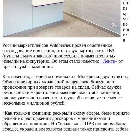
ин
из
кр
уп
не
йш
их
в
России маркетплейсов Wildberries провёл собственное
расследование и выяснил, что в двух партнерских ПВЗ
(пункты выдачи заказов) происходила подмена золотых
изделий на бижутерию. Об этом стало известно
«Ленте»
от
пресс-службы компании.
Как известно, аферисты орудовали в Москве на двух пунктах.
Обмен ювелирных украшений на дешевую бижутерию
происходил при возврате товаров на склад. Сейчас служба
безопасности маркетплейса выясняет масштабы хищений,
однако уже точно известно, что ущерб составляет не менее
нескольких миллионов рублей.
«Как только в компании раскрыли схему аферы, было принято
решение о расторжении договоров с мошенниками и
обращении в полицию. Но "владельцы" ПВЗ пошли ва-банк:
вслед за украденным золотом решили также присвоить себе и