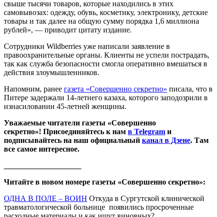
свыше тысячи товаров, которые находились в этих
самовывозах: одежду, обувь, косметику, электронику, детские
товары и так далее на общую сумму порядка 1,6 миллиона
рублей», — приводит цитату издание.
Сотрудники Wildberries уже написали заявление в
правоохранительные органы. Клиенты не успели пострадать,
так как служба безопасности смогла оперативно вмешаться в
действия злоумышленников.
Напомним, ранее
газета «Совершенно секретно»
писала, что в
Питере задержали 14-летнего казаха, которого заподозрили в
изнасиловании 45-летней женщины.
Уважаемые читатели газеты «Совершенно
секретно»! Присоединяйтесь к нам
в Telegram
и
подписывайтесь на наш официальный
канал в Дзене
. Там
все самое интересное.
____________________
Читайте в новом номере газеты «Совершенно секретно»:
ОДНА В ПОЛЕ – ВОИН
Откуда в Сургутской клинической
травматологической больнице появились просроченные
расходные материалы и как ищут виновных?