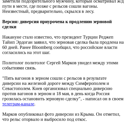
заметили подозрительного мужчину, который осматривал ж/д
пути в месте, где позже с рельсов сошли вагоны.
Неизвестный, предварительно, скрылся в лесу.
Версия: диверсия приурочена к продлению зерновой
сделки
Накануне стало известно, что президент Турции Реджеп
Тайип Эрдоган заявил, что зерновая сделка была продлена на
60 дней. Ранее Bloomberg сообщил, что российские власти
согласились на этот шаг.
Политолог политолог Сергей Марков увидел между этими
событиями связь.
"Пять вагонов в зерном сошли с рельсов в результате
диверсии на железной дороге между Симферополем и
Севастополем. Киев организовал специально диверсию
против вагонов в зерном и 18 мая, в день когда Россия
грозилась остановить зерновую сделку", - написал он в своем
телеграм-канале
.
Марков опубликовал фото диверсии из Крыма. Он отметил,
что рельс оторвало и выбросило под откос.