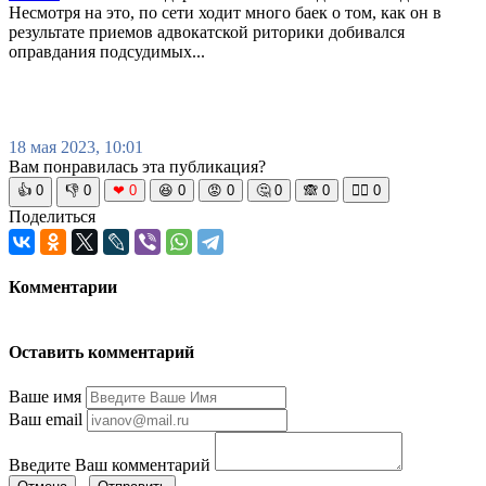
Несмотря на это, по сети ходит много баек о том, как он в
результате приемов адвокатской риторики добивался
оправдания подсудимых...
18 мая 2023, 10:01
Вам понравилась эта публикация?
👍
0
👎
0
❤
0
😆
0
😡
0
🤔
0
🙈
0
🧘‍♀️
0
Поделиться
Комментарии
Оставить комментарий
Ваше имя
Ваш email
Введите Ваш комментарий