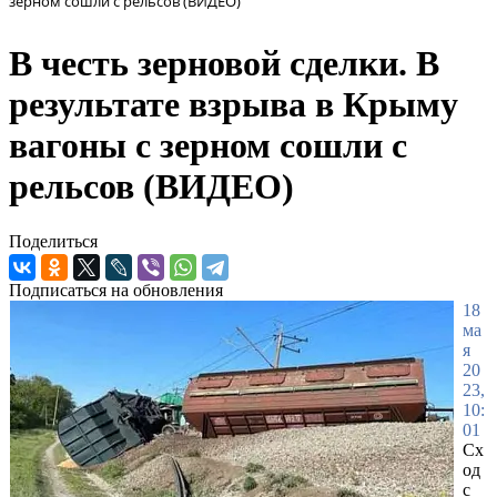
зерном сошли с рельсов (ВИДЕО)
В честь зерновой сделки. В
результате взрыва в Крыму
вагоны с зерном сошли с
рельсов (ВИДЕО)
Поделиться
Подписаться на обновления
18
ма
я
20
23,
10:
01
Сх
од
с