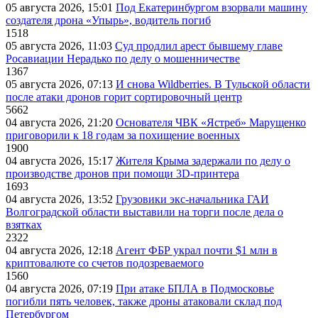
05 августа 2026, 15:01
Под Екатеринбургом взорвали машину
создателя дрона «Упырь», водитель погиб
1518
05 августа 2026, 11:03
Суд продлил арест бывшему главе
Росавиации Нерадько по делу о мошенничестве
1367
05 августа 2026, 07:13
И снова Wildberries. В Тульской области
после атаки дронов горит сортировочный центр
5662
04 августа 2026, 21:20
Основателя ЧВК «Ястреб» Марущенко
приговорили к 18 годам за похищение военных
1900
04 августа 2026, 15:17
Жителя Крыма задержали по делу о
производстве дронов при помощи 3D‑принтера
1693
04 августа 2026, 13:52
Грузовики экс-начальника ГАИ
Волгоградской области выставили на торги после дела о
взятках
2322
04 августа 2026, 12:18
Агент ФБР украл почти $1 млн в
криптовалюте со счетов подозреваемого
1560
04 августа 2026, 07:19
При атаке БПЛА в Подмосковье
погибли пять человек, также дроны атаковали склад под
Петербургом