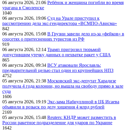
06 августа 2026, 21:06
Ребёнок и женщина погибли во время
урагана в Смоленске
1040
06 августа 2026, 19:06
Суд на Урале приступил к
рассмотрению дела экс-гендиректора «ВСМПО-Ависма»
842
06 августа 2026, 15:08
В Грузии завели дело из-за «фейков» в
соцсетях о притеснениях туристов из РФ
919
06 августа 2026, 12:14
Трамп пригрозил тюрьмой
допустившим утечку данных о нехватке ракет у США
865
06 августа 2026, 09:34
ВСУ атаковали Ярославль:
предварительной целью стал один из крупнейших НПЗ
4752
05 августа 2026, 21:38
Московский экс-депутат Харадизе
получила 4 года колонии, но вышла на свободу прямо в зале
суда
1606
05 августа 2026, 19:19
Экс-зама Набиуллиной в ЦБ Исаева
объявили в розыск по делу хищения 4 млрд рублей
2169
05 августа 2026, 15:48
Reuters: КНДР может разместить в
России ракетное подразделение для ударов по Украине
1642