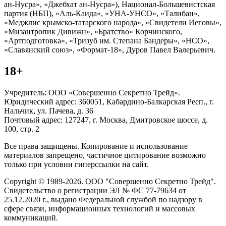
ан-Нусра», «Джебхат ан-Нусра»), Национал-Большевистская
партия (НБП), «Аль-Каида», «УНА-УНСО», «Талибан»,
«Меджлис крымско-татарского народа», «Свидетели Иеговы»,
«Мизантропик Дивижн», «Братство» Корчинского,
«Артподготовка», «Тризуб им. Степана Бандеры», «НСО»,
«Славянский союз», «Формат-18», Дуров Павел Валерьевич.
18+
Учредитель: ООО «Совершенно Секретно Трейд».
Юридический адрес: 360051, Кабардино-Балкарская Респ., г.
Нальчик, ул. Пачева, д. 36
Почтовый адрес: 127247, г. Москва, Дмитровское шоссе, д.
100, стр. 2
Все права защищены. Копирование и использование
материалов запрещено, частичное цитирование возможно
только при условии гиперссылки на сайт.
Copyright © 1989-2026. ООО "Совершенно Секретно Трейд".
Свидетельство о регистрации ЭЛ № ФС 77-79634 от
25.12.2020 г., выдано Федеральной службой по надзору в
сфере связи, информационных технологий и массовых
коммуникаций.