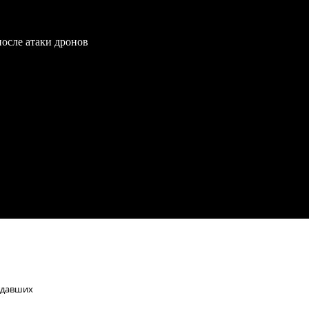
после атаки дронов
радавших