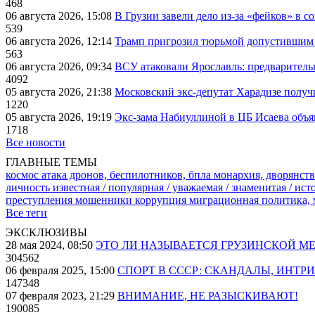
468
06 августа 2026, 15:08
В Грузии завели дело из-за «фейков» в с
539
06 августа 2026, 12:14
Трамп пригрозил тюрьмой допустившим 
563
06 августа 2026, 09:34
ВСУ атаковали Ярославль: предварител
4092
05 августа 2026, 21:38
Московский экс-депутат Харадизе получи
1220
05 августа 2026, 19:19
Экс-зама Набиуллиной в ЦБ Исаева объя
1718
Все новости
ГЛАВНЫЕ ТЕМЫ
космос
атака дронов, беспилотников, бпла
монархия, дворянств
личность известная / популярная / уважаемая / знаменитая / ис
преступления
мошенники
коррупция
миграционная политика,
Все теги
ЭКСКЛЮЗИВЫ
28 мая 2024, 08:50
ЭТО ЛИ НАЗЫВАЕТСЯ ГРУЗИНСКОЙ М
304562
06 февраля 2025, 15:00
СПОРТ В СССР: СКАНДАЛЫ, ИНТР
147348
07 февраля 2023, 21:29
ВНИМАНИЕ, НЕ РАЗЫСКИВАЮТ!
190085