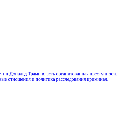
утин
Дональд Трамп
власть
организованная преступность
ные отношения и политика
расследования
криминал,