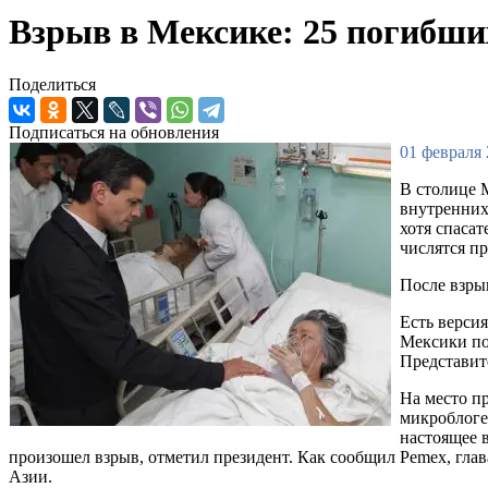
Взрыв в Мексике: 25 погибши
Поделиться
Подписаться на обновления
01 февраля 
В столице 
внутренних
хотя спасат
числятся п
После взры
Есть верси
Мексики по
Представит
На место п
микроблоге 
настоящее в
произошел взрыв, отметил президент. Как сообщил Pemex, гла
Азии.