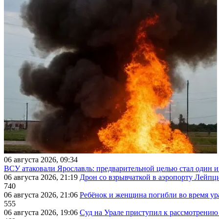
06 августа 2026, 09:34
ВСУ атаковали Ярославль: предварительной целью стал один
06 августа 2026, 21:19
Дрон со взрывчаткой в аэропорту Лейпци
740
06 августа 2026, 21:06
Ребёнок и женщина погибли во время ур
555
06 августа 2026, 19:06
Суд на Урале приступил к рассмотрени