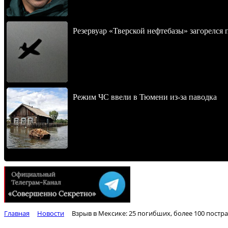
Резервуар «Тверской нефтебазы» загорелся 
Режим ЧС ввели в Тюмени из-за паводка
Главная
Новости
Взрыв в Мексике: 25 погибших, более 100 пост