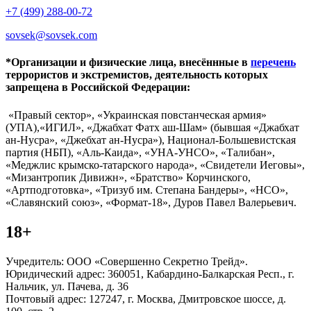
+7 (499) 288-00-72
sovsek@sovsek.com
*Организации и физические лица, внесённные в
перечень
террористов и экстремистов, деятельность которых
запрещена в Российской Федерации:
«Правый сектор», «Украинская повстанческая армия»
(УПА),«ИГИЛ», «Джабхат Фатх аш-Шам» (бывшая «Джабхат
ан-Нусра», «Джебхат ан-Нусра»), Национал-Большевистская
партия (НБП), «Аль-Каида», «УНА-УНСО», «Талибан»,
«Меджлис крымско-татарского народа», «Свидетели Иеговы»,
«Мизантропик Дивижн», «Братство» Корчинского,
«Артподготовка», «Тризуб им. Степана Бандеры», «НСО»,
«Славянский союз», «Формат-18», Дуров Павел Валерьевич.
18+
Учредитель: ООО «Совершенно Секретно Трейд».
Юридический адрес: 360051, Кабардино-Балкарская Респ., г.
Нальчик, ул. Пачева, д. 36
Почтовый адрес: 127247, г. Москва, Дмитровское шоссе, д.