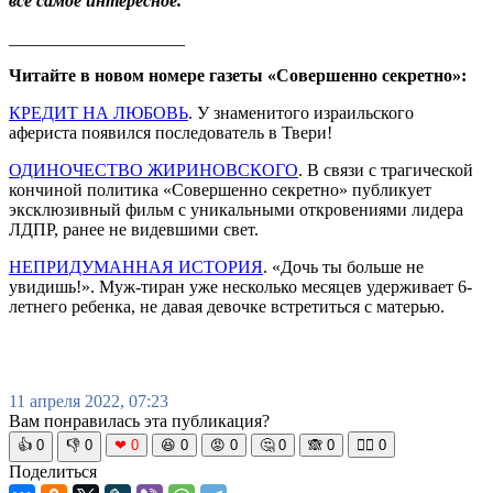
все самое интересное.
____________________
Читайте в новом номере газеты «Совершенно секретно»:
КРЕДИТ НА ЛЮБОВЬ
. У знаменитого израильского
афериста появился последователь в Твери!
ОДИНОЧЕСТВО ЖИРИНОВСКОГО
. В связи с трагической
кончиной политика «Совершенно секретно» публикует
эксклюзивный фильм с уникальными откровениями лидера
ЛДПР, ранее не видевшими свет.
НЕПРИДУМАННАЯ ИСТОРИЯ
. «Дочь ты больше не
увидишь!». Муж-тиран уже несколько месяцев удерживает 6-
летнего ребенка, не давая девочке встретиться с матерью.
11 апреля 2022, 07:23
Вам понравилась эта публикация?
👍
0
👎
0
❤
0
😆
0
😡
0
🤔
0
🙈
0
🧘‍♀️
0
Поделиться