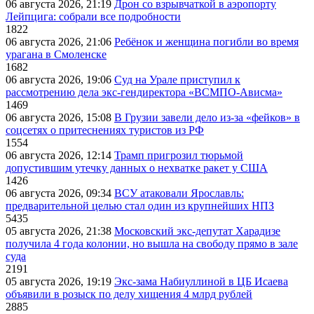
06 августа 2026, 21:19
Дрон со взрывчаткой в аэропорту
Лейпцига: собрали все подробности
1822
06 августа 2026, 21:06
Ребёнок и женщина погибли во время
урагана в Смоленске
1682
06 августа 2026, 19:06
Суд на Урале приступил к
рассмотрению дела экс-гендиректора «ВСМПО-Ависма»
1469
06 августа 2026, 15:08
В Грузии завели дело из-за «фейков» в
соцсетях о притеснениях туристов из РФ
1554
06 августа 2026, 12:14
Трамп пригрозил тюрьмой
допустившим утечку данных о нехватке ракет у США
1426
06 августа 2026, 09:34
ВСУ атаковали Ярославль:
предварительной целью стал один из крупнейших НПЗ
5435
05 августа 2026, 21:38
Московский экс-депутат Харадизе
получила 4 года колонии, но вышла на свободу прямо в зале
суда
2191
05 августа 2026, 19:19
Экс-зама Набиуллиной в ЦБ Исаева
объявили в розыск по делу хищения 4 млрд рублей
2885