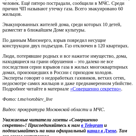
человек. Ещё пятеро пострадали, сообщили в МЧС. Среди
причин ЧП называют утечку газа. Всего эвакуировано 60
жильцов.
Эвакуированных жителей дома, среди которых 10 детей,
разместят в ближайшем Доме культуры.
По данным Минэнерго, взрыв повредил несущие
конструкции двух подъездов. Газ отключен в 120 квартирах.
Люди, потерявшие родных и все нажитое имущество, дома,
находящиеся на грани обрушения – это далеко не все
последствия серии взрывов газа в жилых многоквартирных
домах, произошедших в России с приходом холодов.
Эксперты говорят о недоработках газовиков, ветхих сетях,
недосмотре самих жильцов и даже преднамеренном убийстве.
Подробнее читайте в материале
«Совершенно секретно»
.
Фото:
t.me/vorobiev_live
Видео: прокуратура Московской области и МЧС
.
Уважаемые читатели газеты «Совершенно
секретно»! Присоединяйтесь к нам
в Telegram
и
подписывайтесь на наш официальный
канал в Дзене
. Там