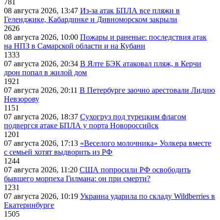
781
08 августа 2026, 13:47
Из-за атак БПЛА все пляжи в
Геленджике, Кабардинке и Дивноморском закрыли
2626
08 августа 2026, 10:00
Пожары и раненые: последствия атак
на НПЗ в Самарской области и на Кубани
1333
07 августа 2026, 20:34
В Ялте БЭК атаковал пляж, в Керчи
дрон попал в жилой дом
1921
07 августа 2026, 20:11
В Петербурге заочно арестовали Лидию
Невзорову
1151
07 августа 2026, 18:37
Сухогруз под турецким флагом
подвергся атаке БПЛА у порта Новороссийск
1201
07 августа 2026, 17:13
«Веселого молочника» Уолкера вместе
с семьей хотят выдворить из РФ
1244
07 августа 2026, 11:20
США попросили РФ освободить
бывшего морпеха Гилмана: он при смерти?
1231
07 августа 2026, 10:19
Украина ударила по складу Wildberries в
Екатеринбурге
1505