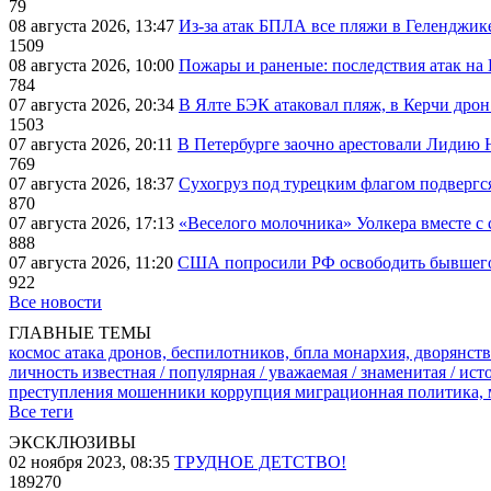
79
08 августа 2026, 13:47
Из-за атак БПЛА все пляжи в Геленджик
1509
08 августа 2026, 10:00
Пожары и раненые: последствия атак на
784
07 августа 2026, 20:34
В Ялте БЭК атаковал пляж, в Керчи дрон
1503
07 августа 2026, 20:11
В Петербурге заочно арестовали Лидию 
769
07 августа 2026, 18:37
Сухогруз под турецким флагом подвергс
870
07 августа 2026, 17:13
«Веселого молочника» Уолкера вместе с 
888
07 августа 2026, 11:20
США попросили РФ освободить бывшего 
922
Все новости
ГЛАВНЫЕ ТЕМЫ
космос
атака дронов, беспилотников, бпла
монархия, дворянств
личность известная / популярная / уважаемая / знаменитая / ис
преступления
мошенники
коррупция
миграционная политика,
Все теги
ЭКСКЛЮЗИВЫ
02 ноября 2023, 08:35
ТРУДНОЕ ДЕТСТВО!
189270