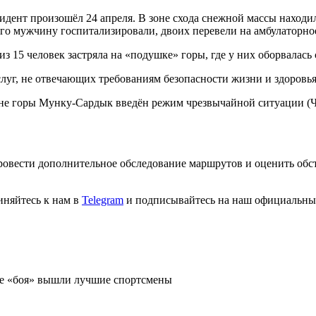
дент произошёл 24 апреля. В зоне схода снежной массы находил
ого мужчину госпитализировали, двоих перевели на амбулаторно
з 15 человек застряла на «подушке» горы, где у них оборвалась
луг, не отвечающих требованиям безопасности жизни и здоровья
оне горы Мунку-Сардык введён режим чрезвычайной ситуации (
ровести дополнительное обследование маршрутов и оценить обст
иняйтесь к нам в
Telegram
и подписывайтесь на наш официальны
ле «боя» вышли лучшие спортсмены