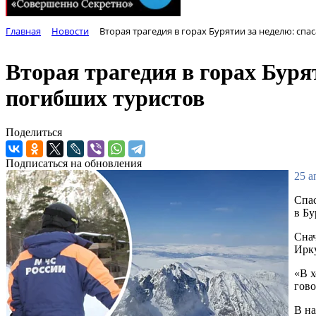
Главная
Новости
Вторая трагедия в горах Бурятии за неделю: сп
Вторая трагедия в горах Буря
погибших туристов
Поделиться
Подписаться на обновления
25 а
Спас
в Бу
Снач
Ирку
«В х
гово
В на