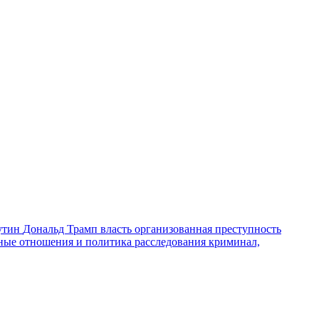
утин
Дональд Трамп
власть
организованная преступность
ные отношения и политика
расследования
криминал,