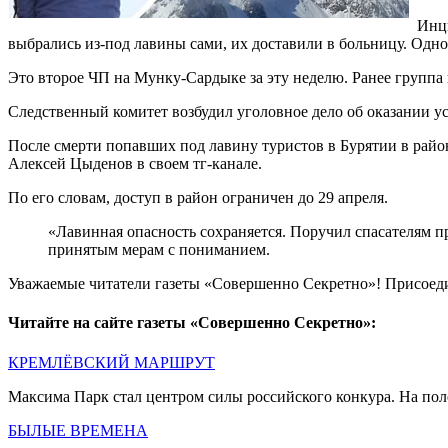
Инци
выбрались из-под лавины сами, их доставили в больницу. Одн
Это второе ЧП на Мунку-Сардыке за эту неделю. Ранее группа и
Следственный комитет возбудил уголовное дело об оказании ус
После смерти попавших под лавину туристов в Бурятии в рай
Алексей Цыденов в своем тг-канале.
По его словам, доступ в район ограничен до 29 апреля.
«Лавинная опасность сохраняется. Поручил спасателям п
принятым мерам с пониманием.
Уважаемые читатели газеты «Совершенно Секретно»! Присоед
Читайте на сайте газеты «Совершенно Секретно»:
КРЕМЛЁВСКИЙ МАРШРУТ
Максима Парк стал центром силы российского конкура. На по
БЫЛЫЕ ВРЕМЕНА