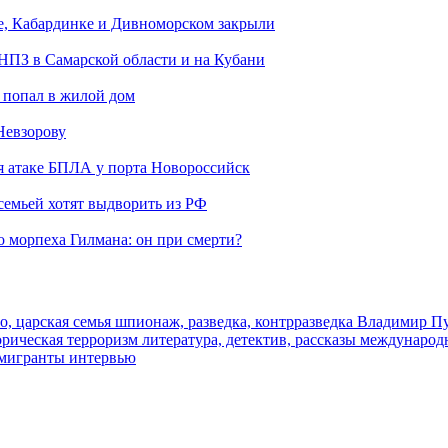
е, Кабардинке и Дивноморском закрыли
 НПЗ в Самарской области и на Кубани
 попал в жилой дом
Невзорову
я атаке БПЛА у порта Новороссийск
семьей хотят выдворить из РФ
морпеха Гилмана: он при смерти?
о, царская семья
шпионаж, разведка, контрразведка
Владимир П
торическая
терроризм
литература, детектив, рассказы
международ
 мигранты
интервью