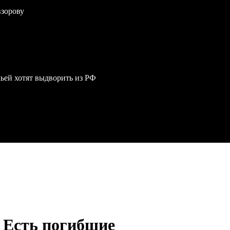
взорову
мьей хотят выдворить из РФ
 Есть погибшие