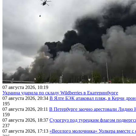
07 августа 2026, 10:19
Украина ударила по складу Wildberries в Екатеринбурге
07 августа 2026, 20:34
В Ялте БЭК атаковал пляж, в Керчи дрон
195
07 августа 2026, 20:11
В Петербурге заочно арестовали Лидию 
159
07 августа 2026, 18:37
Сухогруз под турецким флагом подвергс
237
07 августа 2026, 17:13
«Веселого молочника» Уолкера вместе с 