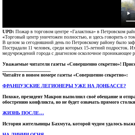
UPD:
Пожар в торговом центре «Галактика» в Петровском ра
«
Торговый центр уничтожен полностью, и здесь говорить о том
В целом за сегодняшний день по Петровскому району было за
Пострадали 11 человек, среди которых 15-летний подросток. Их
медучреждений города с диагнозом осколочное проникающее р
Уважаемые читатели газеты «Совершенно секретно»! Прис
____________________
Читайте в новом номере газеты «Совершенно секретно»:
ФРАНЦУЗСКИЕ ЛЕГИОНЕРЫ УЖЕ НА ДОНБАССЕ?
Похоже, президент Макрон выполнил своё обещание и отпр
обострению конфликта, но не будет означать прямого стол
ЖИЗНЬ ПОСЛЕ…
История жительницы Бахмута, которой чудом удалось выжит
НА ЛИНИИ ОГНЯ