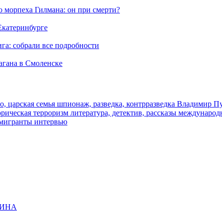
морпеха Гилмана: он при смерти?
 Екатеринбурге
га: собрали все подробности
агана в Смоленске
о, царская семья
шпионаж, разведка, контрразведка
Владимир П
торическая
терроризм
литература, детектив, рассказы
международ
 мигранты
интервью
ЩИНА