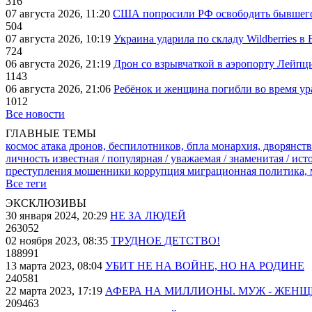
316
07 августа 2026, 11:20
США попросили РФ освободить бывшего 
504
07 августа 2026, 10:19
Украина ударила по складу Wildberries в
724
06 августа 2026, 21:19
Дрон со взрывчаткой в аэропорту Лейпци
1143
06 августа 2026, 21:06
Ребёнок и женщина погибли во время ур
1012
Все новости
ГЛАВНЫЕ ТЕМЫ
космос
атака дронов, беспилотников, бпла
монархия, дворянств
личность известная / популярная / уважаемая / знаменитая / ис
преступления
мошенники
коррупция
миграционная политика,
Все теги
ЭКСКЛЮЗИВЫ
30 января 2024, 20:29
НЕ ЗА ЛЮДЕЙ
263052
02 ноября 2023, 08:35
ТРУДНОЕ ДЕТСТВО!
188991
13 марта 2023, 08:04
УБИТ НЕ НА ВОЙНЕ, НО НА РОДИНЕ
240581
22 марта 2023, 17:19
АФЕРА НА МИЛЛИОНЫ. МУЖ - ЖЕН
209463