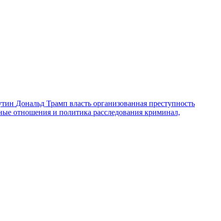
утин
Дональд Трамп
власть
организованная преступность
ные отношения и политика
расследования
криминал,