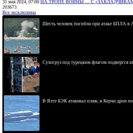
31 мая 2024, 07:00
НА ТРОПЕ ВОЙНЫ … С «ЗАКЛАДЧИКА
203673
Все эксклюзивы
Шесть человек погибли при атаке БПЛА в 
Сухогруз под турецким флагом подвергся 
В Ялте БЭК атаковал пляж, в Керчи дрон п