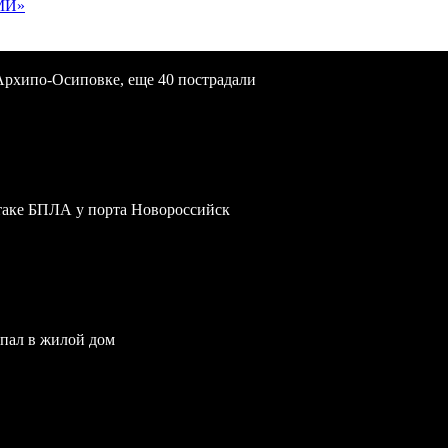
МИ»
Архипо-Осиповке, еще 40 пострадали
атаке БПЛА у порта Новороссийск
опал в жилой дом