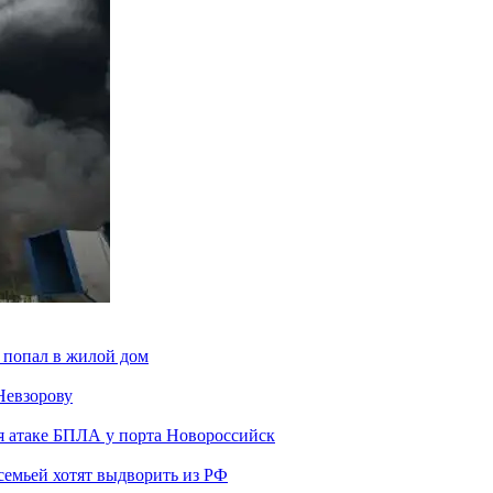
 попал в жилой дом
Невзорову
я атаке БПЛА у порта Новороссийск
семьей хотят выдворить из РФ