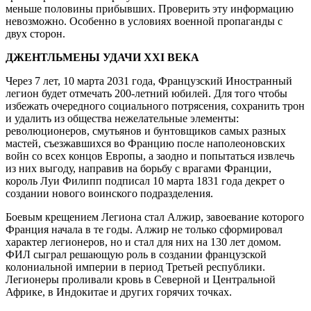
меньше половины прибывших. Проверить эту информацию
невозможно. Особенно в условиях военной пропаганды с
двух сторон.
ДЖЕНТЛЬМЕНЫ УДАЧИ XXI ВЕКА
Через 7 лет, 10 марта 2031 года, Французский Иностранный
легион будет отмечать 200-летний юбилей. Для того чтобы
избежать очередного социального потрясения, сохранить трон
и удалить из общества нежелательные элементы:
революционеров, смутьянов и бунтовщиков самых разных
мастей, съезжавшихся во Францию после наполеоновских
войн со всех концов Европы, а заодно и попытаться извлечь
из них выгоду, направив на борьбу с врагами Франции,
король Луи Филипп подписал 10 марта 1831 года декрет о
создании нового воинского подразделения.
Боевым крещением Легиона стал Алжир, завоевание которого
Франция начала в те годы. Алжир не только сформировал
характер легионеров, но и стал для них на 130 лет домом.
ФИЛ сыграл решающую роль в создании французской
колониальной империи в период Третьей республики.
Легионеры проливали кровь в Северной и Центральной
Африке, в Индокитае и других горячих точках.