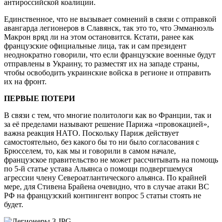
антироссийской коалиции.
Единственное, что не вызывает сомнений в связи с отправкой
авангарда легионеров в Славянск, так это то, что Эмманюэль
Макрон вряд ли на этом остановится. Кстати, ранее как
французские официальные лица, так и сам президент
неоднократно говорили, что если французские военные будут
отправлены в Украину, то разместят их на западе страны,
чтобы освободить украинские войска в регионе и отправить
их на фронт.
ПЕРВЫЕ ПОТЕРИ
В связи с тем, что многие политологи как во Франции, так и
за её пределами называют решение Парижа «провокацией»,
важна реакция НАТО. Поскольку Париж действует
самостоятельно, без какого бы то ни было согласования с
Брюсселем, то, как мы и говорили в самом начале,
французское правительство не может рассчитывать на помощь
по 5-й статье устава Альянса о помощи подвергшемуся
агрессии члену Североатлантического альянса. По крайней
мере, для Стивена Брайена очевидно, что в случае атаки ВС
РФ на французский контингент вопрос 5 статьи стоять не
будет.