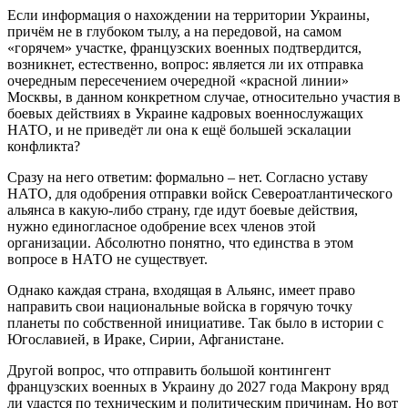
Если информация о нахождении на территории Украины,
причём не в глубоком тылу, а на передовой, на самом
«горячем» участке, французских военных подтвердится,
возникнет, естественно, вопрос: является ли их отправка
очередным пересечением очередной «красной линии»
Москвы, в данном конкретном случае, относительно участия в
боевых действиях в Украине кадровых военнослужащих
НАТО, и не приведёт ли она к ещё большей эскалации
конфликта?
Сразу на него ответим: формально – нет. Согласно уставу
НАТО, для одобрения отправки войск Североатлантического
альянса в какую-либо страну, где идут боевые действия,
нужно единогласное одобрение всех членов этой
организации. Абсолютно понятно, что единства в этом
вопросе в НАТО не существует.
Однако каждая страна, входящая в Альянс, имеет право
направить свои национальные войска в горячую точку
планеты по собственной инициативе. Так было в истории с
Югославией, в Ираке, Сирии, Афганистане.
Другой вопрос, что отправить большой контингент
французских военных в Украину до 2027 года Макрону вряд
ли удастся по техническим и политическим причинам. Но вот