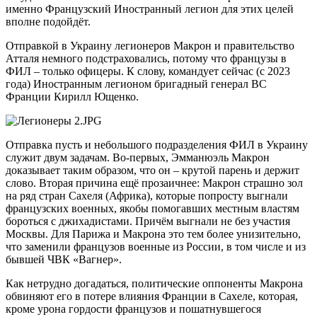
именно Французский Иностранный легион для этих целей
вполне подойдёт.
Отправкой в Украину легионеров Макрон и правительство
Атталя немного подстраховались, потому что французы в
ФИЛ – только офицеры. К слову, командует сейчас (с 2023
года) Иностранным легионом бригадный генерал ВС
Франции Кирилл Ющенко.
Отправка пусть и небольшого подразделения ФИЛ в Украину
служит двум задачам. Во-первых, Эмманюэль Макрон
доказывает таким образом, что он – крутой парень и держит
слово. Вторая причина ещё прозаичнее: Макрон страшно зол
на ряд стран Сахеля (Африка), которые попросту выгнали
французских военных, якобы помогавших местным властям
бороться с джихадистами. Причём выгнали не без участия
Москвы. Для Парижа и Макрона это тем более унизительно,
что заменили французов военные из России, в том числе и из
бывшей ЧВК «Вагнер».
Как нетрудно догадаться, политические оппоненты Макрона
обвиняют его в потере влияния Франции в Сахеле, которая,
кроме урона гордости французов и пошатнувшегося