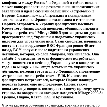
конфликта между Россией и Украиной и сейчас вполне
может конкурировать по резкости внешнеполитических
заявлений и идей с самыми большими «ястребами» в
Европе. Самым, пожалуй, громким и скандальным
заявлением главы Франции стали слова о готовности
Парижа отправить в Украину французских военных.
Кроме того, французский президент объявил о передаче
Киеву истребителей Mirage 2000-5 для защиты воздушного
пространства над Украиной и подготовке украинских
пилотов для управления ими. Сами самолёты, начавшие
поступать на вооружение ВВС Франции ровно 40 лет
назад, ВСУ получат после подготовки украинских
лётчиков, которая, со слов Макрона, уже началась. Она
займёт 5–6 месяцев, то есть французские истребители
могут появиться в небе над Украиной уже в конце этого
года. На Mirage 2000-5 будет летать часть украинских
лётчиков, которая готовится во Франции к управлению
американскими истребителями F-16. Количество
французских истребителей, которые Париж планирует
передать Киеву, ещё не определено. Париж также
попытается уговорить последовать своему примеру другие
страны, на вооружении которых находятся Mirage 2000-5:
Грецию, Индию, Катар, ОАЭ и Бразилию.
Что же касается обучения украинских военных на земле, то