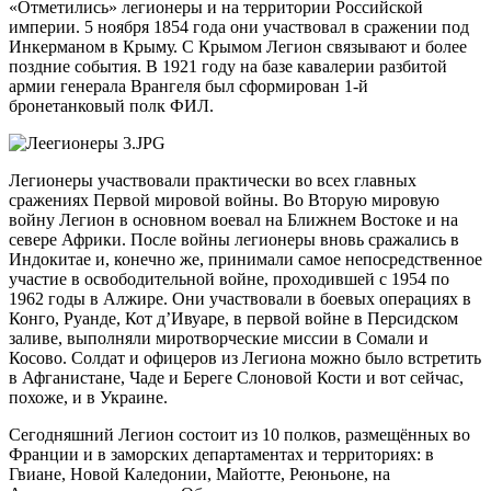
«Отметились» легионеры и на территории Российской
империи. 5 ноября 1854 года они участвовал в сражении под
Инкерманом в Крыму. С Крымом Легион связывают и более
поздние события. В 1921 году на базе кавалерии разбитой
армии генерала Врангеля был сформирован 1-й
бронетанковый полк ФИЛ.
Легионеры участвовали практически во всех главных
сражениях Первой мировой войны. Во Вторую мировую
войну Легион в основном воевал на Ближнем Востоке и на
севере Африки. После войны легионеры вновь сражались в
Индокитае и, конечно же, принимали самое непосредственное
участие в освободительной войне, проходившей с 1954 по
1962 годы в Алжире. Они участвовали в боевых операциях в
Конго, Руанде, Кот д’Ивуаре, в первой войне в Персидском
заливе, выполняли миротворческие миссии в Сомали и
Косово. Солдат и офицеров из Легиона можно было встретить
в Афганистане, Чаде и Береге Слоновой Кости и вот сейчас,
похоже, и в Украине.
Сегодняшний Легион состоит из 10 полков, размещённых во
Франции и в заморских департаментах и территориях: в
Гвиане, Новой Каледонии, Майотте, Реюньоне, на