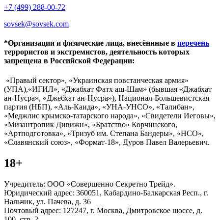
+7 (499) 288-00-72
sovsek@sovsek.com
*Организации и физические лица, внесённные в
перечень
террористов и экстремистов, деятельность которых
запрещена в Российской Федерации:
«Правый сектор», «Украинская повстанческая армия»
(УПА),«ИГИЛ», «Джабхат Фатх аш-Шам» (бывшая «Джабхат
ан-Нусра», «Джебхат ан-Нусра»), Национал-Большевистская
партия (НБП), «Аль-Каида», «УНА-УНСО», «Талибан»,
«Меджлис крымско-татарского народа», «Свидетели Иеговы»,
«Мизантропик Дивижн», «Братство» Корчинского,
«Артподготовка», «Тризуб им. Степана Бандеры», «НСО»,
«Славянский союз», «Формат-18», Дуров Павел Валерьевич.
18+
Учредитель: ООО «Совершенно Секретно Трейд».
Юридический адрес: 360051, Кабардино-Балкарская Респ., г.
Нальчик, ул. Пачева, д. 36
Почтовый адрес: 127247, г. Москва, Дмитровское шоссе, д.
100, стр. 2