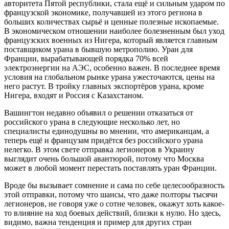
авторитета Пятой республики, стала ещё и сильным ударом по
французской экономике, получавшей из этого региона в
больших количествах сырьё и ценные полезные ископаемые.
В экономическом отношении наиболее болезненным был уход
французских военных из Нигера, который является главным
поставщиком урана в бывшую метрополию. Уран для
Франции, вырабатывающей порядка 70% всей
электроэнергии на АЭС, особенно важен. В последнее время
условия на глобальном рынке урана ужесточаются, цены на
него растут. В тройку главных экспортёров урана, кроме
Нигера, входят и Россия с Казахстаном.
Вашингтон недавно объявил о решении отказаться от
российского урана в следующие несколько лет, но
специалисты единодушны во мнении, что американцам, а
теперь ещё и французам придётся без российского урана
нелегко. В этом свете отправка легионеров в Украину
выглядит очень большой авантюрой, потому что Москва
может в любой момент перестать поставлять уран Франции.
Вроде бы вызывает сомнение и сама по себе целесообразность
этой отправки, потому что шансы, что даже полторы тысячи
легионеров, не говоря уже о сотне человек, окажут хоть какое-
то влияние на ход боевых действий, близки к нулю. Но здесь,
видимо, важна тенденция и пример для других стран