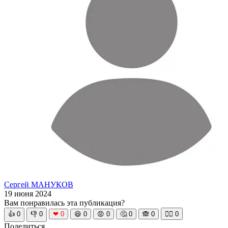
Сергей МАНУКОВ
19 июня 2024
Вам понравилась эта публикация?
👍
0
👎
0
❤
0
😆
0
😡
0
🤔
0
🙈
0
🧘‍♀️
0
Поделиться