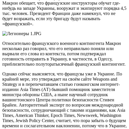
Макрон обещает, что французские инструкторы обучат где-
нибудь на западе Украины, вооружат и экипируют порядка 4,5
тыс. человек. Президент Франции даже намекнул, что не
будет возражать, если эту бригаду будут называть
«французской».
Относительно французского военного контингента Макрон
несколько раз говорил, что его неправильно поняли или
вырвали его слова из контекста, потом подтверждал
готовность отправить в Украину, в частности, в Одессу,
приблизительно полуторатысячный французский контингент.
Однако сейчас выясняется, что французы уже в Украине. По
крайней мере, это утверждает на своём сайте Weapons and
Strategy и в перепечатавшем статью гонконгском интернет-
издании Asia Times (АТ) бывший помощник заместителя
министра обороны США, а ныне научный сотрудник
вашингтонского Центра политики безопасности Стивен
Брайен. Авторитетный эксперт по вопросам международной
безопасности, сотрудничающий с такими изданиями, как Asia
Times, American Thinker, Epoch Times, Newsweek, Washington
Times, Jewish Policy Center, считает, что пора забыть о будущем
времени и сослагательном наклонении, потому что в Украине,