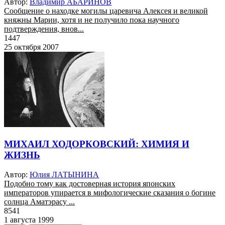
Автор:
Владимир АБАРИНОВ
Сообщение о находке могилы царевича Алексея и великой
княжны Марии, хотя и не получило пока научного
подтверждения, внов...
1447
25 октября 2007
МИХАИЛ ХОДОРКОВСКИЙ: ХИМИЯ И
ЖИЗНЬ
Автор:
Юлия ЛАТЫНИНА
Подобно тому как достоверная история японских
императоров упирается в мифологические сказания о богине
солнца Аматэрасу ...
8541
1 августа 1999