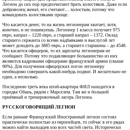
Легион до сих пор предпочитают брать холостяков. Даже если
доброволец женат, его считают… холостым, потому что
командовать холостяками проще.
Что касается денег, то на жизнь легионерам хватает, хотя,
конечно, и не пошикуешь. Легионер 1 класса получает 975
евро, капрал – 1220 евро, а старший капрал – 1372. Оклад
старшего сержанта со всеми надбавками и выслугой лет
может доходить до 3885 евро, а старшего старшины – до 4548.
Что касается офицеров, то их зарплаты легионерам не
сообщают. Потому что подавляющее большинство из них
являются кадровыми офицерами французской армии (свыше
90%). Для получения офицерских погон легионеру
необходимо совершить какой-нибудь подвиг. И желательно не
один, а несколько.
Последнюю треть века штаб-квартира ФИЛ находится в
городке Обань, рядом с Марселем. Там же и большой
приёмный и тренировочный лагерь Легиона.
РУССКОГОВОРЯЩИЙ ЛЕГИОН
Если раньше Французский Иностранный легион состоял
практически полностью из европейцев, то сейчас в его рядах
можно найти выходцев изо всех частей света. Исторически