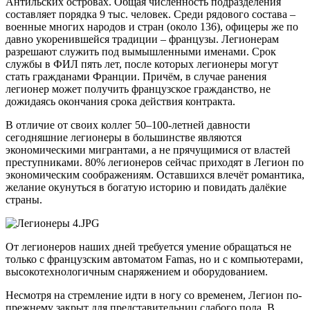
Антильских островах. Общая численность подразделения
составляет порядка 9 тыс. человек. Среди рядового состава –
военные многих народов и стран (около 136), офицеры же по
давно укоренившейся традиции – французы. Легионерам
разрешают служить под вымышленными именами. Срок
службы в ФИЛ пять лет, после которых легионеры могут
стать гражданами Франции. Причём, в случае ранения
легионер может получить французское гражданство, не
дожидаясь окончания срока действия контракта.
В отличие от своих коллег 50–100-летней давности
сегодняшние легионеры в большинстве являются
экономическими мигрантами, а не прячущимися от властей
преступниками. 80% легионеров сейчас приходят в Легион по
экономическим соображениям. Оставшихся влечёт романтика,
желание окунуться в богатую историю и повидать далёкие
страны.
От легионеров наших дней требуется умение обращаться не
только с французским автоматом Famas, но и с компьютерами,
высокотехнологичным снаряжением и оборудованием.
Несмотря на стремление идти в ногу со временем, Легион по-
прежнему закрыт для представительниц слабого пола. В