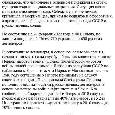
сложилось, что легионеры в основном приезжали из стран,
где происходили социальные потрясения. Ситуация начала
меняться в последние годы. Сейчас в Легионе немало
британцев и американцев, причём не бедняков и безработных,
а представителей среднего класса; а после распада СССР и
русскоязычных солдат.
По состоянию на 24 февраля 2022 года в ФИЛ было, по
данным лондонской Times, 710 украинцев и 450 русских
легионеров.
Русскоязычные легионеры, в основном белые эмигранты,
начали записываться на службу в больших количествах после
Первой мировой войны. Однако после Второй мировой
войны подобного наплыва в Легион из республик СССР не
наблюдалось. Дело в том, что Париж и Москва подписали в
1946 году соглашение о запрете принимать на службу
советских граждан. После распада Союза ряды Легиона
пополнили десятки и сотни русскоязычных легионеров, в
основном ветераны войн в Афганистане и Чечне. Как
сообщило швейцарское издание Le Temps, в 2018 году на
русском языке разговаривали до 40% легионеров, а во 2-м
Иностранном парашютно-десантном полку в 2010 году – до
70% личного состава.