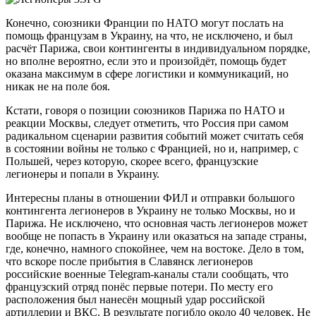
Конечно, союзники Франции по НАТО могут послать на
помощь французам в Украину, на что, не исключено, и был
расчёт Парижа, свои контингенты в индивидуальном порядке,
но вполне вероятно, если это и произойдёт, помощь будет
оказана максимум в сфере логистики и коммуникаций, но
никак не на поле боя.
Кстати, говоря о позиции союзников Парижа по НАТО и
реакции Москвы, следует отметить, что Россия при самом
радикальном сценарии развития событий может считать себя
в состоянии войны не только с Францией, но и, например, с
Польшей, через которую, скорее всего, французские
легионеры и попали в Украину.
Интересны планы в отношении ФИЛ и отправки большого
контингента легионеров в Украину не только Москвы, но и
Парижа. Не исключено, что основная часть легионеров может
вообще не попасть в Украину или оказаться на западе страны,
где, конечно, намного спокойнее, чем на востоке. Дело в том,
что вскоре после прибытия в Славянск легионеров
российские военные Telegram-каналы стали сообщать, что
французский отряд понёс первые потери. По месту его
расположения был нанесён мощный удар российской
артиллерии и ВКС. В результате погибло около 40 человек. Не