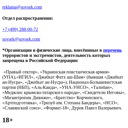
reklama@sovsek.com
Отдел распространения:
+7 (499) 288-00-72
sovsek@sovsek.com
*Организации и физические лица, внесённные в
перечень
террористов и экстремистов, деятельность которых
запрещена в Российской Федерации:
«Правый сектор», «Украинская повстанческая армия»
(УПА),«ИГИЛ», «Джабхат Фатх аш-Шам» (бывшая «Джабхат
ан-Нусра», «Джебхат ан-Нусра»), Национал-Большевистская
партия (НБП), «Аль-Каида», «УНА-УНСО», «Талибан»,
«Меджлис крымско-татарского народа», «Свидетели Иеговы»,
«Мизантропик Дивижн», «Братство» Корчинского,
«Артподготовка», «Тризуб им. Степана Бандеры», «НСО»,
«Славянский союз», «Формат-18», Дуров Павел Валерьевич.
18+