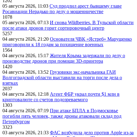
1202
05 августа 2026, 11:03
Суд продлил арест бывшему главе
Росавиации Нерадько по делу о мошенничестве
1078
05 августа 2026, 07:13
И снова Wildberries. В Тульской области
после атаки дронов горит сортировочный центр
5257
04 августа 2026, 21:20
Основателя ЧВК «Ястреб» Марущенко
приговорили к 18 годам за похищение военных
1564
04 августа 2026, 15:17
Жителя Крыма задержали по делу о
производстве дронов при помощи 3D‑принтера
1420
04 августа 2026, 13:52
Грузовики экс-начальника ГАИ
Волгоградской области выставили на торги после дела о
взятках
2037
04 августа 2026, 12:18
Агент ФБР украл почти $1 млн в
криптовалюте со счетов подозреваемого
1303
04 августа 2026, 07:19
При атаке БПЛА в Подмосковье
погибли пять человек, также дроны атаковали склад под
Петербургом
3323
03 августа 2026, 21:33
ФАС возбудила дело против Apple из-за