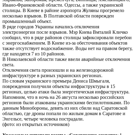
Ивано-Франковской области. Одессы, а также украинской
столицы. В Киеве в районе аэропорта Жуляны прогремело
несколько взрывов. В Полтавской области поврежден
промышленный объект.
В ряде городов Украины начались отключения
электроэнергии после взрывов. Мэр Киева Вмталий Кличко
сообщил, что в ряде районов столицы зафиксировали перебои
с энергоснабжением. В Киеве из-за обесточивания объектов
также отсутствует водоснабжение. Воды нет на правом берегу,
где находятся 7 из 10 районов.
В Николаевской области также ввели аварийные отключения
света.
Отключения света произошли и на железнодорожной
инфраструктуре в разных украинских регионах.
По словам украинского премьера Дениса Шмыгаля,
повреждения получили объекты инфраструктуры в 15
регионах, целью атаки была энергетическая инфраструктура.
Напомним, что в ночь на 26 августа несколько российских
регионов были атакованы украинскими беспилотниками. По
данным Минобороны, девять из них сбили над Саратовской
областью, где дроны попали по жилым домам в Саратове и
Энгельсе, четыре человека пострадали.
(фото: из открытых источников)