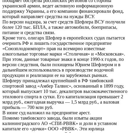
поощряет обстрелы российских регионов со стороны
украинской армии, ведет активную информационную
поддержку Украины, а его компании финансировали фонд,
который направляет средства на нужды ВСУ.
По версии надзора, за счет средств Шефлера ВСУ получили
более 120 тыс. БПЛА, а также автомобили, боеприпасы,
питание и средства связи.
Кроме того, олигарх Шефлер в европейских судах пытается
очернить РФ и лишить государственное предприятие
«Союзплодоимпорт» прав на всемирно известные
алкогольные торговые марки «Столичная» и «Московская».
При этом, данные товарные знаки в конце 1990-х годов, по
версии следствия, были похищены Юрием Шефлером и в
дальнейшем использовались в производстве водочной
продукции и реализации ее на зарубежных рынках.
Шефлеру принадлежал крупнейший в РФ тамбовский
спиртовой завод «Амбер Талвис», основанный в 1899 году,
который выпускает 10 тыс. декалитров высококачественного
этилового спирта в сутки. Его капитализация превышает 2
млрд руб., ежегодная выручка — 1,5 млрд руб., а валовая
прибыль — 700 млн руб.
В июне суд наложил на предприятие арест.
Помимо тамбовского завода, были изъяты акции
калининградского АО «СПИ-РВВК» и доли в уставном
капитале его «дочки» ООО «РВВК». Эти юрлица