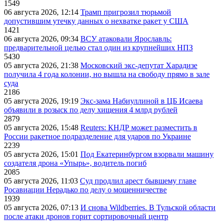
1549
06 августа 2026, 12:14
Трамп пригрозил тюрьмой
допустившим утечку данных о нехватке ракет у США
1421
06 августа 2026, 09:34
ВСУ атаковали Ярославль:
предварительной целью стал один из крупнейших НПЗ
5430
05 августа 2026, 21:38
Московский экс-депутат Харадизе
получила 4 года колонии, но вышла на свободу прямо в зале
суда
2186
05 августа 2026, 19:19
Экс-зама Набиуллиной в ЦБ Исаева
объявили в розыск по делу хищения 4 млрд рублей
2879
05 августа 2026, 15:48
Reuters: КНДР может разместить в
России ракетное подразделение для ударов по Украине
2239
05 августа 2026, 15:01
Под Екатеринбургом взорвали машину
создателя дрона «Упырь», водитель погиб
2085
05 августа 2026, 11:03
Суд продлил арест бывшему главе
Росавиации Нерадько по делу о мошенничестве
1939
05 августа 2026, 07:13
И снова Wildberries. В Тульской области
после атаки дронов горит сортировочный центр