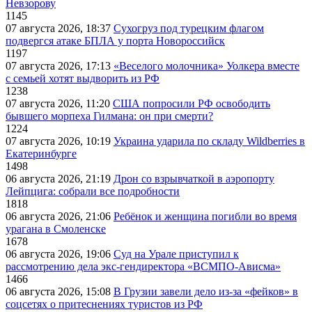
Невзорову
1145
07 августа 2026, 18:37
Сухогруз под турецким флагом
подвергся атаке БПЛА у порта Новороссийск
1197
07 августа 2026, 17:13
«Веселого молочника» Уолкера вместе
с семьей хотят выдворить из РФ
1238
07 августа 2026, 11:20
США попросили РФ освободить
бывшего морпеха Гилмана: он при смерти?
1224
07 августа 2026, 10:19
Украина ударила по складу Wildberries в
Екатеринбурге
1498
06 августа 2026, 21:19
Дрон со взрывчаткой в аэропорту
Лейпцига: собрали все подробности
1818
06 августа 2026, 21:06
Ребёнок и женщина погибли во время
урагана в Смоленске
1678
06 августа 2026, 19:06
Суд на Урале приступил к
рассмотрению дела экс-гендиректора «ВСМПО-Ависма»
1466
06 августа 2026, 15:08
В Грузии завели дело из-за «фейков» в
соцсетях о притеснениях туристов из РФ