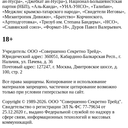
ан-Нусра», «Джебхат ан-Нусра»), Национал-Большевистская
партия (НБП), «Аль-Каида», «УНА-УНСО», «Талибан»,
«Меджлис крымско-татарского народа», «Свидетели Иеговы»,
«Мизантропик Дивижн», «Братство» Корчинского,
«Артподготовка», «Тризуб им. Степана Бандеры», «НСО»,
«Славянский союз», «Формат-18», Дуров Павел Валерьевич.
18+
Учредитель: ООО «Совершенно Секретно Трейд».
Юридический адрес: 360051, Кабардино-Балкарская Респ., г.
Нальчик, ул. Пачева, д. 36
Почтовый адрес: 127247, г. Москва, Дмитровское шоссе, д.
100, стр. 2
Все права защищены. Копирование и использование
материалов запрещено, частичное цитирование возможно
только при условии гиперссылки на сайт.
Copyright © 1989-2026. ООО "Совершенно Секретно Трейд".
Свидетельство о регистрации ЭЛ № ФС 77-79634 от
25.12.2020 г., выдано Федеральной службой по надзору в
сфере связи, информационных технологий и массовых
коммуникаций.