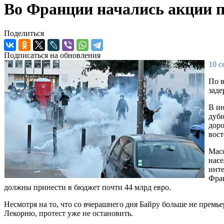
Во Франции начались акции п
Поделиться
Подписаться на обновления
10 с
По в
зад
В ин
дуби
доро
вост
Масс
насе
инте
Фран
должны принести в бюджет почти 44 млрд евро.
Несмотря на то, что со вчерашнего дня Байру больше не премь
Лекорню, протест уже не остановить.