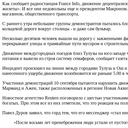
Как сообщает радиостанция France Info, движение децентрализ
жилеты». И все они недовольны еще и президентом Макроном. 
магазинов, общественного транспорта.
С раннего утра небольшие группы демонстрантов пытались бло
кольцевой дороге вокруг столицы - и даже сам бульвар.
Несколько десятков человек вышли на дорогу с зажженными 
перекрывают улицы и трамвайные пути мусором и строительн
Движение междугородных поездов близ Тулузы на юго-западе Ф
питания и вывели из строя систему семафоров, сообщает газета
Инцидент произошел на линии между городами Тулуза и Ош и з
нанесенного ущерба движение возобновится не раньше 5.00 в че
Участники демонстраций 10 сентября пытаются нарушить дви
Марманд и Ажен, также расположенных в регионе Новая Аквита
Новостное агентство Reuters поговорило с шестью участникам
богатых. При этом все из них отметили, что это реакция на по
Павел Дуров заявил, что горд тем, что его мессенджер «стал
«После восьми лет пренебрежения люди устали от пустог