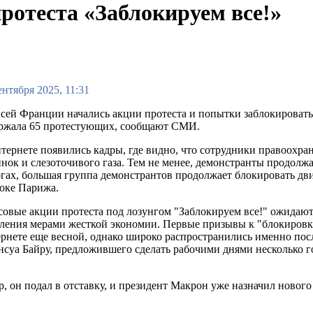
ротеста «Заблокируем все!»
ентября 2025, 11:31
сей Франции начались акции протеста и попытки заблокироват
ержала 65 протестующих, сообщают СМИ.
тернете появились кадры, где видно, что сотрудники правоохр
нок и слезоточивого газа. Тем не менее, демонстранты продол
гах, большая группа демонстрантов продолжает блокировать дв
оке Парижа.
овые акции протеста под лозунгом "Заблокируем все!" ожидают
ления мерами жесткой экономии. Первые призывы к "блокировк
рнете еще весной, однако широко распространились именно пос
суа Байру, предложившего сделать рабочими днями несколько г
ер, он подал в отставку, и президент Макрон уже назначил ново