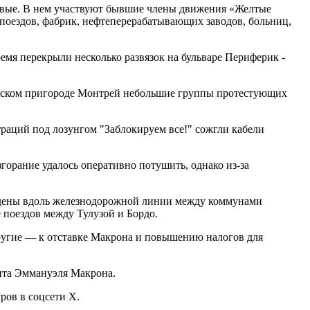
правые. В нем участвуют бывшие члены движения «Желтые
 поездов, фабрик, нефтеперерабатывающих заводов, больниц,
мя перекрыли несколько развязок на бульваре Периферик -
ижском пригороде Монтрей небольшие группы протестующих
раций под лозунгом "Заблокируем все!" сожгли кабели
орание удалось оперативно потушить, однако из-за
еждены вдоль железнодорожной линии между коммунами
 поездов между Тулузой и Бордо.
другие — к отставке Макрона и повышению налогов для
ента Эммануэля Макрона.
ров в соцсети Х.