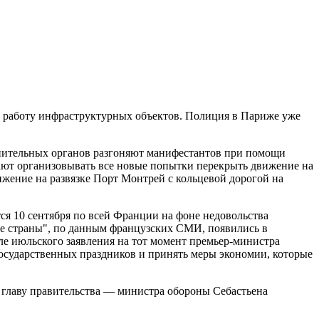
ь работу инфраструктурных объектов. Полиция в Париже уже
анительных органов разгоняют манифестантов при помощи
жают организовывать все новые попытки перекрыть движение на
ижение на развязке Порт Монтрей с кольцевой дорогой на
ся 10 сентября по всей Франции на фоне недовольства
е страны", по данным французских СМИ, появились в
ле июльского заявления на тот момент премьер-министра
осударственных праздников и принять меры экономии, которые
го главу правительства — министра обороны Себастьена