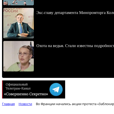
Экс-главу департамента Минпромторга Кол
Охота на ведьм. Стали известны подробнос
Главная
Новости
Во Франции начались акции протеста «Заблокир