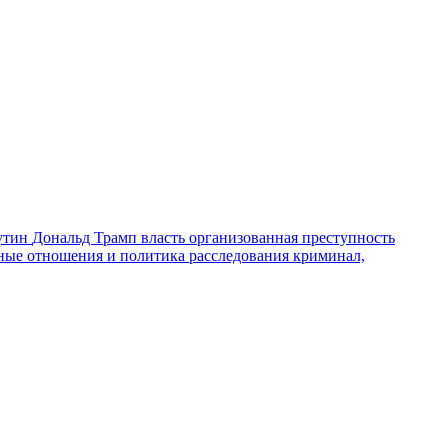
утин
Дональд Трамп
власть
организованная преступность
ные отношения и политика
расследования
криминал,