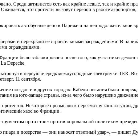
овано. Среди активистов есть как крайне левые, так и крайне 
Ожидается, что протесты вызовут перебои в работе аэропортов,
кировать автобусные депо в Париже и на непродолжительное вре
файерами и перекрыли ее строительными заграждениями. В пар
ыми ограждениями.
ранции было заблокировано после того, как участники демонст
 La Depeche.
атронул в первую очередь междугородные электрички TER. Возг
тверг, 11 сентября.
жение поездов и в других городах. Кабели питания были повр
ния на юго-западе страны, из-за чего было нарушено движение
и протестов. Некоторые призывали к пересмотру конституции, 
литический хаос во Франции.
 инструментом протестов» против «провальной политики» презид
о пиара и позерства — они наносят ответный удар», — пишет Ду