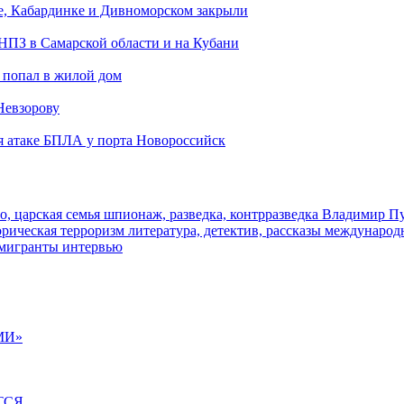
е, Кабардинке и Дивноморском закрыли
 НПЗ в Самарской области и на Кубани
 попал в жилой дом
Невзорову
я атаке БПЛА у порта Новороссийск
о, царская семья
шпионаж, разведка, контрразведка
Владимир П
торическая
терроризм
литература, детектив, рассказы
международ
 мигранты
интервью
МИ»
ТСЯ