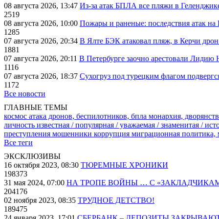
08 августа 2026, 13:47
Из-за атак БПЛА все пляжи в Геленджик
2519
08 августа 2026, 10:00
Пожары и раненые: последствия атак на
1285
07 августа 2026, 20:34
В Ялте БЭК атаковал пляж, в Керчи дрон
1881
07 августа 2026, 20:11
В Петербурге заочно арестовали Лидию 
1116
07 августа 2026, 18:37
Сухогруз под турецким флагом подвергс
1172
Все новости
ГЛАВНЫЕ ТЕМЫ
космос
атака дронов, беспилотников, бпла
монархия, дворянств
личность известная / популярная / уважаемая / знаменитая / ис
преступления
мошенники
коррупция
миграционная политика,
Все теги
ЭКСКЛЮЗИВЫ
16 октября 2023, 08:30
ТЮРЕМНЫЕ ХРОНИКИ
198373
31 мая 2024, 07:00
НА ТРОПЕ ВОЙНЫ … С «ЗАКЛАДЧИКА
204176
02 ноября 2023, 08:35
ТРУДНОЕ ДЕТСТВО!
189475
24 января 2023, 17:01
СБЕРБАНК – ДЕПОЗИТЫ ЗАКРЫВАЮ