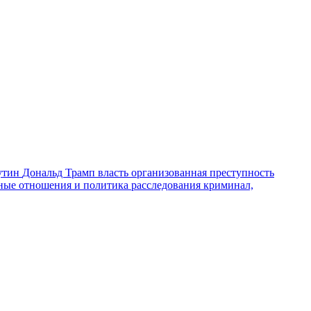
утин
Дональд Трамп
власть
организованная преступность
ные отношения и политика
расследования
криминал,