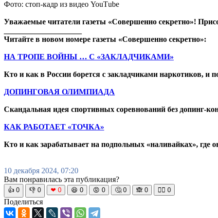
Фото: стоп-кадр из видео YouТube
Уважаемые читатели газеты «Совершенно секретно»! Прис
____________________
Читайте в новом номере газеты «Совершенно секретно»:
НА ТРОПЕ ВОЙНЫ … С «ЗАКЛАДЧИКАМИ»
Кто и как в России борется с закладчиками наркотиков, и
ДОПИНГОВАЯ ОЛИМПИАДА
Скандальная идея спортивных соревнований без допинг-кон
КАК РАБОТАЕТ «ТОЧКА»
Кто и как зарабатывает на подпольных «наливайках», где о
10 декабря 2024, 07:20
Вам понравилась эта публикация?
👍
0
👎
0
❤
0
😆
0
😡
0
🤔
0
🙈
0
🧘‍♀️
0
Поделиться