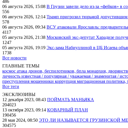
486
06 августа 2026, 15:08
В Грузии завели дело из-за «фейков» в с
556
06 августа 2026, 12:14
Трамп пригрозил тюрьмой допустившим 
578
06 августа 2026, 09:34
ВСУ атаковали Ярославль: предварител
4117
05 августа 2026, 21:38
Московский экс-депутат Харадизе получи
1247
05 августа 2026, 19:19
Экс-зама Набиуллиной в ЦБ Исаева объя
1738
Все новости
ГЛАВНЫЕ ТЕМЫ
космос
атака дронов, беспилотников, бпла
монархия, дворянств
личность известная / популярная / уважаемая / знаменитая / ис
преступления
мошенники
коррупция
миграционная политика,
Все теги
ЭКСКЛЮЗИВЫ
12 декабря 2023, 08:43
ПОЙМАТЬ МАНЬЯКА
204023
13 октября 2023, 09:14
КОВАРНЫЙ ПЛАН
190456
28 мая 2024, 08:50
ЭТО ЛИ НАЗЫВАЕТСЯ ГРУЗИНСКОЙ М
304575