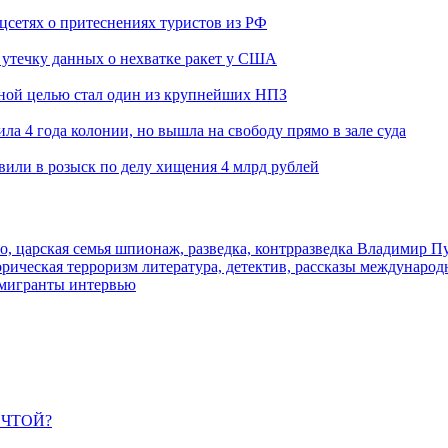
оцсетях о притеснениях туристов из РФ
утечку данных о нехватке ракет у США
ьной целью стал один из крупнейших НПЗ
ла 4 года колонии, но вышла на свободу прямо в зале суда
вили в розыск по делу хищения 4 млрд рублей
о, царская семья
шпионаж, разведка, контрразведка
Владимир П
торическая
терроризм
литература, детектив, рассказы
международ
 мигранты
интервью
ЕЧТОЙ?