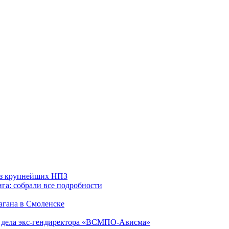
 из крупнейших НПЗ
га: собрали все подробности
агана в Смоленске
ю дела экс-гендиректора «ВСМПО-Ависма»