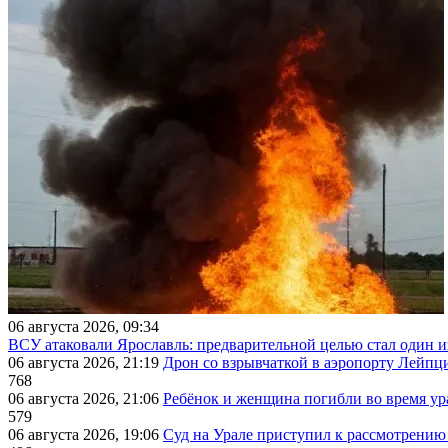
06 августа 2026, 09:34
ВСУ атаковали Ярославль: предварительной целью стал один
06 августа 2026, 21:19
Дрон со взрывчаткой в аэропорту Лейпци
768
06 августа 2026, 21:06
Ребёнок и женщина погибли во время ур
579
06 августа 2026, 19:06
Суд на Урале приступил к рассмотрени