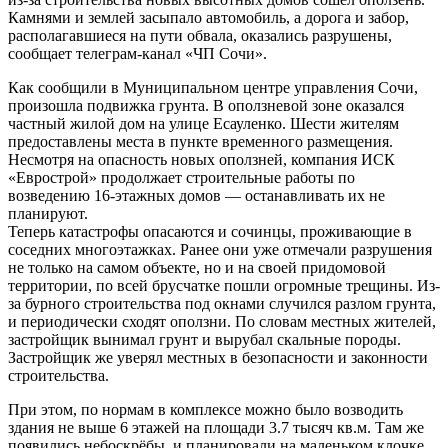
Камнями и землей засыпало автомобиль, а дорога и забор,
располагавшиеся на пути обвала, оказались разрушены,
сообщает телеграм-канал «ЧП Сочи».
Как сообщили в Муниципальном центре управления Сочи,
произошла подвижка грунта. В оползневой зоне оказался
частный жилой дом на улице Есауленко. Шести жителям
предоставлены места в пункте временного размещения.
Несмотря на опасность новых оползней, компания ИСК
«Еврострой» продолжает строительные работы по
возведению 16-этажных домов — останавливать их не
планируют.
Теперь катастрофы опасаются и сочинцы, проживающие в
соседних многоэтажках. Ранее они уже отмечали разрушения
не только на самом объекте, но и на своей придомовой
территории, по всей брусчатке пошли огромные трещины. Из-
за бурного строительства под окнами случился разлом грунта,
и периодически сходят оползни. По словам местных жителей,
застройщик вынимал грунт и вырубал скальные породы.
Застройщик же уверял местных в безопасности и законности
строительства.
При этом, по нормам в комплексе можно было возводить
здания не выше 6 этажей на площади 3.7 тысяч кв.м. Там же
появились небоскрëбы, и планировали на маленьком клочке