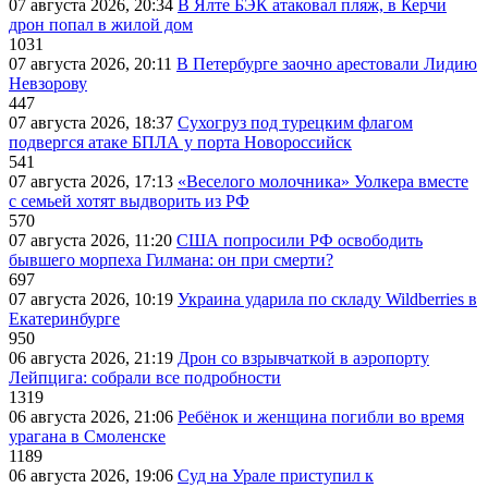
07 августа 2026, 20:34
В Ялте БЭК атаковал пляж, в Керчи
дрон попал в жилой дом
1031
07 августа 2026, 20:11
В Петербурге заочно арестовали Лидию
Невзорову
447
07 августа 2026, 18:37
Сухогруз под турецким флагом
подвергся атаке БПЛА у порта Новороссийск
541
07 августа 2026, 17:13
«Веселого молочника» Уолкера вместе
с семьей хотят выдворить из РФ
570
07 августа 2026, 11:20
США попросили РФ освободить
бывшего морпеха Гилмана: он при смерти?
697
07 августа 2026, 10:19
Украина ударила по складу Wildberries в
Екатеринбурге
950
06 августа 2026, 21:19
Дрон со взрывчаткой в аэропорту
Лейпцига: собрали все подробности
1319
06 августа 2026, 21:06
Ребёнок и женщина погибли во время
урагана в Смоленске
1189
06 августа 2026, 19:06
Суд на Урале приступил к