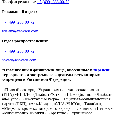
Телефон редакции:
+7 (499) 288-00-72
Рекламный отдел:
+7 (499) 288-00-72
reklama@sovsek.com
Отдел распространения:
+7 (499) 288-00-72
sovsek@sovsek.com
*Организации и физические лица, внесённные в
перечень
террористов и экстремистов, деятельность которых
запрещена в Российской Федерации:
«Правый сектор», «Украинская повстанческая армия»
(УПА),«ИГИЛ», «Джабхат Фатх аш-Шам» (бывшая «Джабхат
ан-Нусра», «Джебхат ан-Нусра»), Национал-Большевистская
партия (НБП), «Аль-Каида», «УНА-УНСО», «Талибан»,
«Меджлис крымско-татарского народа», «Свидетели Иеговы»,
«Мизантропик Дивижн», «Братство» Корчинского,