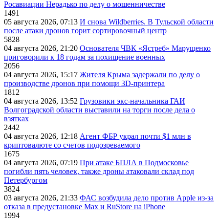
Росавиации Нерадько по делу о мошенничестве
1491
05 августа 2026, 07:13
И снова Wildberries. В Тульской области
после атаки дронов горит сортировочный центр
5828
04 августа 2026, 21:20
Основателя ЧВК «Ястреб» Марущенко
приговорили к 18 годам за похищение военных
2056
04 августа 2026, 15:17
Жителя Крыма задержали по делу о
производстве дронов при помощи 3D‑принтера
1812
04 августа 2026, 13:52
Грузовики экс-начальника ГАИ
Волгоградской области выставили на торги после дела о
взятках
2442
04 августа 2026, 12:18
Агент ФБР украл почти $1 млн в
криптовалюте со счетов подозреваемого
1675
04 августа 2026, 07:19
При атаке БПЛА в Подмосковье
погибли пять человек, также дроны атаковали склад под
Петербургом
3824
03 августа 2026, 21:33
ФАС возбудила дело против Apple из-за
отказа в предустановке Max и RuStore на iPhone
1994