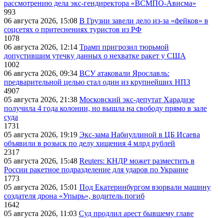
рассмотрению дела экс-гендиректора «ВСМПО-Ависма»
993
06 августа 2026, 15:08
В Грузии завели дело из-за «фейков» в
соцсетях о притеснениях туристов из РФ
1078
06 августа 2026, 12:14
Трамп пригрозил тюрьмой
допустившим утечку данных о нехватке ракет у США
1002
06 августа 2026, 09:34
ВСУ атаковали Ярославль:
предварительной целью стал один из крупнейших НПЗ
4907
05 августа 2026, 21:38
Московский экс-депутат Харадизе
получила 4 года колонии, но вышла на свободу прямо в зале
суда
1731
05 августа 2026, 19:19
Экс-зама Набиуллиной в ЦБ Исаева
объявили в розыск по делу хищения 4 млрд рублей
2317
05 августа 2026, 15:48
Reuters: КНДР может разместить в
России ракетное подразделение для ударов по Украине
1773
05 августа 2026, 15:01
Под Екатеринбургом взорвали машину
создателя дрона «Упырь», водитель погиб
1642
05 августа 2026, 11:03
Суд продлил арест бывшему главе