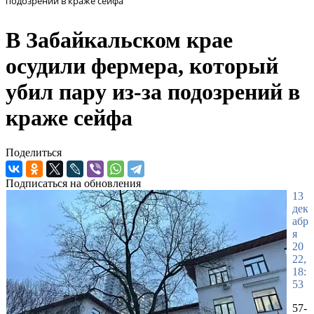
подозрений в краже сейфа
В Забайкальском крае
осудили фермера, который
убил пару из-за подозрений в
краже сейфа
Поделиться
Подписаться на обновления
13
дек
абр
я
20
22,
18:
53
57-