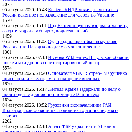
2075
05 августа 2026, 15:48
Reuters: КНДР может разместить в
России ракетное подразделение для ударов по Украине
1570
05 августа 2026, 15:01
Под Екатеринбургом взорвали машину
создателя дрона «Упырь», водитель погиб
1459
05 августа 2026, 11:03
Суд продлил арест бывшему главе
Росавиации Нерадько по делу о мошенничестве
1301
05 августа 2026, 07:13
И снова Wildberries. В Тульской области
после атаки дронов горит сортировочный центр
5574
04 августа 2026, 21:20
Основателя ЧВК «Ястреб» Марущенко
приговорили к 18 годам за похищение военных
1830
04 августа 2026, 15:17
Жителя Крыма задержали по делу о
производстве дронов при помощи 3D‑принтера
1634
04 августа 2026, 13:52
Грузовики экс-начальника ГАИ
Волгоградской области выставили на торги после дела о
взятках
2262
04 августа 2026, 12:18
Агент ФБР украл почти $1 млн в
криптовалюте со счетов подозреваемого