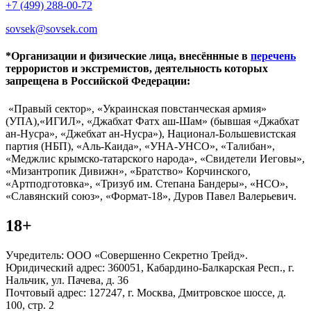
+7 (499) 288-00-72
sovsek@sovsek.com
*Организации и физические лица, внесённные в
перечень
террористов и экстремистов, деятельность которых
запрещена в Российской Федерации:
«Правый сектор», «Украинская повстанческая армия»
(УПА),«ИГИЛ», «Джабхат Фатх аш-Шам» (бывшая «Джабхат
ан-Нусра», «Джебхат ан-Нусра»), Национал-Большевистская
партия (НБП), «Аль-Каида», «УНА-УНСО», «Талибан»,
«Меджлис крымско-татарского народа», «Свидетели Иеговы»,
«Мизантропик Дивижн», «Братство» Корчинского,
«Артподготовка», «Тризуб им. Степана Бандеры», «НСО»,
«Славянский союз», «Формат-18», Дуров Павел Валерьевич.
18+
Учредитель: ООО «Совершенно Секретно Трейд».
Юридический адрес: 360051, Кабардино-Балкарская Респ., г.
Нальчик, ул. Пачева, д. 36
Почтовый адрес: 127247, г. Москва, Дмитровское шоссе, д.
100, стр. 2