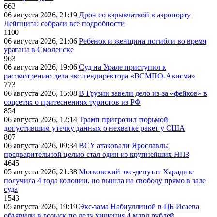
663
06 августа 2026, 21:19
Дрон со взрывчаткой в аэропорту
Лейпцига: собрали все подробности
1100
06 августа 2026, 21:06
Ребёнок и женщина погибли во время
урагана в Смоленске
963
06 августа 2026, 19:06
Суд на Урале приступил к
рассмотрению дела экс-гендиректора «ВСМПО-Ависма»
773
06 августа 2026, 15:08
В Грузии завели дело из-за «фейков» в
соцсетях о притеснениях туристов из РФ
854
06 августа 2026, 12:14
Трамп пригрозил тюрьмой
допустившим утечку данных о нехватке ракет у США
807
06 августа 2026, 09:34
ВСУ атаковали Ярославль:
предварительной целью стал один из крупнейших НПЗ
4645
05 августа 2026, 21:38
Московский экс-депутат Харадизе
получила 4 года колонии, но вышла на свободу прямо в зале
суда
1543
05 августа 2026, 19:19
Экс-зама Набиуллиной в ЦБ Исаева
объявили в розыск по делу хищения 4 млрд рублей