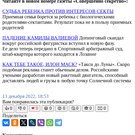
Читайте в новом номере газеты «Совершенно секретно»:
СУДЬБА РЕБЕНКА ПРОТИВ ИНТЕРЕСОВ СЕКТЫ
Приемная семья борется за ребенка с биологическими
родителями-сектантами. Результат пока не в пользу приемных
родителей
ПАДЕНИЕ КАМИЛЫ ВАЛИЕВОЙ
Допинговый скандал
вокруг российской фигуристки вступил в новую фазу.
Ее дело теперь передано в Спортивный арбитражный суд,
штаб-квартира которого находится в Лозанне
КАК ТЕБЕ ТАКОЕ, ИЛОН МАСК?
«Такси до Луны». Скоро
подобная реклама станет обычным делом. Российскими
учеными разработан новый ракетный двигатель, способный
доставлять людей и грузы в любую точку Солнечной системы
13 декабря 2022, 18:53
Вам понравилась эта публикация?
👍
0
👎
0
❤
0
😆
0
😡
0
🤔
0
🙈
0
🧘‍♀️
0
Поделиться