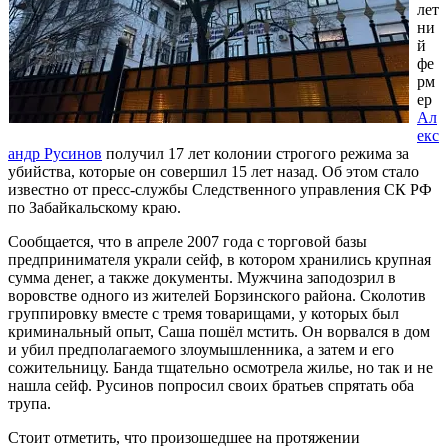
лет
ни
й
фе
рм
ер
Ал
екс
андр Русинов
получил 17 лет колонии строгого режима за
убийства, которые он совершил 15 лет назад. Об этом стало
известно от пресс-службы Следственного управления СК РФ
по Забайкальскому краю.
Сообщается, что в апреле 2007 года с торговой базы
предпринимателя украли сейф, в котором хранились крупная
сумма денег, а также документы. Мужчина заподозрил в
воровстве одного из жителей Борзинского района. Сколотив
группировку вместе с тремя товарищами, у которых был
криминальный опыт, Саша пошёл мстить. Он ворвался в дом
и убил предполагаемого злоумышленника, а затем и его
сожительницу. Банда тщательно осмотрела жилье, но так и не
нашла сейф. Русинов попросил своих братьев спрятать оба
трупа.
Стоит отметить, что произошедшее на протяжении