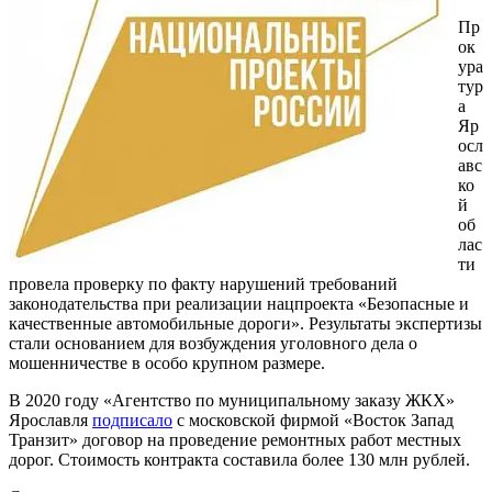
Пр
ок
ура
тур
а
Яр
осл
авс
ко
й
об
лас
ти
провела проверку по факту нарушений требований
законодательства при реализации нацпроекта «Безопасные и
качественные автомобильные дороги». Результаты экспертизы
стали основанием для возбуждения уголовного дела о
мошенничестве в особо крупном размере.
В 2020 году «Агентство по муниципальному заказу ЖКХ»
Ярославля
подписало
с московской фирмой «Восток Запад
Транзит» договор на проведение ремонтных работ местных
дорог. Стоимость контракта составила более 130 млн рублей.