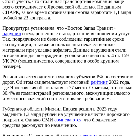
Стоит учесть, что столичная транспортная компания чаще
всего сотрудничает с Ярославской областью. По данным
СПАРК, за все время организация смогла заработать 1,1 млрд
рублей за 23 контракта.
Прокуратура установила, что «Восток Запад Транзит»
нарушил
государственные стандарты при выполнении услуг.
Так, подрядчиком не были соблюдены гарантийные сроки
эксплуатации, а также использованы некачественные
материалы при укладке асфальта. Данные нарушения стали
основанием для возбуждения уголовного дела по ч. 4 ст. 159
УК РФ (мошенничество, совершенное в особо крупном
размере).
Регион является одним из худших субъектов РФ по состоянию
дорог. Об этом свидетельствует итоговый
рейтинг
2022 года,
где Ярославская область заняла 77 место. Отметим, что только
30,4% автомагистралей регионального, межмуниципального
и местного значений соответствовали требованиям.
Губернатор области Михаил Евраев решил в 2023 году
выделить 1,3 млрд рублей на улучшение качества дорожного
покрытия. Однако СМИ
сомневаются
, что бюджетные
средства расходуют по назначению.
В конце мая Следственный комитет
задержал
нескольких