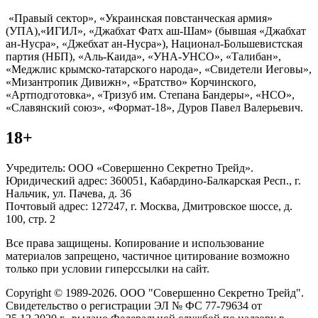
«Правый сектор», «Украинская повстанческая армия»
(УПА),«ИГИЛ», «Джабхат Фатх аш-Шам» (бывшая «Джабхат
ан-Нусра», «Джебхат ан-Нусра»), Национал-Большевистская
партия (НБП), «Аль-Каида», «УНА-УНСО», «Талибан»,
«Меджлис крымско-татарского народа», «Свидетели Иеговы»,
«Мизантропик Дивижн», «Братство» Корчинского,
«Артподготовка», «Тризуб им. Степана Бандеры», «НСО»,
«Славянский союз», «Формат-18», Дуров Павел Валерьевич.
18+
Учредитель: ООО «Совершенно Секретно Трейд».
Юридический адрес: 360051, Кабардино-Балкарская Респ., г.
Нальчик, ул. Пачева, д. 36
Почтовый адрес: 127247, г. Москва, Дмитровское шоссе, д.
100, стр. 2
Все права защищены. Копирование и использование
материалов запрещено, частичное цитирование возможно
только при условии гиперссылки на сайт.
Copyright © 1989-2026. ООО "Совершенно Секретно Трейд".
Свидетельство о регистрации ЭЛ № ФС 77-79634 от