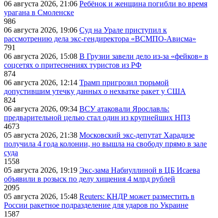
06 августа 2026, 21:06
Ребёнок и женщина погибли во время
урагана в Смоленске
986
06 августа 2026, 19:06
Суд на Урале приступил к
рассмотрению дела экс-гендиректора «ВСМПО-Ависма»
791
06 августа 2026, 15:08
В Грузии завели дело из-за «фейков» в
соцсетях о притеснениях туристов из РФ
874
06 августа 2026, 12:14
Трамп пригрозил тюрьмой
допустившим утечку данных о нехватке ракет у США
824
06 августа 2026, 09:34
ВСУ атаковали Ярославль:
предварительной целью стал один из крупнейших НПЗ
4673
05 августа 2026, 21:38
Московский экс-депутат Харадизе
получила 4 года колонии, но вышла на свободу прямо в зале
суда
1558
05 августа 2026, 19:19
Экс-зама Набиуллиной в ЦБ Исаева
объявили в розыск по делу хищения 4 млрд рублей
2095
05 августа 2026, 15:48
Reuters: КНДР может разместить в
России ракетное подразделение для ударов по Украине
1587