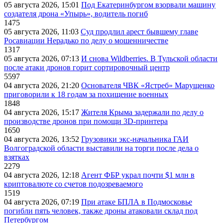
05 августа 2026, 15:01
Под Екатеринбургом взорвали машину
создателя дрона «Упырь», водитель погиб
1475
05 августа 2026, 11:03
Суд продлил арест бывшему главе
Росавиации Нерадько по делу о мошенничестве
1317
05 августа 2026, 07:13
И снова Wildberries. В Тульской области
после атаки дронов горит сортировочный центр
5597
04 августа 2026, 21:20
Основателя ЧВК «Ястреб» Марущенко
приговорили к 18 годам за похищение военных
1848
04 августа 2026, 15:17
Жителя Крыма задержали по делу о
производстве дронов при помощи 3D‑принтера
1650
04 августа 2026, 13:52
Грузовики экс-начальника ГАИ
Волгоградской области выставили на торги после дела о
взятках
2279
04 августа 2026, 12:18
Агент ФБР украл почти $1 млн в
криптовалюте со счетов подозреваемого
1519
04 августа 2026, 07:19
При атаке БПЛА в Подмосковье
погибли пять человек, также дроны атаковали склад под
Петербургом