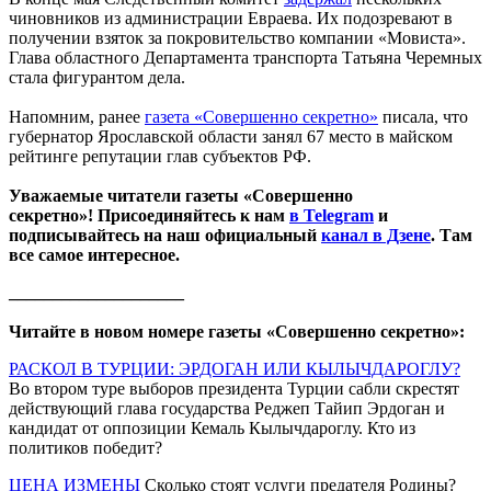
чиновников из администрации Евраева. Их подозревают в
получении взяток за покровительство компании «Мовиста».
Глава областного Департамента транспорта Татьяна Черемных
стала фигурантом дела.
Напомним, ранее
газета «Совершенно секретно»
писала, что
губернатор Ярославской области занял 67 место в майском
рейтинге репутации глав субъектов РФ.
Уважаемые читатели газеты «Совершенно
секретно»! Присоединяйтесь к нам
в Telegram
и
подписывайтесь на наш официальный
канал в Дзене
. Там
все самое интересное.
____________________
Читайте в новом номере газеты «Совершенно секретно»:
РАСКОЛ В ТУРЦИИ: ЭРДОГАН ИЛИ КЫЛЫЧДАРОГЛУ?
Во втором туре выборов президента Турции сабли скрестят
действующий глава государства Реджеп Тайип Эрдоган и
кандидат от оппозиции Кемаль Кылычдароглу. Кто из
политиков победит?
ЦЕНА ИЗМЕНЫ
Сколько стоят услуги предателя Родины?