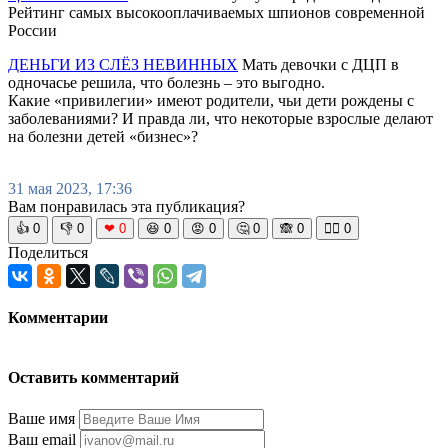
Рейтинг самых высокооплачиваемых шпионов современной
России
ДЕНЬГИ ИЗ СЛЁЗ НЕВИННЫХ
Мать девочки с ДЦП в
одночасье решила, что болезнь – это выгодно.
Какие «привилегии» имеют родители, чьи дети рождены с
заболеваниями? И правда ли, что некоторые взрослые делают
на болезни детей «бизнес»?
31 мая 2023, 17:36
Вам понравилась эта публикация?
👍
0
👎
0
❤
0
😆
0
😡
0
🤔
0
🙈
0
🧘‍♀️
0
Поделиться
Комментарии
Оставить комментарий
Ваше имя
Ваш email