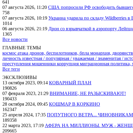
641
07 августа 2026, 11:20
США попросили РФ освободить бывшего 
758
07 августа 2026, 10:19
Украина ударила по складу Wildberries в
1014
06 августа 2026, 21:19
Дрон со взрывчаткой в аэропорту Лейпци
1365
Все новости
ГЛАВНЫЕ ТЕМЫ
космос
атака дронов, беспилотников, бпла
монархия, дворянств
личность известная / популярная / уважаемая / знаменитая / ис
преступления
мошенники
коррупция
миграционная политика,
Все теги
ЭКСКЛЮЗИВЫ
13 октября 2023, 09:14
КОВАРНЫЙ ПЛАН
190826
07 февраля 2023, 21:29
ВНИМАНИЕ, НЕ РАЗЫСКИВАЮТ!
190433
28 октября 2024, 09:45
КОШМАР В КОРКИНО
162347
25 апреля 2024, 17:35
ПОПУТНОГО ВЕТРА... ЧИНОВНИКАМ
189358
22 марта 2023, 17:19
АФЕРА НА МИЛЛИОНЫ. МУЖ - ЖЕН
209665