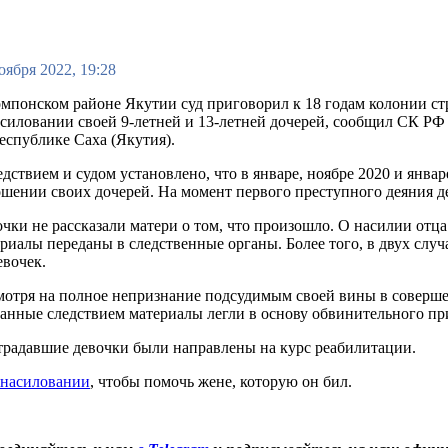
оября 2022, 19:28
мпонском районе Якутии суд приговорил к 18 годам колонии стр
силовании своей 9-летней и 13-летней дочерей, сообщил СК РФ
еспублике Саха (Якутия).
дствием и судом установлено, что в январе, ноябре 2020 и янва
шении своих дочерей. На момент первого преступного деяния дев
чки не рассказали матери о том, что произошло. О насилии отца 
риалы переданы в следственные органы. Более того, в двух слу
евочек.
отря на полное непризнание подсудимым своей вины в совершен
анные следствием материалы легли в основу обвинительного пр
радавшие девочки были направлены на курс реабилитации.
знасиловании
, чтобы помочь жене, которую он бил.