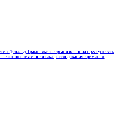
утин
Дональд Трамп
власть
организованная преступность
ные отношения и политика
расследования
криминал,