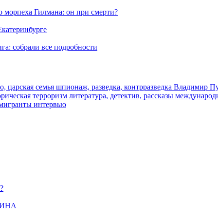
морпеха Гилмана: он при смерти?
 Екатеринбурге
га: собрали все подробности
о, царская семья
шпионаж, разведка, контрразведка
Владимир П
торическая
терроризм
литература, детектив, рассказы
международ
 мигранты
интервью
?
ЩИНА