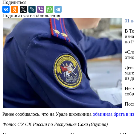
Поделиться
Подписаться на обновления
01 н
В То
изна
по Р
«Сле
отно
Дево
мате
из д
Несм
собр
Пост
Ранее сообщалось, что на Урале школьница
обвинила брата в и
Фото: СУ СК России по Республике Саха (Якутия)