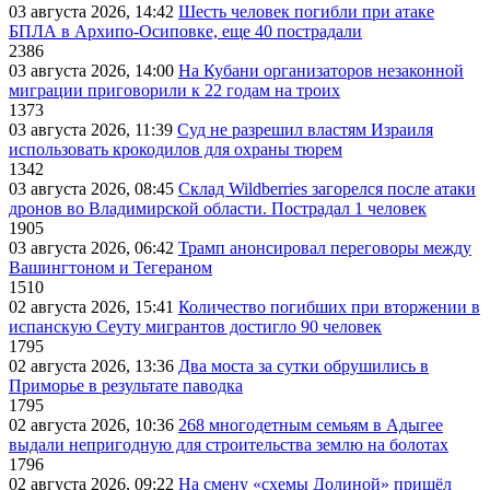
03 августа 2026, 14:42
Шесть человек погибли при атаке
БПЛА в Архипо-Осиповке, еще 40 пострадали
2386
03 августа 2026, 14:00
На Кубани организаторов незаконной
миграции приговорили к 22 годам на троих
1373
03 августа 2026, 11:39
Суд не разрешил властям Израиля
использовать крокодилов для охраны тюрем
1342
03 августа 2026, 08:45
Склад Wildberries загорелся после атаки
дронов во Владимирской области. Пострадал 1 человек
1905
03 августа 2026, 06:42
Трамп анонсировал переговоры между
Вашингтоном и Тегераном
1510
02 августа 2026, 15:41
Количество погибших при вторжении в
испанскую Сеуту мигрантов достигло 90 человек
1795
02 августа 2026, 13:36
Два моста за сутки обрушились в
Приморье в результате паводка
1795
02 августа 2026, 10:36
268 многодетным семьям в Адыгее
выдали непригодную для строительства землю на болотах
1796
02 августа 2026, 09:22
На смену «схемы Долиной» пришёл