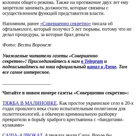
колонии общего режима. Также на протяжение двух лет ему
запретили занимать должности, которые связаны с
осуществлением функций представителя власти.
Напомним, ранее
«Совершенно секретно»
писала об
офтальмологе, который получил 5 лет тюрьмы, потому что не
делал процедуры, за которые брал деньги.
Фото: Вести Воронеж
Уважаемые читатели газеты «Совершенно
секретно»! Присоединяйтесь к нам
в Telegram
и
подписывайтесь на наш официальный
канал в Дзене
. Там
все самое интересное.
____________________
Читайте в новом номере газеты «Совершенно секретно»:
ТЯЖБА В МАЛИНОВКЕ
. Как простое украинское село в 20-х
годах прошлого века стало испытательным полигоном для
политтехнологий, а обычную криминальную разборку
превратили в борьбу храброго крестьянина с «бандитами-
кулаками»
САША-АДВОКАТ
. Адвоката звали Саша. Вроде бы