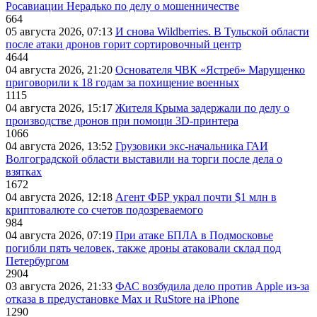
Росавиации Нерадько по делу о мошенничестве
664
05 августа 2026, 07:13
И снова Wildberries. В Тульской области
после атаки дронов горит сортировочный центр
4644
04 августа 2026, 21:20
Основателя ЧВК «Ястреб» Марущенко
приговорили к 18 годам за похищение военных
1115
04 августа 2026, 15:17
Жителя Крыма задержали по делу о
производстве дронов при помощи 3D‑принтера
1066
04 августа 2026, 13:52
Грузовики экс-начальника ГАИ
Волгоградской области выставили на торги после дела о
взятках
1672
04 августа 2026, 12:18
Агент ФБР украл почти $1 млн в
криптовалюте со счетов подозреваемого
984
04 августа 2026, 07:19
При атаке БПЛА в Подмосковье
погибли пять человек, также дроны атаковали склад под
Петербургом
2904
03 августа 2026, 21:33
ФАС возбудила дело против Apple из-за
отказа в предустановке Max и RuStore на iPhone
1290