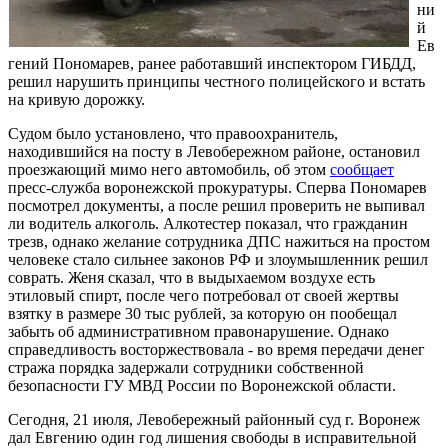
ни
й
Ев
гений Пономарев, ранее работавший инспектором ГИБДД,
решил нарушить принципы честного полицейского и встать
на кривую дорожку.
Судом было установлено, что правоохранитель,
находившийся на посту в Левобережном районе, остановил
проезжающий мимо него автомобиль, об этом
сообщает
пресс-служба воронежской прокуратуры. Сперва Пономарев
посмотрел документы, а после решил проверить не выпивал
ли водитель алкоголь. Алкотестер показал, что гражданин
трезв, однако желание сотрудника ДПС нажиться на простом
человеке стало сильнее законов РФ и злоумышленник решил
соврать. Женя сказал, что в выдыхаемом воздухе есть
этиловый спирт, после чего потребовал от своей жертвы
взятку в размере 30 тыс рублей, за которую он пообещал
забыть об административном правонарушение. Однако
справедливость восторжествовала - во время передачи денег
стража порядка задержали сотрудники собственной
безопасности ГУ МВД России по Воронежской области.
Сегодня, 21 июля, Левобережный районный суд г. Воронеж
дал Евгению один год лишения свободы в исправительной