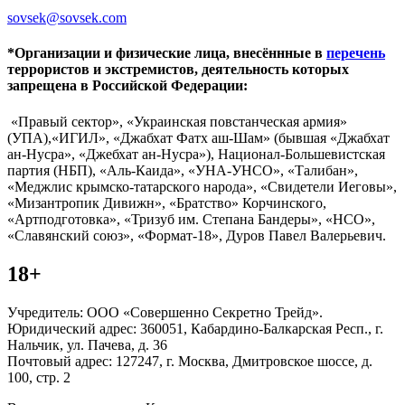
sovsek@sovsek.com
*Организации и физические лица, внесённные в
перечень
террористов и экстремистов, деятельность которых
запрещена в Российской Федерации:
«Правый сектор», «Украинская повстанческая армия»
(УПА),«ИГИЛ», «Джабхат Фатх аш-Шам» (бывшая «Джабхат
ан-Нусра», «Джебхат ан-Нусра»), Национал-Большевистская
партия (НБП), «Аль-Каида», «УНА-УНСО», «Талибан»,
«Меджлис крымско-татарского народа», «Свидетели Иеговы»,
«Мизантропик Дивижн», «Братство» Корчинского,
«Артподготовка», «Тризуб им. Степана Бандеры», «НСО»,
«Славянский союз», «Формат-18», Дуров Павел Валерьевич.
18+
Учредитель: ООО «Совершенно Секретно Трейд».
Юридический адрес: 360051, Кабардино-Балкарская Респ., г.
Нальчик, ул. Пачева, д. 36
Почтовый адрес: 127247, г. Москва, Дмитровское шоссе, д.
100, стр. 2