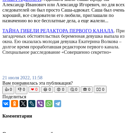
Александр Иванович или Александр Игоревич, но для всех
следователей он был просто Саша-адвокат. Саша был очень
хороший, все следователи его любили, приглашали по
назначению во все бесплатные дела, а еще жалели...
ТАЙНА ГИБЕЛИ РЕДАКТОРА ПЕРВОГО КАНАЛА
.
При
загадочных обстоятельствах беременная девушка выпала из
окна. Ею оказалась молодая девушка Екатерина Волкова –
долгое время проработавшая редактором первого канала.
Специальное расследование «Совершенно секретно»
21 июля 2022, 11:58
Вам понравилась эта публикация?
👍
0
👎
0
❤
0
😆
0
😡
0
🤔
0
🙈
0
🧘‍♀️
0
Поделиться
Комментарии