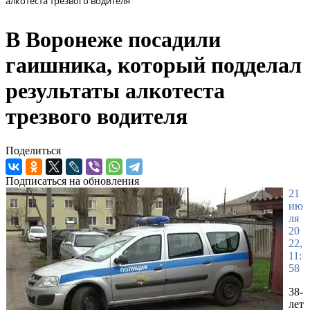
алкотеста трезвого водителя
В Воронеже посадили
гаишника, который подделал
результаты алкотеста
трезвого водителя
Поделиться
Подписаться на обновления
21
ию
ля
20
22,
11:
58
38-
лет