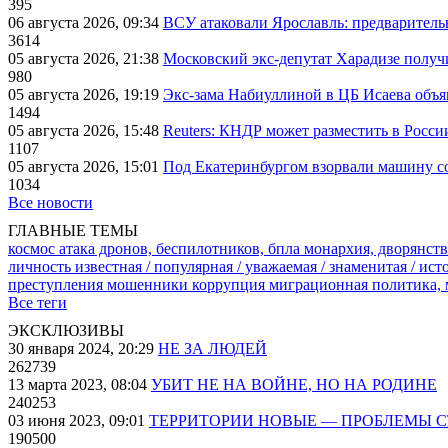
395
06 августа 2026, 09:34
ВСУ атаковали Ярославль: предварител
3614
05 августа 2026, 21:38
Московский экс-депутат Харадизе получи
980
05 августа 2026, 19:19
Экс-зама Набиуллиной в ЦБ Исаева объя
1494
05 августа 2026, 15:48
Reuters: КНДР может разместить в Росси
1107
05 августа 2026, 15:01
Под Екатеринбургом взорвали машину со
1034
Все новости
ГЛАВНЫЕ ТЕМЫ
космос
атака дронов, беспилотников, бпла
монархия, дворянств
личность известная / популярная / уважаемая / знаменитая / ис
преступления
мошенники
коррупция
миграционная политика,
Все теги
ЭКСКЛЮЗИВЫ
30 января 2024, 20:29
НЕ ЗА ЛЮДЕЙ
262739
13 марта 2023, 08:04
УБИТ НЕ НА ВОЙНЕ, НО НА РОДИНЕ
240253
03 июня 2023, 09:01
ТЕРРИТОРИИ НОВЫЕ — ПРОБЛЕМЫ 
190500