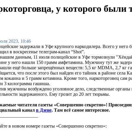
ркоторговца, у которого были
юля 2023, 10:46
цейские задержали в Уфе крупного наркодилера. Всего у него б
щил в воскресенье телеграм-канал “Shot”.
нашим данным, 11 июля полицейские в Уфе тормознули "Хёндай"
не у него нашли 150 грамм амфетамина. Мужчину тут же задержа
нашли ещё больше запрещённых веществ: 5,5 кг MDMA, 2,7 кг га
щается, что после этого был найден его тайник в районе села К
м кокаина и 5 грамм кетамина. Кроме того, наркоторговец сам ра
и 3 килограмма гашиша.
ив мужчины возбуждено уголовное дело, следственные органы в
ельности задержанного. Ему грозит до 20 лет тюрьмы.
жаемые читатели газеты «Совершенно секретно»! Присоедин
циальный канал
в Дзене
. Там всё самое интересное.
_________________
йте в новом номере газеты «Совершенно секретно»: