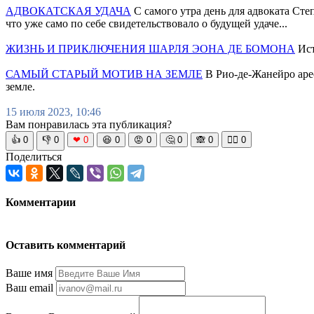
АДВОКАТСКАЯ УДАЧА
С самого утра день для адвоката Сте
что уже само по себе свидетельствовало о будущей удаче...
ЖИЗНЬ И ПРИКЛЮЧЕНИЯ ШАРЛЯ ЭОНА ДЕ БОМОНА
Ист
САМЫЙ СТАРЫЙ МОТИВ НА ЗЕМЛЕ
В Рио-де-Жанейро арес
земле.
15 июля 2023, 10:46
Вам понравилась эта публикация?
👍
0
👎
0
❤
0
😆
0
😡
0
🤔
0
🙈
0
🧘‍♀️
0
Поделиться
Комментарии
Оставить комментарий
Ваше имя
Ваш email