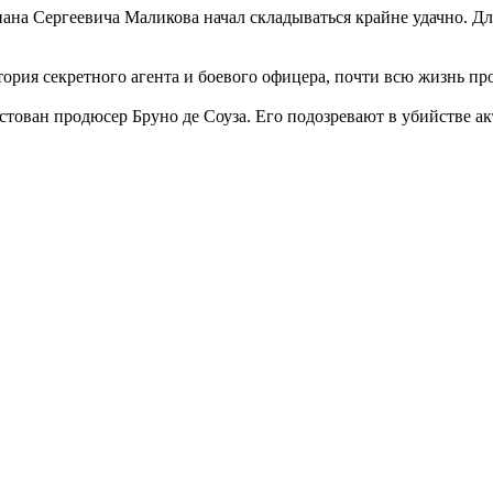
пана Сергеевича Маликова начал складываться крайне удачно. Дл
ория секретного агента и боевого офицера, почти всю жизнь п
тован продюсер Бруно де Соуза. Его подозревают в убийстве а