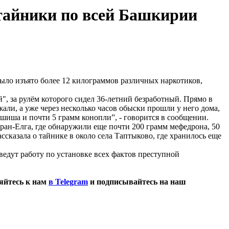
 тайники по всей Башкирии
ыло изъято более 12 килограммов различных наркотиков,
, за рулём которого сидел 36-летний безработный. Прямо в
ли, а уже через несколько часов обыски прошли у него дома,
шиша и почти 5 грамм конопли”, - говорится в сообщении.
аран-Елга, где обнаружили еще почти 200 грамм мефедрона, 50
ссказала о тайнике в около села Таптыково, где хранилось еще
едут работу по установке всех фактов преступной
яйтесь к нам
в Telegram
и подписывайтесь на наш