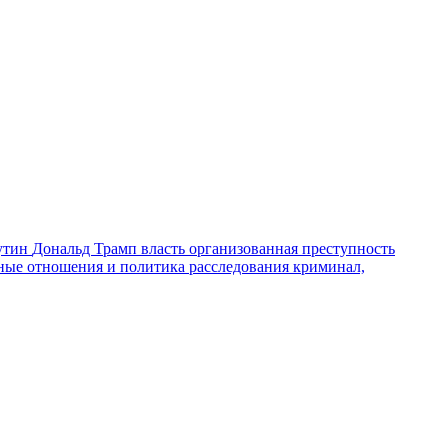
утин
Дональд Трамп
власть
организованная преступность
ные отношения и политика
расследования
криминал,