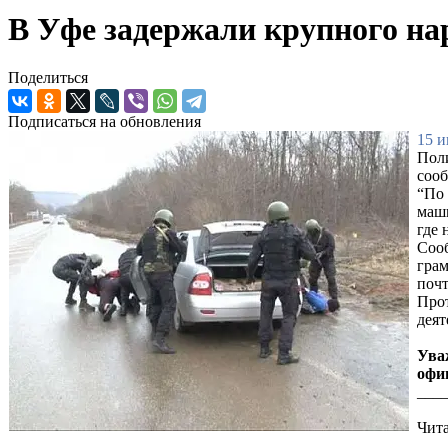
В Уфе задержали крупного на
Поделиться
Подписаться на обновления
15 и
Поли
сооб
“По 
маши
где 
Сооб
грам
почт
Прот
деят
Ува
офи
___
Чита