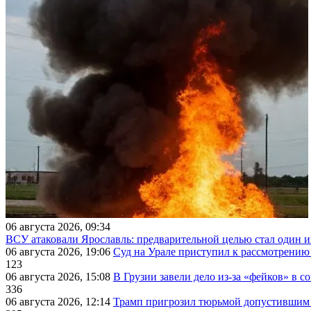
06 августа 2026, 09:34
ВСУ атаковали Ярославль: предварительной целью стал один
06 августа 2026, 19:06
Суд на Урале приступил к рассмотрени
123
06 августа 2026, 15:08
В Грузии завели дело из-за «фейков» в с
336
06 августа 2026, 12:14
Трамп пригрозил тюрьмой допустившим 