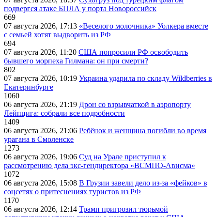
подвергся атаке БПЛА у порта Новороссийск
669
07 августа 2026, 17:13
«Веселого молочника» Уолкера вместе
с семьей хотят выдворить из РФ
694
07 августа 2026, 11:20
США попросили РФ освободить
бывшего морпеха Гилмана: он при смерти?
802
07 августа 2026, 10:19
Украина ударила по складу Wildberries в
Екатеринбурге
1060
06 августа 2026, 21:19
Дрон со взрывчаткой в аэропорту
Лейпцига: собрали все подробности
1409
06 августа 2026, 21:06
Ребёнок и женщина погибли во время
урагана в Смоленске
1273
06 августа 2026, 19:06
Суд на Урале приступил к
рассмотрению дела экс-гендиректора «ВСМПО-Ависма»
1072
06 августа 2026, 15:08
В Грузии завели дело из-за «фейков» в
соцсетях о притеснениях туристов из РФ
1170
06 августа 2026, 12:14
Трамп пригрозил тюрьмой