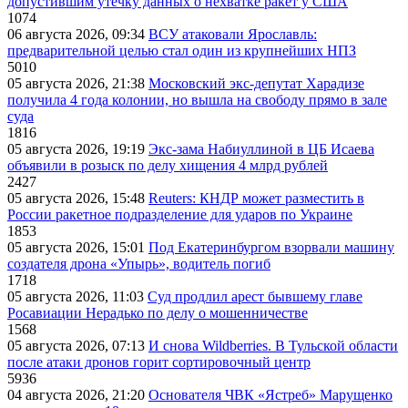
допустившим утечку данных о нехватке ракет у США
1074
06 августа 2026, 09:34
ВСУ атаковали Ярославль:
предварительной целью стал один из крупнейших НПЗ
5010
05 августа 2026, 21:38
Московский экс-депутат Харадизе
получила 4 года колонии, но вышла на свободу прямо в зале
суда
1816
05 августа 2026, 19:19
Экс-зама Набиуллиной в ЦБ Исаева
объявили в розыск по делу хищения 4 млрд рублей
2427
05 августа 2026, 15:48
Reuters: КНДР может разместить в
России ракетное подразделение для ударов по Украине
1853
05 августа 2026, 15:01
Под Екатеринбургом взорвали машину
создателя дрона «Упырь», водитель погиб
1718
05 августа 2026, 11:03
Суд продлил арест бывшему главе
Росавиации Нерадько по делу о мошенничестве
1568
05 августа 2026, 07:13
И снова Wildberries. В Тульской области
после атаки дронов горит сортировочный центр
5936
04 августа 2026, 21:20
Основателя ЧВК «Ястреб» Марущенко