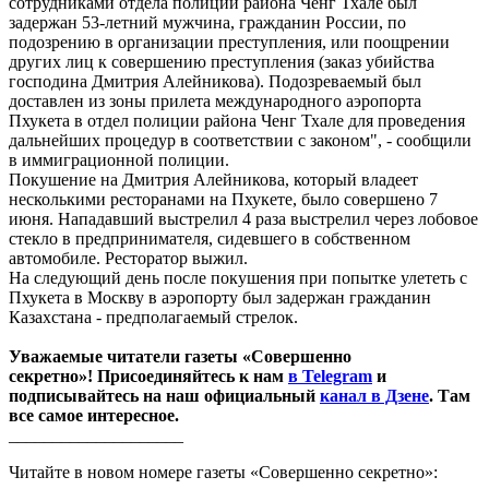
сотрудниками отдела полиции района Ченг Тхале был
задержан 53-летний мужчина, гражданин России, по
подозрению в организации преступления, или поощрении
других лиц к совершению преступления (заказ убийства
господина Дмитрия Алейникова). Подозреваемый был
доставлен из зоны прилета международного аэропорта
Пхукета в отдел полиции района Ченг Тхале для проведения
дальнейших процедур в соответствии с законом", - сообщили
в иммиграционной полиции.
Покушение на Дмитрия Алейникова, который владеет
несколькими ресторанами на Пхукете, было совершено 7
июня. Нападавший выстрелил 4 раза выстрелил через лобовое
стекло в предпринимателя, сидевшего в собственном
автомобиле. Ресторатор выжил.
На следующий день после покушения при попытке улететь с
Пхукета в Москву в аэропорту был задержан гражданин
Казахстана - предполагаемый стрелок.
Уважаемые читатели газеты «Совершенно
секретно»! Присоединяйтесь к нам
в Telegram
и
подписывайтесь на наш официальный
канал в Дзене
. Там
все самое интересное.
____________________
Читайте в новом номере газеты «Совершенно секретно»: