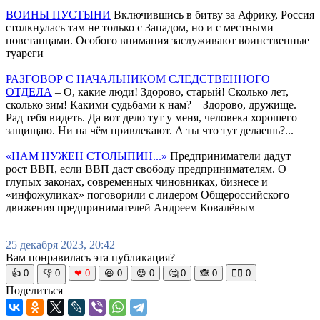
ВОИНЫ ПУСТЫНИ
Включившись в битву за Африку, Россия
столкнулась там не только с Западом, но и с местными
повстанцами. Особого внимания заслуживают воинственные
туареги
РАЗГОВОР С НАЧАЛЬНИКОМ СЛЕДСТВЕННОГО
ОТДЕЛА
– О, какие люди! Здорово, старый! Сколько лет,
сколько зим! Какими судьбами к нам? – Здорово, дружище.
Рад тебя видеть. Да вот дело тут у меня, человека хорошего
защищаю. Ни на чём привлекают. А ты что тут делаешь?...
«НАМ НУЖЕН СТОЛЫПИН...»
Предприниматели дадут
рост ВВП, если ВВП даст свободу предпринимателям. О
глупых законах, современных чиновниках, бизнесе и
«инфожуликах» поговорили с лидером Общероссийского
движения предпринимателей Андреем Ковалёвым
25 декабря 2023, 20:42
Вам понравилась эта публикация?
👍
0
👎
0
❤
0
😆
0
😡
0
🤔
0
🙈
0
🧘‍♀️
0
Поделиться