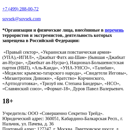
+7 (499) 288-00-72
sovsek@sovsek.com
*Организации и физические лица, внесённные в
перечень
террористов и экстремистов, деятельность которых
запрещена в Российской Федерации:
«Правый сектор», «Украинская повстанческая армия»
(УПА),«ИГИЛ», «Джабхат Фатх аш-Шам» (бывшая «Джабхат
ан-Нусра», «Джебхат ан-Нусра»), Национал-Большевистская
партия (НБП), «Аль-Каида», «УНА-УНСО», «Талибан»,
«Меджлис крымско-татарского народа», «Свидетели Иеговы»,
«Мизантропик Дивижн», «Братство» Корчинского,
«Артподготовка», «Тризуб им. Степана Бандеры», «НСО»,
«Славянский союз», «Формат-18», Дуров Павел Валерьевич.
18+
Учредитель: ООО «Совершенно Секретно Трейд».
Юридический адрес: 360051, Кабардино-Балкарская Респ., г.
Нальчик, ул. Пачева, д. 36
Почтовый адрес: 127247, г. Москва, Дмитровское шоссе, д.