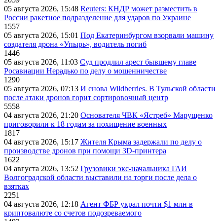
05 августа 2026, 15:48
Reuters: КНДР может разместить в
России ракетное подразделение для ударов по Украине
1557
05 августа 2026, 15:01
Под Екатеринбургом взорвали машину
создателя дрона «Упырь», водитель погиб
1446
05 августа 2026, 11:03
Суд продлил арест бывшему главе
Росавиации Нерадько по делу о мошенничестве
1290
05 августа 2026, 07:13
И снова Wildberries. В Тульской области
после атаки дронов горит сортировочный центр
5558
04 августа 2026, 21:20
Основателя ЧВК «Ястреб» Марущенко
приговорили к 18 годам за похищение военных
1817
04 августа 2026, 15:17
Жителя Крыма задержали по делу о
производстве дронов при помощи 3D‑принтера
1622
04 августа 2026, 13:52
Грузовики экс-начальника ГАИ
Волгоградской области выставили на торги после дела о
взятках
2251
04 августа 2026, 12:18
Агент ФБР украл почти $1 млн в
криптовалюте со счетов подозреваемого