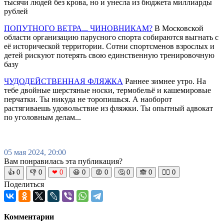
тысячи людей без крова, но и унесла из бюджета миллиарды
рублей
ПОПУТНОГО ВЕТРА... ЧИНОВНИКАМ?
В Московской
области организацию парусного спорта собираются выгнать с
её исторической территории. Сотни спортсменов взрослых и
детей рискуют потерять свою единственную тренировочную
базу
ЧУДОДЕЙСТВЕННАЯ ФЛЯЖКА
Раннее зимнее утро. На
тебе двойные шерстяные носки, термобельё и кашемировые
перчатки. Ты никуда не торопишься. А наоборот
растягиваешь удовольствие из фляжки. Ты опытный адвокат
по уголовным делам...
05 мая 2024, 20:00
Вам понравилась эта публикация?
👍
0
👎
0
❤
0
😆
0
😡
0
🤔
0
🙈
0
🧘‍♀️
0
Поделиться
Комментарии