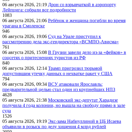
06 августа 2026, 21:19
Дрон со взрывчаткой в аэропорту
Лейпцига: собрали все подробности
1083
06 августа 2026, 21:06
Ребёнок и женщина погибли во время
урагана в Смоленске
946
06 августа 2026, 19:06
Суд на Урале приступил к
рассмотрению дела экс-гендиректора «ВСМПО-Ависма»
761
06 августа 2026, 15:08
В Грузии завели дело из-за «фейков» в
соцсетях о притеснениях туристов из РФ
840
06 августа 2026, 12:14
Трамп пригрозил тюрьмой
допустившим утечку данных о нехватке ракет у США
794
06 августа 2026, 09:34
ВСУ атаковали Ярославль:
предварительной целью стал один из крупнейших НПЗ
4628
05 августа 2026, 21:38
Московский экс-депутат Харадизе
получила 4 года колонии, но вышла на свободу прямо в зале
суда
1526
05 августа 2026, 19:19
Экс-зама Набиуллиной в ЦБ Исаева
объявили в розыск по делу хищения 4 млрд рублей
2059