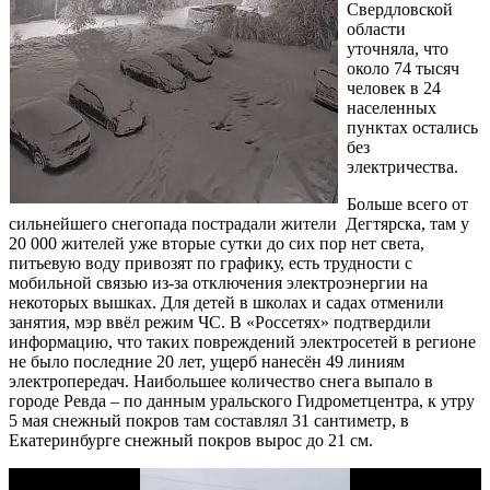
Свердловской
области
уточняла, что
около 74 тысяч
человек в 24
населенных
пунктах остались
без
электричества.
Больше всего от
сильнейшего снегопада пострадали жители Дегтярска, там у
20 000 жителей уже вторые сутки до сих пор нет света,
питьевую воду привозят по графику, есть трудности с
мобильной связью из-за отключения электроэнергии на
некоторых вышках. Для детей в школах и садах отменили
занятия, мэр ввёл режим ЧС. В «Россетях» подтвердили
информацию, что таких повреждений электросетей в регионе
не было последние 20 лет, ущерб нанесён 49 линиям
электропередач. Наибольшее количество снега выпало в
городе Ревда – по данным уральского Гидрометцентра, к утру
5 мая снежный покров там составлял 31 сантиметр, в
Екатеринбурге снежный покров вырос до 21 см.