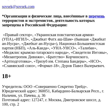
sovsek@sovsek.com
*Организации и физические лица, внесённные в
перечень
террористов и экстремистов, деятельность которых
запрещена в Российской Федерации:
«Правый сектор», «Украинская повстанческая армия»
(УПА),«ИГИЛ», «Джабхат Фатх аш-Шам» (бывшая «Джабхат
ан-Нусра», «Джебхат ан-Нусра»), Национал-Большевистская
партия (НБП), «Аль-Каида», «УНА-УНСО», «Талибан»,
«Меджлис крымско-татарского народа», «Свидетели Иеговы»,
«Мизантропик Дивижн», «Братство» Корчинского,
«Артподготовка», «Тризуб им. Степана Бандеры», «НСО»,
«Славянский союз», «Формат-18», Дуров Павел Валерьевич.
18+
Учредитель: ООО «Совершенно Секретно Трейд».
Юридический адрес: 360051, Кабардино-Балкарская Респ., г.
Нальчик, ул. Пачева, д. 36
Почтовый адрес: 127247, г. Москва, Дмитровское шоссе, д.
100, стр. 2