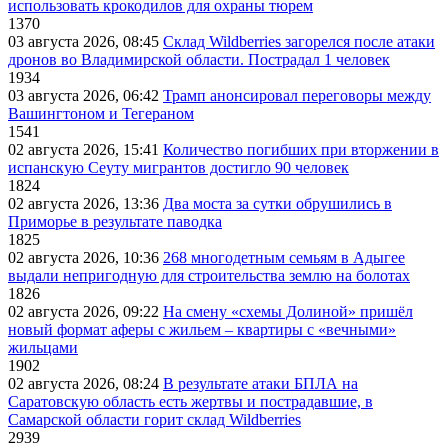
использовать крокодилов для охраны тюрем
1370
03 августа 2026, 08:45
Склад Wildberries загорелся после атаки
дронов во Владимирской области. Пострадал 1 человек
1934
03 августа 2026, 06:42
Трамп анонсировал переговоры между
Вашингтоном и Тегераном
1541
02 августа 2026, 15:41
Количество погибших при вторжении в
испанскую Сеуту мигрантов достигло 90 человек
1824
02 августа 2026, 13:36
Два моста за сутки обрушились в
Приморье в результате паводка
1825
02 августа 2026, 10:36
268 многодетным семьям в Адыгее
выдали непригодную для строительства землю на болотах
1826
02 августа 2026, 09:22
На смену «схемы Долиной» пришёл
новый формат аферы с жильем – квартиры с «вечными»
жильцами
1902
02 августа 2026, 08:24
В результате атаки БПЛА на
Саратовскую область есть жертвы и пострадавшие, в
Самарской области горит склад Wildberries
2939