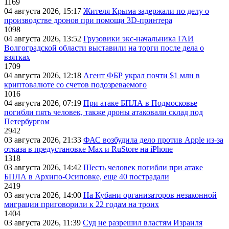
1169
04 августа 2026, 15:17
Жителя Крыма задержали по делу о
производстве дронов при помощи 3D‑принтера
1098
04 августа 2026, 13:52
Грузовики экс-начальника ГАИ
Волгоградской области выставили на торги после дела о
взятках
1709
04 августа 2026, 12:18
Агент ФБР украл почти $1 млн в
криптовалюте со счетов подозреваемого
1016
04 августа 2026, 07:19
При атаке БПЛА в Подмосковье
погибли пять человек, также дроны атаковали склад под
Петербургом
2942
03 августа 2026, 21:33
ФАС возбудила дело против Apple из-за
отказа в предустановке Max и RuStore на iPhone
1318
03 августа 2026, 14:42
Шесть человек погибли при атаке
БПЛА в Архипо-Осиповке, еще 40 пострадали
2419
03 августа 2026, 14:00
На Кубани организаторов незаконной
миграции приговорили к 22 годам на троих
1404
03 августа 2026, 11:39
Суд не разрешил властям Израиля