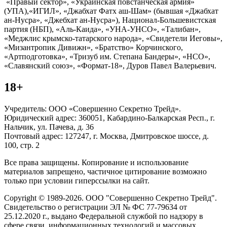
«Правый сектор», «Украинская повстанческая армия»
(УПА),«ИГИЛ», «Джабхат Фатх аш-Шам» (бывшая «Джабхат
ан-Нусра», «Джебхат ан-Нусра»), Национал-Большевистская
партия (НБП), «Аль-Каида», «УНА-УНСО», «Талибан»,
«Меджлис крымско-татарского народа», «Свидетели Иеговы»,
«Мизантропик Дивижн», «Братство» Корчинского,
«Артподготовка», «Тризуб им. Степана Бандеры», «НСО»,
«Славянский союз», «Формат-18», Дуров Павел Валерьевич.
18+
Учредитель: ООО «Совершенно Секретно Трейд».
Юридический адрес: 360051, Кабардино-Балкарская Респ., г.
Нальчик, ул. Пачева, д. 36
Почтовый адрес: 127247, г. Москва, Дмитровское шоссе, д.
100, стр. 2
Все права защищены. Копирование и использование
материалов запрещено, частичное цитирование возможно
только при условии гиперссылки на сайт.
Copyright © 1989-2026. ООО "Совершенно Секретно Трейд".
Свидетельство о регистрации ЭЛ № ФС 77-79634 от
25.12.2020 г., выдано Федеральной службой по надзору в
сфере связи, информационных технологий и массовых