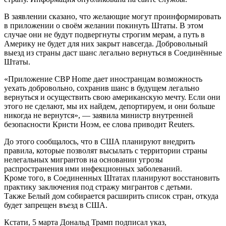
В заявлении сказано, что желающие могут проинформировать
в приложении о своём желании покинуть Штаты. В этом
случае они не будут подвергнуты строгим мерам, а путь в
Америку не будет для них закрыт навсегда. Добровольный
выезд из страны даст шанс легально вернуться в Соединённые
Штаты.
«Приложение CBP Home дает иностранцам возможность
уехать добровольно, сохранив шанс в будущем легально
вернуться и осуществить свою американскую мечту. Если они
этого не сделают, мы их найдем, депортируем, и они больше
никогда не вернутся», — заявила министр внутренней
безопасности Кристи Ноэм, ее слова приводит Reuters.
До этого сообщалось, что в США планируют внедрить
правила, которые позволят высылать с территории страны
нелегальных мигрантов на основании угрозы
распространения ими инфекционных заболеваний.
Кроме того, в Соединенных Штатах планируют восстановить
практику заключения под стражу мигрантов с детьми.
Также Белый дом собирается расширить список стран, откуда
будет запрещен въезд в США.
Кстати, 5 марта Дональд Трамп подписал указ,