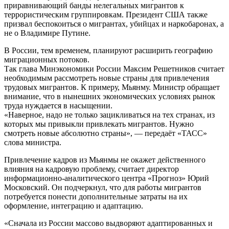
приравнивающий банды нелегальных мигрантов к
террористическим группировкам. Президент США также
призвал беспокоиться о мигрантах, убийцах и наркобаронах, а
не о Владимире Путине.
В России, тем временем, планируют расширить географию
миграционных потоков.
Так глава Минэкономики России Максим Решетников считает
необходимым рассмотреть новые страны для привлечения
трудовых мигрантов. К примеру, Мьянму. Министр обращает
внимание, что в нынешних экономических условиях рынок
труда нуждается в насыщении.
«Наверное, надо не только зацикливаться на тех странах, из
которых мы привыкли привлекать мигрантов. Нужно
смотреть новые абсолютно страны», — передаёт «ТАСС»
слова министра.
Привлечение кадров из Мьянмы не окажет действенного
влияния на кадровую проблему, считает директор
информационно-аналитического центра «Прогноз» Юрий
Московский. Он подчеркнул, что для работы мигрантов
потребуется понести дополнительные затраты на их
оформление, интеграцию и адаптацию.
«Сначала из России массово выдворяют адаптированных и