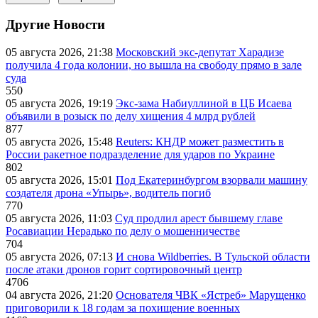
Другие Новости
05 августа 2026, 21:38
Московский экс-депутат Харадизе
получила 4 года колонии, но вышла на свободу прямо в зале
суда
550
05 августа 2026, 19:19
Экс-зама Набиуллиной в ЦБ Исаева
объявили в розыск по делу хищения 4 млрд рублей
877
05 августа 2026, 15:48
Reuters: КНДР может разместить в
России ракетное подразделение для ударов по Украине
802
05 августа 2026, 15:01
Под Екатеринбургом взорвали машину
создателя дрона «Упырь», водитель погиб
770
05 августа 2026, 11:03
Суд продлил арест бывшему главе
Росавиации Нерадько по делу о мошенничестве
704
05 августа 2026, 07:13
И снова Wildberries. В Тульской области
после атаки дронов горит сортировочный центр
4706
04 августа 2026, 21:20
Основателя ЧВК «Ястреб» Марущенко
приговорили к 18 годам за похищение военных