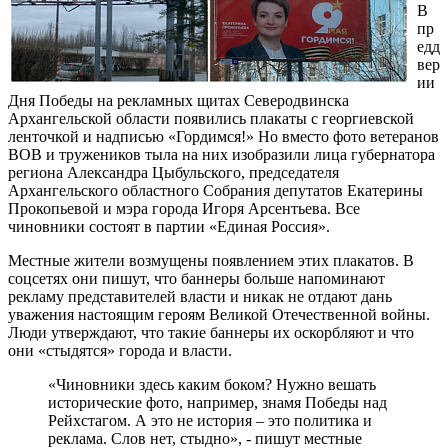
В
пр
едд
вер
ии
Дня Победы на рекламных щитах Северодвинска
Архангельской области появились плакаты с георгиевской
ленточкой и надписью «Гордимся!» Но вместо фото ветеранов
ВОВ и тружеников тыла на них изобразили лица губернатора
региона Александра Цыбульского, председателя
Архангельского областного Собрания депутатов Екатерины
Прокопьевой и мэра города Игоря Арсентьева. Все
чиновники состоят в партии «Единая Россия».
Местные жители возмущены появлением этих плакатов. В
соцсетях они пишут, что баннеры больше напоминают
рекламу представителей власти и никак не отдают дань
уважения настоящим героям Великой Отечественной войны.
Люди утверждают, что такие баннеры их оскорбляют и что
они «стыдятся» города и власти.
«Чиновники здесь каким боком? Нужно вешать
исторические фото, например, знамя Победы над
Рейхстагом. А это не история – это политика и
реклама. Слов нет, стыдно», - пишут местные