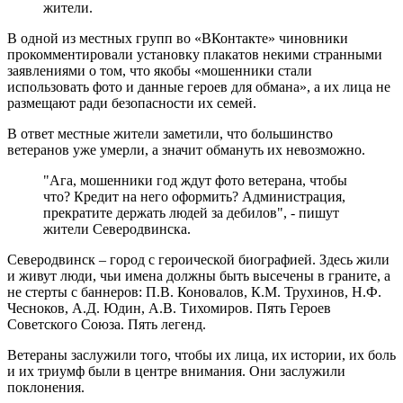
жители.
В одной из местных групп во «ВКонтакте» чиновники
прокомментировали установку плакатов некими странными
заявлениями о том, что якобы «мошенники стали
использовать фото и данные героев для обмана», а их лица не
размещают ради безопасности их семей.
В ответ местные жители заметили, что большинство
ветеранов уже умерли, а значит обмануть их невозможно.
"Ага, мошенники год ждут фото ветерана, чтобы
что? Кредит на него оформить? Администрация,
прекратите держать людей за дебилов", - пишут
жители Северодвинска.
Северодвинск – город с героической биографией. Здесь жили
и живут люди, чьи имена должны быть высечены в граните, а
не стерты с баннеров: П.В. Коновалов, К.М. Трухинов, Н.Ф.
Чесноков, А.Д. Юдин, А.В. Тихомиров. Пять Героев
Советского Союза. Пять легенд.
Ветераны заслужили того, чтобы их лица, их истории, их боль
и их триумф были в центре внимания. Они заслужили
поклонения.