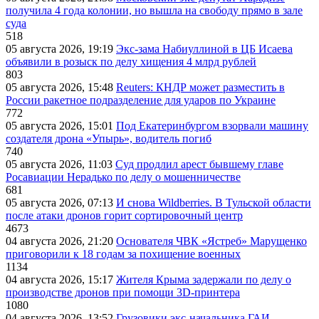
получила 4 года колонии, но вышла на свободу прямо в зале
суда
518
05 августа 2026, 19:19
Экс-зама Набиуллиной в ЦБ Исаева
объявили в розыск по делу хищения 4 млрд рублей
803
05 августа 2026, 15:48
Reuters: КНДР может разместить в
России ракетное подразделение для ударов по Украине
772
05 августа 2026, 15:01
Под Екатеринбургом взорвали машину
создателя дрона «Упырь», водитель погиб
740
05 августа 2026, 11:03
Суд продлил арест бывшему главе
Росавиации Нерадько по делу о мошенничестве
681
05 августа 2026, 07:13
И снова Wildberries. В Тульской области
после атаки дронов горит сортировочный центр
4673
04 августа 2026, 21:20
Основателя ЧВК «Ястреб» Марущенко
приговорили к 18 годам за похищение военных
1134
04 августа 2026, 15:17
Жителя Крыма задержали по делу о
производстве дронов при помощи 3D‑принтера
1080
04 августа 2026, 13:52
Грузовики экс-начальника ГАИ