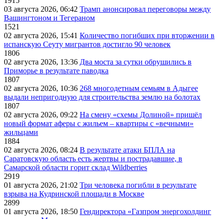
1915
03 августа 2026, 06:42
Трамп анонсировал переговоры между
Вашингтоном и Тегераном
1521
02 августа 2026, 15:41
Количество погибших при вторжении в
испанскую Сеуту мигрантов достигло 90 человек
1806
02 августа 2026, 13:36
Два моста за сутки обрушились в
Приморье в результате паводка
1807
02 августа 2026, 10:36
268 многодетным семьям в Адыгее
выдали непригодную для строительства землю на болотах
1807
02 августа 2026, 09:22
На смену «схемы Долиной» пришёл
новый формат аферы с жильем – квартиры с «вечными»
жильцами
1884
02 августа 2026, 08:24
В результате атаки БПЛА на
Саратовскую область есть жертвы и пострадавшие, в
Самарской области горит склад Wildberries
2919
01 августа 2026, 21:02
Три человека погибли в результате
взрыва на Кудринской площади в Москве
2899
01 августа 2026, 18:50
Гендиректора «Газпром энергохолдинг