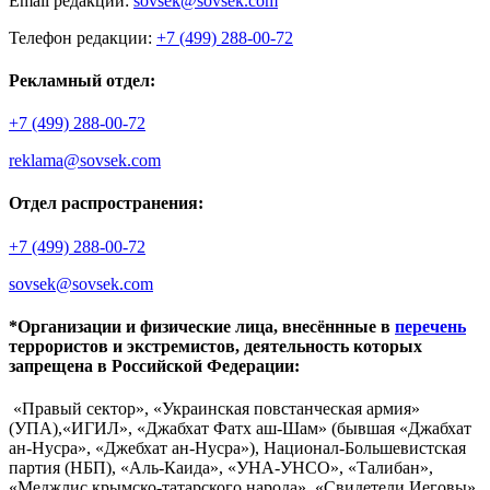
Email редакции:
sovsek@sovsek.com
Телефон редакции:
+7 (499) 288-00-72
Рекламный отдел:
+7 (499) 288-00-72
reklama@sovsek.com
Отдел распространения:
+7 (499) 288-00-72
sovsek@sovsek.com
*Организации и физические лица, внесённные в
перечень
террористов и экстремистов, деятельность которых
запрещена в Российской Федерации:
«Правый сектор», «Украинская повстанческая армия»
(УПА),«ИГИЛ», «Джабхат Фатх аш-Шам» (бывшая «Джабхат
ан-Нусра», «Джебхат ан-Нусра»), Национал-Большевистская
партия (НБП), «Аль-Каида», «УНА-УНСО», «Талибан»,
«Меджлис крымско-татарского народа», «Свидетели Иеговы»,