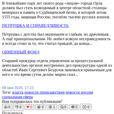
В ближайшие пару лет своего рода «лицом» города Орла
должен был стать возводимый в центре областной столицы
мемориал в память о Судбищенской битве, в которой летом
1555 года, защищая Россию, погибли тысячи русских воинов
ПЕТРУШКА И СПРАВЕДЛИВОСТЬ
Петрушка с детства был маленьким и слабым, но драчливым.
А ещё принципиальным. Не любил всякую несправедливость
и всегда стоял за то, что считал правдой, до конца...
ОБМЕННЫЙ ФОНД
Старший прокурор отдела управления за процессуальной
деятельностью органов внутренних дел прокуратуры одной из
областей Иван Сергеевич Безделов занимался привычным для
него в это время суток делом: мирно спал...
08 мая 2026, 17:23
Теги:
власть
новости происшествия
новости россии
социальная сфера
Вам понравилась эта публикация?
👍
0
👎
0
❤
0
😆
0
😡
1
🤔
0
🙈
0
🧘‍♀️
0
Поделиться