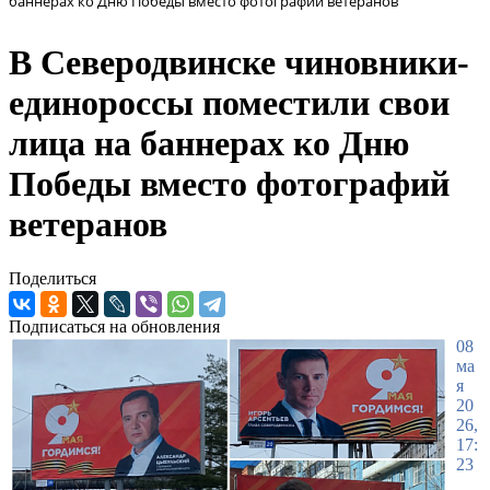
баннерах ко Дню Победы вместо фотографий ветеранов
В Северодвинске чиновники-
единороссы поместили свои
лица на баннерах ко Дню
Победы вместо фотографий
ветеранов
Поделиться
Подписаться на обновления
08
ма
я
20
26,
17:
23