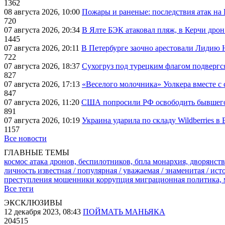
1362
08 августа 2026, 10:00
Пожары и раненые: последствия атак на
720
07 августа 2026, 20:34
В Ялте БЭК атаковал пляж, в Керчи дрон
1445
07 августа 2026, 20:11
В Петербурге заочно арестовали Лидию 
722
07 августа 2026, 18:37
Сухогруз под турецким флагом подвергс
827
07 августа 2026, 17:13
«Веселого молочника» Уолкера вместе с 
847
07 августа 2026, 11:20
США попросили РФ освободить бывшего 
891
07 августа 2026, 10:19
Украина ударила по складу Wildberries в
1157
Все новости
ГЛАВНЫЕ ТЕМЫ
космос
атака дронов, беспилотников, бпла
монархия, дворянств
личность известная / популярная / уважаемая / знаменитая / ис
преступления
мошенники
коррупция
миграционная политика,
Все теги
ЭКСКЛЮЗИВЫ
12 декабря 2023, 08:43
ПОЙМАТЬ МАНЬЯКА
204515