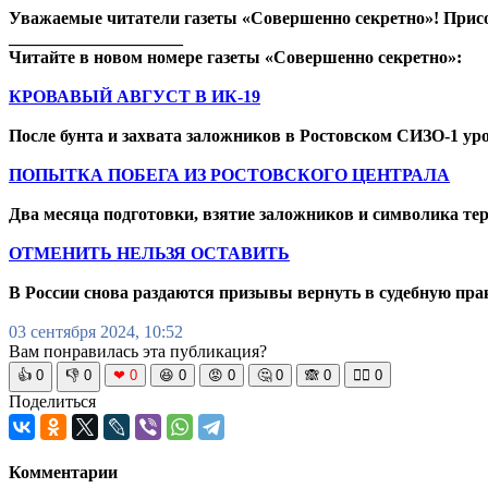
Уважаемые читатели газеты «Совершенно секретно»! Прис
____________________
Читайте в новом номере газеты «Совершенно секретно»:
КРОВАВЫЙ АВГУСТ В ИК-19
После бунта и захвата заложников в Ростовском СИЗО-1 уро
ПОПЫТКА ПОБЕГА ИЗ РОСТОВСКОГО ЦЕНТРАЛА
Два месяца подготовки, взятие заложников и символика те
ОТМЕНИТЬ НЕЛЬЗЯ ОСТАВИТЬ
В России снова раздаются призывы вернуть в судебную пра
03 сентября 2024, 10:52
Вам понравилась эта публикация?
👍
0
👎
0
❤
0
😆
0
😡
0
🤔
0
🙈
0
🧘‍♀️
0
Поделиться
Комментарии