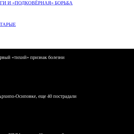
ИГИ И «ПОДКОВЁРНАЯ» БОРЬБА
СТАРЫЕ
первый «тихий» признак болезни
Архипо-Осиповке, еще 40 пострадали