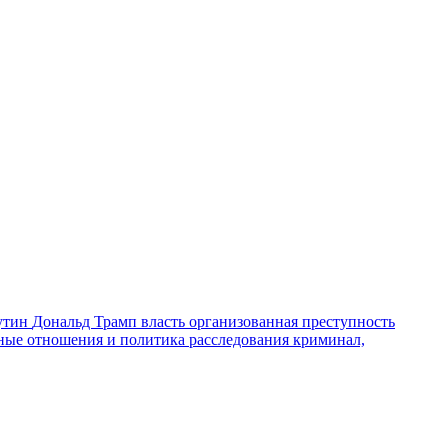
утин
Дональд Трамп
власть
организованная преступность
ные отношения и политика
расследования
криминал,