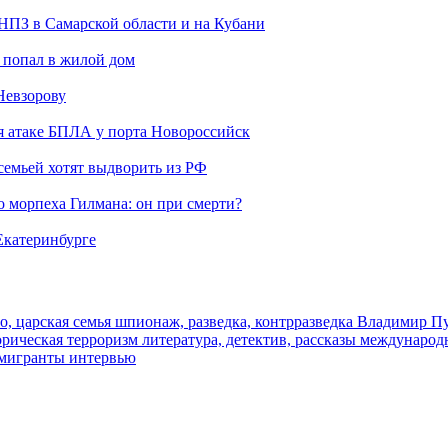
 НПЗ в Самарской области и на Кубани
 попал в жилой дом
Невзорову
я атаке БПЛА у порта Новороссийск
семьей хотят выдворить из РФ
морпеха Гилмана: он при смерти?
 Екатеринбурге
о, царская семья
шпионаж, разведка, контрразведка
Владимир П
торическая
терроризм
литература, детектив, рассказы
международ
 мигранты
интервью