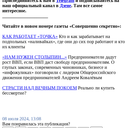
Присоединяйтесь к нам в
Telegram
и подписывайтесь на
наш официальный канал в
Дзене
. Там все самое
интересное.
____________________
Читайте в новом номере газеты «Совершенно секретно»:
КАК РАБОТАЕТ «ТОЧКА»
Кто и как зарабатывает на
подпольных «наливайках», где они до сих пор работают и кто
их клиенты
«НАМ НУЖЕН СТОЛЫПИН...»
Предприниматели дадут
рост ВВП, если ВВП даст свободу предпринимателям. О
глупых законах, современных чиновниках, бизнесе и
«инфожуликах» поговорили с лидером Общероссийского
движения предпринимателей Андреем Ковалёвым
СТРАСТИ НАД ВЕЧНЫМ ПОКОЕМ
Реально ли купить
бессмертие?
08 июля 2024, 13:08
Вам понравилась эта публикация?