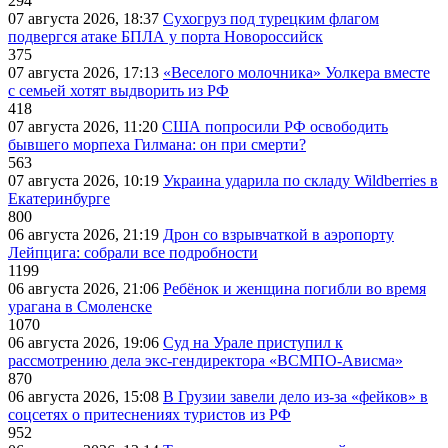
294
07 августа 2026, 18:37
Сухогруз под турецким флагом
подвергся атаке БПЛА у порта Новороссийск
375
07 августа 2026, 17:13
«Веселого молочника» Уолкера вместе
с семьей хотят выдворить из РФ
418
07 августа 2026, 11:20
США попросили РФ освободить
бывшего морпеха Гилмана: он при смерти?
563
07 августа 2026, 10:19
Украина ударила по складу Wildberries в
Екатеринбурге
800
06 августа 2026, 21:19
Дрон со взрывчаткой в аэропорту
Лейпцига: собрали все подробности
1199
06 августа 2026, 21:06
Ребёнок и женщина погибли во время
урагана в Смоленске
1070
06 августа 2026, 19:06
Суд на Урале приступил к
рассмотрению дела экс-гендиректора «ВСМПО-Ависма»
870
06 августа 2026, 15:08
В Грузии завели дело из-за «фейков» в
соцсетях о притеснениях туристов из РФ
952