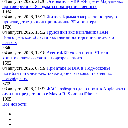
04 августа 2026, 21:20
Основателя ЧВК «Ястреб» Марущенко
приговорили к 18 годам за похищение военных
1934
04 августа 2026, 15:17
Жителя Крыма задержали по делу о
производстве дронов при помощи 3D‑принтера
1720
04 августа 2026, 13:52
Грузовики экс-начальника ГАИ
Волгоградской области выставили на торги после дела о
взятках
2346
04 августа 2026, 12:18
Агент ФБР украл почти $1 млн в
криптовалюте со счетов подозреваемого
1582
04 августа 2026, 07:19
При атаке БПЛА в Подмосковье
погибли пять человек, также дроны атаковали склад под
Петербургом
3709
03 августа 2026, 21:33
ФАС возбудила дело против Apple из-за
отказа в предустановке Max и RuStore на iPhone
1905
Все новости