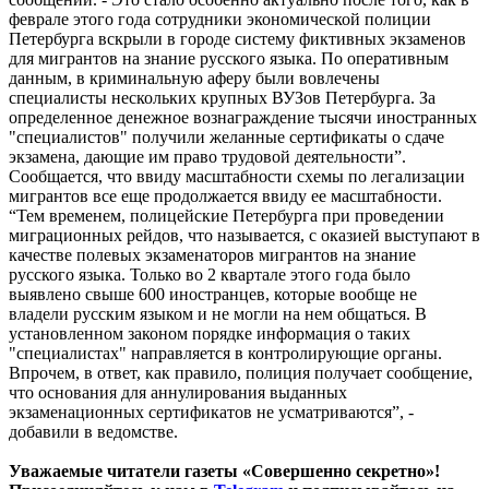
феврале этого года сотрудники экономической полиции
Петербурга вскрыли в городе систему фиктивных экзаменов
для мигрантов на знание русского языка. По оперативным
данным, в криминальную аферу были вовлечены
специалисты нескольких крупных ВУЗов Петербурга. За
определенное денежное вознаграждение тысячи иностранных
"специалистов" получили желанные сертификаты о сдаче
экзамена, дающие им право трудовой деятельности”.
Сообщается, что ввиду масштабности схемы по легализации
мигрантов все еще продолжается ввиду ее масштабности.
“Тем временем, полицейские Петербурга при проведении
миграционных рейдов, что называется, с оказией выступают в
качестве полевых экзаменаторов мигрантов на знание
русского языка. Только во 2 квартале этого года было
выявлено свыше 600 иностранцев, которые вообще не
владели русским языком и не могли на нем общаться. В
установленном законом порядке информация о таких
"специалистах" направляется в контролирующие органы.
Впрочем, в ответ, как правило, полиция получает сообщение,
что основания для аннулирования выданных
экзаменационных сертификатов не усматриваются”, -
добавили в ведомстве.
Уважаемые читатели газеты «Совершенно секретно»!