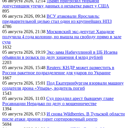
06 августа 2026, 12:14
Трамп пригрозил тюрьмой
допустившим утечку данных о нехватке ракет у США
895
06 августа 2026, 09:34
ВСУ атаковали Ярославль:
предварительной целью стал один из крупнейших НПЗ
4786
05 августа 2026, 21:38
Московский экс-депутат Харадизе
получила 4 года колонии, но вышла на свободу прямо в зале
суда
1632
05 августа 2026, 19:19
Экс-зама Набиуллиной в ЦБ Исаева
объявили в розыск по делу хищения 4 млрд рублей
2203
05 августа 2026, 15:48
Reuters: КНДР может разместить в
России ракетное подразделение для ударов по Украине
1667
05 августа 2026, 15:01
Под Екатеринбургом взорвали машину
создателя дрона «Упырь», водитель погиб
1543
05 августа 2026, 11:03
Суд продлил арест бывшему главе
Росавиации Нерадько по делу о мошенничестве
1394
05 августа 2026, 07:13
И снова Wildberries. В Тульской области
после атаки дронов горит сортировочный центр
5694