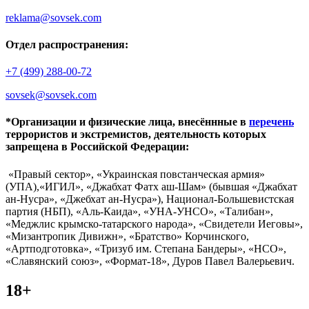
reklama@sovsek.com
Отдел распространения:
+7 (499) 288-00-72
sovsek@sovsek.com
*Организации и физические лица, внесённные в
перечень
террористов и экстремистов, деятельность которых
запрещена в Российской Федерации:
«Правый сектор», «Украинская повстанческая армия»
(УПА),«ИГИЛ», «Джабхат Фатх аш-Шам» (бывшая «Джабхат
ан-Нусра», «Джебхат ан-Нусра»), Национал-Большевистская
партия (НБП), «Аль-Каида», «УНА-УНСО», «Талибан»,
«Меджлис крымско-татарского народа», «Свидетели Иеговы»,
«Мизантропик Дивижн», «Братство» Корчинского,
«Артподготовка», «Тризуб им. Степана Бандеры», «НСО»,
«Славянский союз», «Формат-18», Дуров Павел Валерьевич.
18+