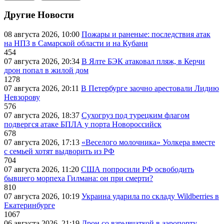
Другие Новости
08 августа 2026, 10:00
Пожары и раненые: последствия атак
на НПЗ в Самарской области и на Кубани
454
07 августа 2026, 20:34
В Ялте БЭК атаковал пляж, в Керчи
дрон попал в жилой дом
1278
07 августа 2026, 20:11
В Петербурге заочно арестовали Лидию
Невзорову
576
07 августа 2026, 18:37
Сухогруз под турецким флагом
подвергся атаке БПЛА у порта Новороссийск
678
07 августа 2026, 17:13
«Веселого молочника» Уолкера вместе
с семьей хотят выдворить из РФ
704
07 августа 2026, 11:20
США попросили РФ освободить
бывшего морпеха Гилмана: он при смерти?
810
07 августа 2026, 10:19
Украина ударила по складу Wildberries в
Екатеринбурге
1067
06 августа 2026, 21:19
Дрон со взрывчаткой в аэропорту