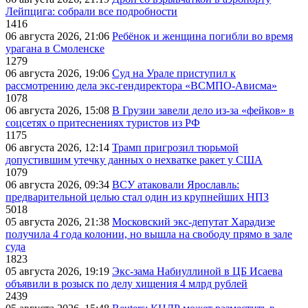
Лейпцига: собрали все подробности
1416
06 августа 2026, 21:06
Ребёнок и женщина погибли во время
урагана в Смоленске
1279
06 августа 2026, 19:06
Суд на Урале приступил к
рассмотрению дела экс-гендиректора «ВСМПО-Ависма»
1078
06 августа 2026, 15:08
В Грузии завели дело из-за «фейков» в
соцсетях о притеснениях туристов из РФ
1175
06 августа 2026, 12:14
Трамп пригрозил тюрьмой
допустившим утечку данных о нехватке ракет у США
1079
06 августа 2026, 09:34
ВСУ атаковали Ярославль:
предварительной целью стал один из крупнейших НПЗ
5018
05 августа 2026, 21:38
Московский экс-депутат Харадизе
получила 4 года колонии, но вышла на свободу прямо в зале
суда
1823
05 августа 2026, 19:19
Экс-зама Набиуллиной в ЦБ Исаева
объявили в розыск по делу хищения 4 млрд рублей
2439