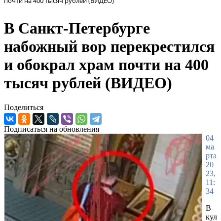
почти на 400 тысяч рублей (ВИДЕО)
В Санкт-Петербурге
набожный вор перекрестился
и обокрал храм почти на 400
тысяч рублей (ВИДЕО)
Поделиться
Подписаться на обновления
04
ма
рта
20
23,
11:
34
В
кул