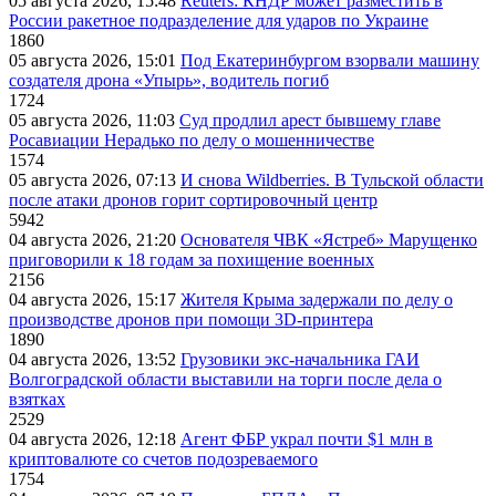
05 августа 2026, 15:48
Reuters: КНДР может разместить в
России ракетное подразделение для ударов по Украине
1860
05 августа 2026, 15:01
Под Екатеринбургом взорвали машину
создателя дрона «Упырь», водитель погиб
1724
05 августа 2026, 11:03
Суд продлил арест бывшему главе
Росавиации Нерадько по делу о мошенничестве
1574
05 августа 2026, 07:13
И снова Wildberries. В Тульской области
после атаки дронов горит сортировочный центр
5942
04 августа 2026, 21:20
Основателя ЧВК «Ястреб» Марущенко
приговорили к 18 годам за похищение военных
2156
04 августа 2026, 15:17
Жителя Крыма задержали по делу о
производстве дронов при помощи 3D‑принтера
1890
04 августа 2026, 13:52
Грузовики экс-начальника ГАИ
Волгоградской области выставили на торги после дела о
взятках
2529
04 августа 2026, 12:18
Агент ФБР украл почти $1 млн в
криптовалюте со счетов подозреваемого
1754