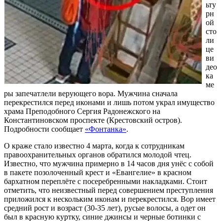
ьту
рн
ой
сто
ли
це
ви
део
ка
ме
ры запечатлели верующего вора. Мужчина сначала
перекрестился перед иконами и лишь потом украл имущество
храма Преподобного Сергия Радонежского на
Константиновском проспекте (Крестовский остров).
Подробности сообщает
«Фонтанка»
.
О краже стало известно 4 марта, когда к сотрудникам
правоохранительных органов обратился молодой чтец.
Известно, что мужчина примерно в 14 часов дня унёс с собой
в пакете позолоченный крест и «Евангелие» в красном
бархатном переплёте с посеребренными накладками. Стоит
отметить, что неизвестный перед совершением преступления
приложился к нескольким иконам и перекрестился. Вор имеет
средний рост и возраст (30-35 лет), русые волосы, а одет он
был в красную куртку, синие джинсы и черные ботинки с