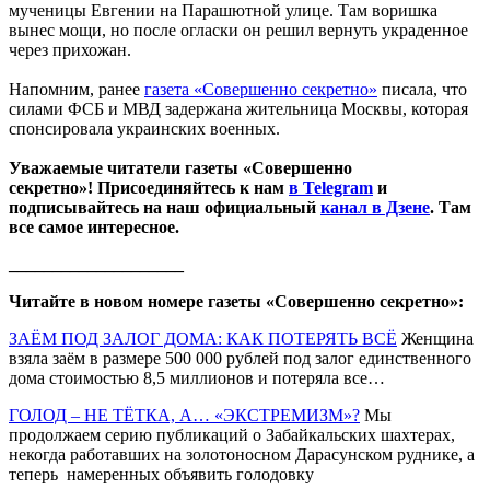
мученицы Евгении на Парашютной улице. Там воришка
вынес мощи, но после огласки он решил вернуть украденное
через прихожан.
Напомним, ранее
газета «Совершенно секретно»
писала, что
силами ФСБ и МВД задержана жительница Москвы, которая
спонсировала украинских военных.
Уважаемые читатели газеты «Совершенно
секретно»! Присоединяйтесь к нам
в Telegram
и
подписывайтесь на наш официальный
канал в Дзене
. Там
все самое интересное.
____________________
Читайте в новом номере газеты «Совершенно секретно»:
ЗАЁМ ПОД ЗАЛОГ ДОМА: КАК ПОТЕРЯТЬ ВСЁ
Женщина
взяла заём в размере 500 000 рублей под залог единственного
дома стоимостью 8,5 миллионов и потеряла все…
ГОЛОД – НЕ ТЁТКА, А… «ЭКСТРЕМИЗМ»?
Мы
продолжаем серию публикаций о Забайкальских шахтерах,
некогда работавших на золотоносном Дарасунском руднике, а
теперь намеренных объявить голодовку