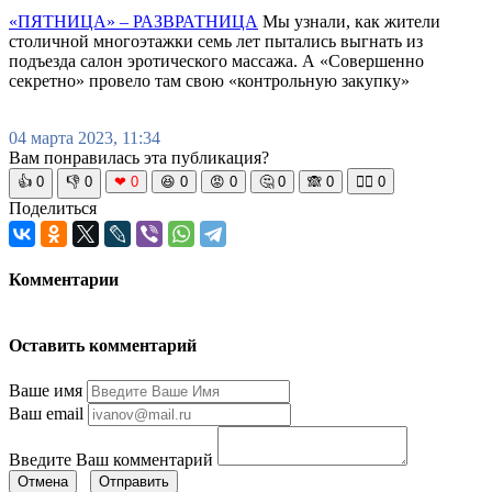
«ПЯТНИЦА» – РАЗВРАТНИЦА
Мы узнали, как жители
столичной многоэтажки семь лет пытались выгнать из
подъезда салон эротического массажа. А «Совершенно
секретно» провело там свою «контрольную закупку»
04 марта 2023, 11:34
Вам понравилась эта публикация?
👍
0
👎
0
❤
0
😆
0
😡
0
🤔
0
🙈
0
🧘‍♀️
0
Поделиться
Комментарии
Оставить комментарий
Ваше имя
Ваш email
Введите Ваш комментарий
Отмена
Отправить