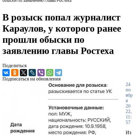
обыски по заявлению главы Ростеха
В розыск попал журналист
Караулов, у которого ранее
прошли обыски по
заявлению главы Ростеха
Поделиться
Подписаться на обновления
24
но
ябр
я
20
22,
11:
57
Из