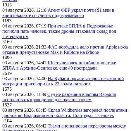
1913
04 августа 2026, 12:18
Агент ФБР украл почти $1 млн в
криптовалюте со счетов подозреваемого
1187
04 августа 2026, 07:19
При атаке БПЛА в Подмосковье
погибли пять человек, также дроны атаковали склад под
Петербургом
3160
03 августа 2026, 21:33
ФАС возбудила дело против Apple из-за
отказа в предустановке Max и RuStore на iPhone
1490
03 августа 2026, 14:42
Шесть человек погибли при атаке
БПЛА в Архипо-Осиповке, еще 40 пострадали
2619
03 августа 2026, 14:00
На Кубани организаторов незаконной
миграции приговорили к 22 годам на троих
1575
03 августа 2026, 11:39
Суд не разрешил властям Израиля
использовать крокодилов для охраны тюрем
1537
03 августа 2026, 08:45
Склад Wildberries загорелся после атаки
дронов во Владимирской области. Пострадал 1 человек
2104
03 августа 2026, 06:42
Трамп анонсировал переговоры между