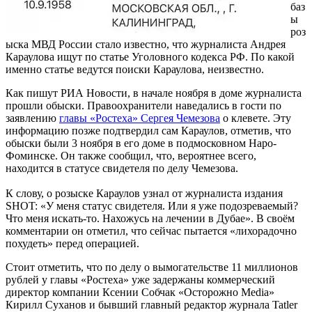
баз
ы
роз
ыска МВД России стало известно, что журналиста Андрея
Караулова ищут по статье Уголовного кодекса РФ. По какой
именно статье ведутся поиски Караулова, неизвестно.
Как пишут РИА Новости, в начале ноября в доме журналиста
прошли обыски. Правоохранители наведались в гости по
заявлению
главы «Ростеха» Сергея Чемезова
о клевете. Эту
информацию позже подтвердил сам Караулов, отметив, что
обыски были 3 ноября в его доме в подмосковном Наро-
Фоминске. Он также сообщил, что, вероятнее всего,
находится в статусе свидетеля по делу Чемезова.
К слову, о розыске Караулов узнал от журналиста издания
SHOT: «У меня статус свидетеля. Или я уже подозреваемый?
Что меня искать-то. Нахожусь на лечении в Дубае». В своём
комментарии он отметил, что сейчас пытается «лихорадочно
похудеть» перед операцией.
Стоит отметить, что по делу о вымогательстве 11 миллионов
рублей у главы «Ростеха» уже задержаны коммерческий
директор компании Ксении Собчак «Oсторожно Media»
Кирилл Суханов и бывший главный редактор журнала Tatler