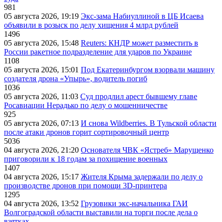
981
05 августа 2026, 19:19
Экс-зама Набиуллиной в ЦБ Исаева
объявили в розыск по делу хищения 4 млрд рублей
1496
05 августа 2026, 15:48
Reuters: КНДР может разместить в
России ракетное подразделение для ударов по Украине
1108
05 августа 2026, 15:01
Под Екатеринбургом взорвали машину
создателя дрона «Упырь», водитель погиб
1036
05 августа 2026, 11:03
Суд продлил арест бывшему главе
Росавиации Нерадько по делу о мошенничестве
925
05 августа 2026, 07:13
И снова Wildberries. В Тульской области
после атаки дронов горит сортировочный центр
5036
04 августа 2026, 21:20
Основателя ЧВК «Ястреб» Марущенко
приговорили к 18 годам за похищение военных
1407
04 августа 2026, 15:17
Жителя Крыма задержали по делу о
производстве дронов при помощи 3D‑принтера
1295
04 августа 2026, 13:52
Грузовики экс-начальника ГАИ
Волгоградской области выставили на торги после дела о
взятках