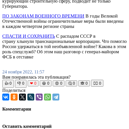
курирующий строительную сферу, подводит не только
Губернатора.
ПО ЗАКОНАМ ВОЕННОГО ВРЕМЕНИ
В годы Великой
Отечественной войны ограничительные меры были введены
в каждом четвертом регионе страны
СПАСТИ И СОХРАНИТЬ
С распадом СССР в
страну хлынули транснациональные корпорации. Что помогло
России удержаться в той необъявленной войне? Какова в этом
роль спецслужб? Об этом наш разговор с генерал-майором
ФСБ в отставке
24 ноября 2022, 11:57
Вам понравилась эта публикация?
👍
0
👎
0
❤
0
😆
0
😡
0
🤔
0
🙈
0
🧘‍♀️
0
Поделиться
Комментарии
Оставить комментарий