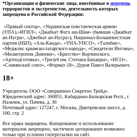
*Организации и физические лица, внесённные в
перечень
террористов и экстремистов, деятельность которых
запрещена в Российской Федерации:
«Правый сектор», «Украинская повстанческая армия»
(УПА),«ИГИЛ», «Джабхат Фатх аш-Шам» (бывшая «Джабхат
ан-Нусра», «Джебхат ан-Нусра»), Национал-Большевистская
партия (НБП), «Аль-Каида», «УНА-УНСО», «Талибан»,
«Меджлис крымско-татарского народа», «Свидетели Иеговы»,
«Мизантропик Дивижн», «Братство» Корчинского,
«Артподготовка», «Тризуб им. Степана Бандеры», «НСО»,
«Славянский союз», «Формат-18», Дуров Павел Валерьевич.
18+
Учредитель: ООО «Совершенно Секретно Трейд».
Юридический адрес: 360051, Кабардино-Балкарская Респ., г.
Нальчик, ул. Пачева, д. 36
Почтовый адрес: 127247, г. Москва, Дмитровское шоссе, д.
100, стр. 2
Все права защищены. Копирование и использование
материалов запрещено, частичное цитирование возможно
только при условии гиперссылки на сайт.