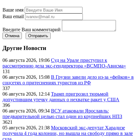
Ваше имя
Ваш email
Введите Ваш комментарий
Отмена
Отправить
Другие Новости
06 августа 2026, 19:06
Суд на Урале приступил к
рассмотрению дела экс-гендиректора «ВСМПО-Ависма»
131
06 августа 2026, 15:08
В Грузии завели дело из-за «фейков» в
соцсетях о притеснениях туристов из РФ
337
06 августа 2026, 12:14
Трамп пригрозил тюрьмой
допустившим утечку данных о нехватке ракет у США
396
06 августа 2026, 09:34
ВСУ атаковали Ярославль:
предварительной целью стал один из крупнейших НПЗ
3621
05 августа 2026, 21:38
Московский экс-депутат Харадизе
получила 4 года колонии, но вышла на свободу прямо в зале
суда