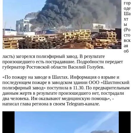
гор
оде
Ша
хт
ы
(Ро
сто
вск
ая
об
ласть) загорелся полиэфирный завод. В результате
произошедшего есть пострадавшие. Подробности передает
губернатор Ростовской области Василий Голубев.
«По пожару на заводе в Шахтах. Информация о взрыве и
последующем пожаре в заводском здании ООО «Шахтинский
полиэфирный завод» поступила в 11.30. По предварительным
данным жертв в результате произошедшего нет, пострадали
два человека. Им оказывают медицинскую помощь», -
написал глава региона в своем Telegram-канале.