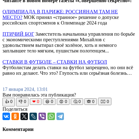
Читайте в новом номере газеты «Совершенно секретно»:
ОЛИМПИАДА В ПАРИЖЕ: РОССИЯНАМ ТАМ НЕ
МЕСТО?
МОК принял «странное» решение о допуске
российских спортсменов к Олимпиаде 2024 года
ПТИЧИЙ БОГ
Заместитель начальника управления по борьбе
с экономическими преступлениями Михайлов с
удовольствием вытирал своё холёное, хоть и немного
заплывшее тело мягким, пушистым полотенцем...
СТАВКИ В ФУТБОЛЕ – СТАВКИ НА ФУТБОЛ
Футболистам делать ставки на футбол запрещено, но они всё
равно их делают. Что это? Глупость или серьёзная болезнь…
17 января 2024, 13:01
Вам понравилась эта публикация?
👍
0
👎
0
❤
0
😆
0
😡
0
🤔
0
🙈
0
🧘‍♀️
0
Поделиться
Комментарии