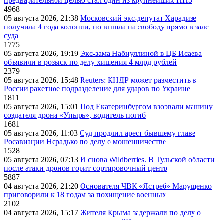
предварительной целью стал один из крупнейших НПЗ
4968
05 августа 2026, 21:38
Московский экс-депутат Харадизе
получила 4 года колонии, но вышла на свободу прямо в зале
суда
1775
05 августа 2026, 19:19
Экс-зама Набиуллиной в ЦБ Исаева
объявили в розыск по делу хищения 4 млрд рублей
2379
05 августа 2026, 15:48
Reuters: КНДР может разместить в
России ракетное подразделение для ударов по Украине
1811
05 августа 2026, 15:01
Под Екатеринбургом взорвали машину
создателя дрона «Упырь», водитель погиб
1681
05 августа 2026, 11:03
Суд продлил арест бывшему главе
Росавиации Нерадько по делу о мошенничестве
1528
05 августа 2026, 07:13
И снова Wildberries. В Тульской области
после атаки дронов горит сортировочный центр
5887
04 августа 2026, 21:20
Основателя ЧВК «Ястреб» Марущенко
приговорили к 18 годам за похищение военных
2102
04 августа 2026, 15:17
Жителя Крыма задержали по делу о