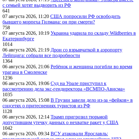
с семьей хотят выдворить из РФ
641
07 августа 2026, 11:20
США попросили РФ освободить
бывшего морпеха Гилмана: он при смерти?
758
07 августа 2026, 10:19
Украина ударила по складу Wildberries в
Екатеринбурге
1014
06 августа 2026, 21:19
Дрон со взрывчаткой в аэропорту
Лейпцига: собрали все подробности
1364
06 августа 2026, 21:06
Ребёнок и женщина погибли во время
урагана в Смоленске
1236
06 августа 2026, 19:06
Суд на Урале приступил к
рассмотрению дела экс-гендиректора «ВСМПО-Ависма»
1035
06 августа 2026, 15:08
В Грузии завели дело из-за «фейков» в
соцсетях о притеснениях туристов из РФ
1128
06 августа 2026, 12:14
Трамп пригрозил тюрьмой
допустившим утечку данных о нехватке ракет у США
1042
06 августа 2026, 09:34
ВСУ атаковали Ярославль: