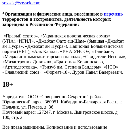
sovsek@sovsek.com
*Организации и физические лица, внесённные в
перечень
террористов и экстремистов, деятельность которых
запрещена в Российской Федерации:
«Правый сектор», «Украинская повстанческая армия»
(УПА),«ИГИЛ», «Джабхат Фатх аш-Шам» (бывшая «Джабхат
ан-Нусра», «Джебхат ан-Нусра»), Национал-Большевистская
партия (НБП), «Аль-Каида», «УНА-УНСО», «Талибан»,
«Меджлис крымско-татарского народа», «Свидетели Иеговы»,
«Мизантропик Дивижн», «Братство» Корчинского,
«Артподготовка», «Тризуб им. Степана Бандеры», «НСО»,
«Славянский союз», «Формат-18», Дуров Павел Валерьевич.
18+
Учредитель: ООО «Совершенно Секретно Трейд».
Юридический адрес: 360051, Кабардино-Балкарская Респ., г.
Нальчик, ул. Пачева, д. 36
Почтовый адрес: 127247, г. Москва, Дмитровское шоссе, д.
100, стр. 2
Все права защищены. Копирование и использование