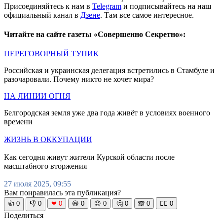
Присоединяйтесь к нам в
Telegram
и подписывайтесь на наш
официальный канал в
Дзене
. Там все самое интересное.
Читайте на сайте газеты «Совершенно Секретно»:
ПЕРЕГОВОРНЫЙ ТУПИК
Российская и украинская делегация встретились в Стамбуле и
разочаровали. Почему никто не хочет мира?
НА ЛИНИИ ОГНЯ
Белгородская земля уже два года живёт в условиях военного
времени
ЖИЗНЬ В ОККУПАЦИИ
Как сегодня живут жители Курской области после
масштабного вторжения
27 июля 2025, 09:55
Вам понравилась эта публикация?
👍
0
👎
0
❤
0
😆
0
😡
0
🤔
0
🙈
0
🧘‍♀️
0
Поделиться