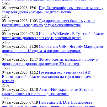
1480
05 августа 2026, 15:01
Под Екатеринбургом взорвали машину
создателя дрона «Упырь», водитель погиб
1372
05 августа 2026, 11:03
Суд продлил арест бывшему главе
Росавиации Нерадько по делу о мошенничестве
1226
05 августа 2026, 07:13
И снова Wildberries. В Тульской области
после атаки дронов горит сортировочный центр
5470
04 августа 2026, 21:20
Основателя ЧВК «Ястреб» Марущенко
приговорили к 18 годам за похищение военных
1743
04 августа 2026, 15:17
Жителя Крыма задержали по делу о
производстве дронов при помощи 3D‑принтера
1556
04 августа 2026, 13:52
Грузовики экс-начальника ГАИ
Волгоградской области выставили на торги после дела о
взятках
2182
04 августа 2026, 12:18
Агент ФБР украл почти $1 млн в
криптовалюте со счетов подозреваемого
1433
04 августа 2026, 07:19
При атаке БПЛА в Подмосковье
погибли пять человек, также дроны атаковали склад под