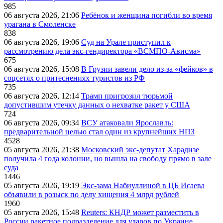
985
06 августа 2026, 21:06
Ребёнок и женщина погибли во время
урагана в Смоленске
838
06 августа 2026, 19:06
Суд на Урале приступил к
рассмотрению дела экс-гендиректора «ВСМПО-Ависма»
675
06 августа 2026, 15:08
В Грузии завели дело из-за «фейков» в
соцсетях о притеснениях туристов из РФ
735
06 августа 2026, 12:14
Трамп пригрозил тюрьмой
допустившим утечку данных о нехватке ракет у США
724
06 августа 2026, 09:34
ВСУ атаковали Ярославль:
предварительной целью стал один из крупнейших НПЗ
4528
05 августа 2026, 21:38
Московский экс-депутат Харадизе
получила 4 года колонии, но вышла на свободу прямо в зале
суда
1446
05 августа 2026, 19:19
Экс-зама Набиуллиной в ЦБ Исаева
объявили в розыск по делу хищения 4 млрд рублей
1960
05 августа 2026, 15:48
Reuters: КНДР может разместить в
России ракетное подразделение для ударов по Украине