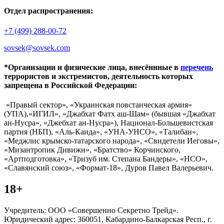
Отдел распространения:
+7 (499) 288-00-72
sovsek@sovsek.com
*Организации и физические лица, внесённные в
перечень
террористов и экстремистов, деятельность которых
запрещена в Российской Федерации:
«Правый сектор», «Украинская повстанческая армия»
(УПА),«ИГИЛ», «Джабхат Фатх аш-Шам» (бывшая «Джабхат
ан-Нусра», «Джебхат ан-Нусра»), Национал-Большевистская
партия (НБП), «Аль-Каида», «УНА-УНСО», «Талибан»,
«Меджлис крымско-татарского народа», «Свидетели Иеговы»,
«Мизантропик Дивижн», «Братство» Корчинского,
«Артподготовка», «Тризуб им. Степана Бандеры», «НСО»,
«Славянский союз», «Формат-18», Дуров Павел Валерьевич.
18+
Учредитель: ООО «Совершенно Секретно Трейд».
Юридический адрес: 360051, Кабардино-Балкарская Респ., г.