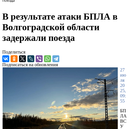
поезда
В результате атаки БПЛА в
Волгоградской области
задержали поезда
Поделиться
Подписаться на обновления
27
ию
ля
20
25,
09:
55
БП
ЛА
ВС
У