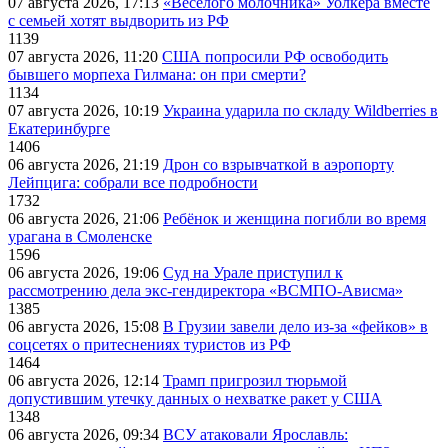
07 августа 2026, 17:13
«Веселого молочника» Уолкера вместе
с семьей хотят выдворить из РФ
1139
07 августа 2026, 11:20
США попросили РФ освободить
бывшего морпеха Гилмана: он при смерти?
1134
07 августа 2026, 10:19
Украина ударила по складу Wildberries в
Екатеринбурге
1406
06 августа 2026, 21:19
Дрон со взрывчаткой в аэропорту
Лейпцига: собрали все подробности
1732
06 августа 2026, 21:06
Ребёнок и женщина погибли во время
урагана в Смоленске
1596
06 августа 2026, 19:06
Суд на Урале приступил к
рассмотрению дела экс-гендиректора «ВСМПО-Ависма»
1385
06 августа 2026, 15:08
В Грузии завели дело из-за «фейков» в
соцсетях о притеснениях туристов из РФ
1464
06 августа 2026, 12:14
Трамп пригрозил тюрьмой
допустившим утечку данных о нехватке ракет у США
1348
06 августа 2026, 09:34
ВСУ атаковали Ярославль: