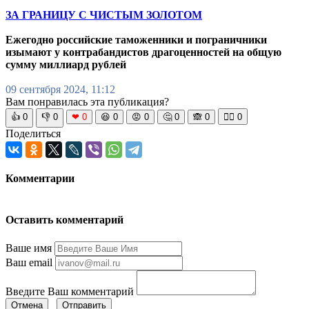
ЗА ГРАНИЦУ С ЧИСТЫМ ЗОЛОТОМ
Ежегодно российские таможенники и пограничники
изымают у контрабандистов драгоценностей на общую
сумму миллиард рублей
09 сентября 2024, 11:12
Вам понравилась эта публикация?
👍
0
👎
0
❤
0
😆
0
😡
0
🤔
0
🙈
0
🧘‍♀️
0
Поделиться
Комментарии
Оставить комментарий
Ваше имя
Ваш email
Введите Ваш комментарий
Отмена
Отправить