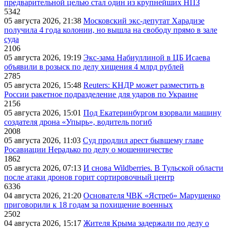
предварительной целью стал один из крупнейших НПЗ
5342
05 августа 2026, 21:38
Московский экс-депутат Харадизе
получила 4 года колонии, но вышла на свободу прямо в зале
суда
2106
05 августа 2026, 19:19
Экс-зама Набиуллиной в ЦБ Исаева
объявили в розыск по делу хищения 4 млрд рублей
2785
05 августа 2026, 15:48
Reuters: КНДР может разместить в
России ракетное подразделение для ударов по Украине
2156
05 августа 2026, 15:01
Под Екатеринбургом взорвали машину
создателя дрона «Упырь», водитель погиб
2008
05 августа 2026, 11:03
Суд продлил арест бывшему главе
Росавиации Нерадько по делу о мошенничестве
1862
05 августа 2026, 07:13
И снова Wildberries. В Тульской области
после атаки дронов горит сортировочный центр
6336
04 августа 2026, 21:20
Основателя ЧВК «Ястреб» Марущенко
приговорили к 18 годам за похищение военных
2502
04 августа 2026, 15:17
Жителя Крыма задержали по делу о