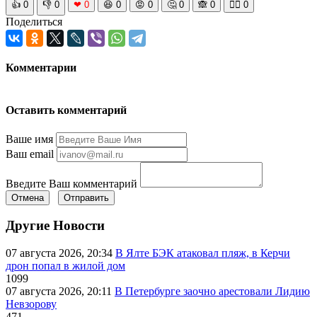
👍
0
👎
0
❤
0
😆
0
😡
0
🤔
0
🙈
0
🧘‍♀️
0
Поделиться
Комментарии
Оставить комментарий
Ваше имя
Ваш email
Введите Ваш комментарий
Отмена
Отправить
Другие Новости
07 августа 2026, 20:34
В Ялте БЭК атаковал пляж, в Керчи
дрон попал в жилой дом
1099
07 августа 2026, 20:11
В Петербурге заочно арестовали Лидию
Невзорову
471