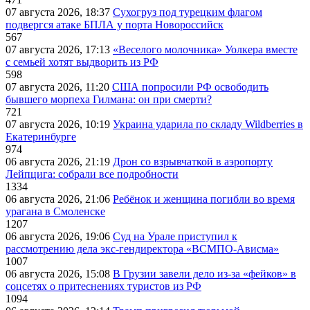
07 августа 2026, 18:37
Сухогруз под турецким флагом
подвергся атаке БПЛА у порта Новороссийск
567
07 августа 2026, 17:13
«Веселого молочника» Уолкера вместе
с семьей хотят выдворить из РФ
598
07 августа 2026, 11:20
США попросили РФ освободить
бывшего морпеха Гилмана: он при смерти?
721
07 августа 2026, 10:19
Украина ударила по складу Wildberries в
Екатеринбурге
974
06 августа 2026, 21:19
Дрон со взрывчаткой в аэропорту
Лейпцига: собрали все подробности
1334
06 августа 2026, 21:06
Ребёнок и женщина погибли во время
урагана в Смоленске
1207
06 августа 2026, 19:06
Суд на Урале приступил к
рассмотрению дела экс-гендиректора «ВСМПО-Ависма»
1007
06 августа 2026, 15:08
В Грузии завели дело из-за «фейков» в
соцсетях о притеснениях туристов из РФ
1094