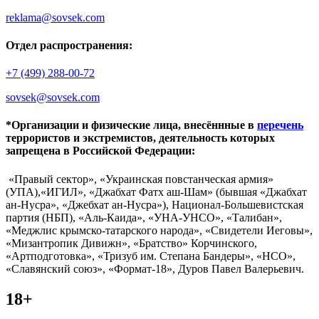
reklama@sovsek.com
Отдел распространения:
+7 (499) 288-00-72
sovsek@sovsek.com
*Организации и физические лица, внесённные в
перечень
террористов и экстремистов, деятельность которых
запрещена в Российской Федерации:
«Правый сектор», «Украинская повстанческая армия»
(УПА),«ИГИЛ», «Джабхат Фатх аш-Шам» (бывшая «Джабхат
ан-Нусра», «Джебхат ан-Нусра»), Национал-Большевистская
партия (НБП), «Аль-Каида», «УНА-УНСО», «Талибан»,
«Меджлис крымско-татарского народа», «Свидетели Иеговы»,
«Мизантропик Дивижн», «Братство» Корчинского,
«Артподготовка», «Тризуб им. Степана Бандеры», «НСО»,
«Славянский союз», «Формат-18», Дуров Павел Валерьевич.
18+