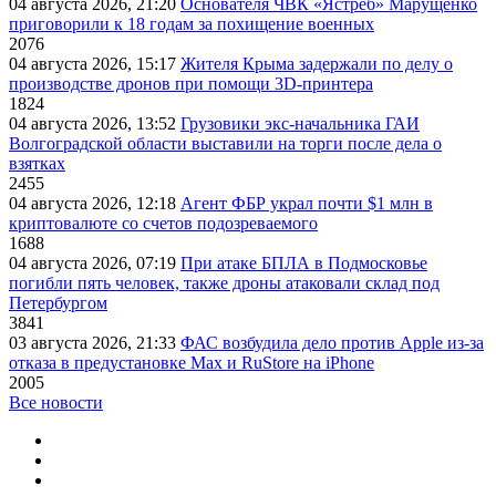
04 августа 2026, 21:20
Основателя ЧВК «Ястреб» Марущенко
приговорили к 18 годам за похищение военных
2076
04 августа 2026, 15:17
Жителя Крыма задержали по делу о
производстве дронов при помощи 3D‑принтера
1824
04 августа 2026, 13:52
Грузовики экс-начальника ГАИ
Волгоградской области выставили на торги после дела о
взятках
2455
04 августа 2026, 12:18
Агент ФБР украл почти $1 млн в
криптовалюте со счетов подозреваемого
1688
04 августа 2026, 07:19
При атаке БПЛА в Подмосковье
погибли пять человек, также дроны атаковали склад под
Петербургом
3841
03 августа 2026, 21:33
ФАС возбудила дело против Apple из-за
отказа в предустановке Max и RuStore на iPhone
2005
Все новости