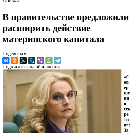
капитала
В правительстве предложили
расширить действие
материнского капитала
Поделиться
Подписаться на обновления
«С
ов
ер
ше
нн
о
сек
ре
тн
о»:
За