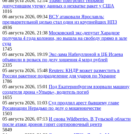
06 августа 2026, 12:14
Трамп пригрозил тюрьмой
допустившим утечку данных о нехватке ракет у США
1016
06 августа 2026, 09:34
ВСУ атаковали Ярославль:
предварительной целью стал один из крупнейших НПЗ
4936
05 августа 2026, 21:38
Московский экс-депутат Харадизе
получила 4 года колонии, но вышла на свободу прямо в зале
суда
1745
05 августа 2026, 19:19
Экс-зама Набиуллиной в ЦБ Исаева
объявили в розыск по делу хищения 4 млрд рублей
2335
05 августа 2026, 15:48
Reuters: КНДР может разместить в
России ракетное подразделение для ударов по Украине
1786
05 августа 2026, 15:01
Под Екатеринбургом взорвали машину
создателя дрона «Упырь», водитель погиб
1655
05 августа 2026, 11:03
Суд продлил арест бывшему главе
Росавиации Нерадько по делу о мошенничестве
1503
05 августа 2026, 07:13
И снова Wildberries. В Тульской области
после атаки дронов горит сортировочный центр
5849