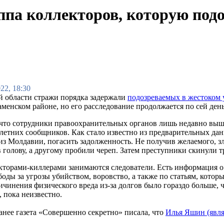
ппа коллекторов, которую подо
22, 18:30
й области стражи порядка задержали
подозреваемых в жестоком 
Раменском районе, но его расследование продолжается по сей де
что сотрудники правоохранительных органов лишь недавно вышли
-летних сообщников. Как стало известно из предварительных дан
из Молдавии, погасить задолженность. Не получив желаемого, 
 голову, а другому пробили череп. Затем преступники скинули 
кторами-киллерами занимаются следователи. Есть информация о 
оды за угрозы убийством, воровство, а также по статьям, котор
ичинения физического вреда из-за долгов было гораздо больше, 
 пока неизвестно.
нее газета «Совершенно секретно» писала, что
Илья Яшин (явля