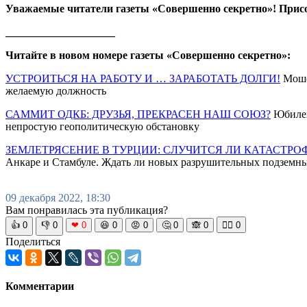
Уважаемые читатели газеты «Совершенно секретно»! Прис
____________________
Читайте в новом номере газеты «Совершенно секретно»:
УСТРОИТЬСЯ НА РАБОТУ И … ЗАРАБОТАТЬ ДОЛГИ!
Мошен
желаемую должность
САММИТ ОДКБ: ДРУЗЬЯ, ПРЕКРАСЕН НАШ СОЮЗ?
Юбилей
непростую геополитическую обстановку
ЗЕМЛЕТРЯСЕНИЕ В ТУРЦИИ: СЛУЧИТСЯ ЛИ КАТАСТРО
Анкаре и Стамбуле. Ждать ли новых разрушительных подземны
09 декабря 2022, 18:30
Вам понравилась эта публикация?
👍
0
👎
0
❤
0
😆
0
😡
0
🤔
0
🙈
0
🧘‍♀️
0
Поделиться
Комментарии