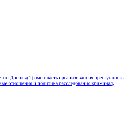
утин
Дональд Трамп
власть
организованная преступность
ные отношения и политика
расследования
криминал,