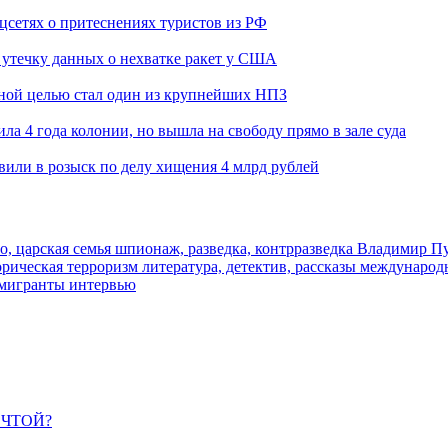
оцсетях о притеснениях туристов из РФ
утечку данных о нехватке ракет у США
ьной целью стал один из крупнейших НПЗ
ла 4 года колонии, но вышла на свободу прямо в зале суда
вили в розыск по делу хищения 4 млрд рублей
о, царская семья
шпионаж, разведка, контрразведка
Владимир П
торическая
терроризм
литература, детектив, рассказы
международ
 мигранты
интервью
ЕЧТОЙ?