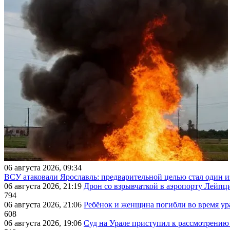
06 августа 2026, 09:34
ВСУ атаковали Ярославль: предварительной целью стал один
06 августа 2026, 21:19
Дрон со взрывчаткой в аэропорту Лейпци
794
06 августа 2026, 21:06
Ребёнок и женщина погибли во время ур
608
06 августа 2026, 19:06
Суд на Урале приступил к рассмотрени