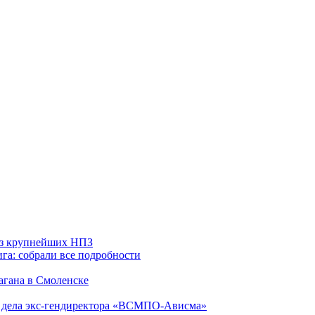
 из крупнейших НПЗ
га: собрали все подробности
агана в Смоленске
ю дела экс-гендиректора «ВСМПО-Ависма»