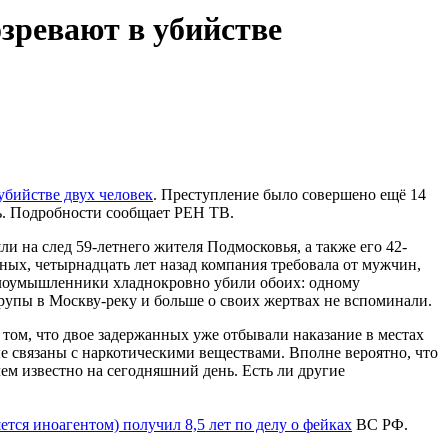
зревают в убийстве
убийстве двух человек
. Преступление было совершено ещё 14
нь. Подробности сообщает РЕН ТВ.
 на след 59-летнего жителя Подмосковья, а также его 42-
ных, четырнадцать лет назад компания требовала от мужчин,
злоумышленники хладнокровно убили обоих: одному
трупы в Москву-реку и больше о своих жертвах не вспоминали.
том, что двое задержанных уже отбывали наказание в местах
ые связаны с наркотическими веществами. Вполне вероятно, что
чем известно на сегодняшний день. Есть ли другие
ется иноагентом) получил 8,5 лет по делу о фейках
ВС РФ.