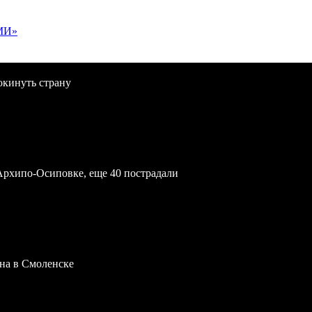
МИ»
окинуть страну
Архипо-Осиповке, еще 40 пострадали
на в Смоленске