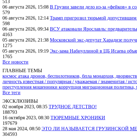
513
06 августа 2026, 15:08
В Грузии завели дело из-за «фейков» в с
579
06 августа 2026, 12:14
Трамп пригрозил тюрьмой допустившим 
598
06 августа 2026, 09:34
ВСУ атаковали Ярославль: предварител
4163
05 августа 2026, 21:38
Московский экс-депутат Харадизе получи
1275
05 августа 2026, 19:19
Экс-зама Набиуллиной в ЦБ Исаева объя
1765
Все новости
ГЛАВНЫЕ ТЕМЫ
космос
атака дронов, беспилотников, бпла
монархия, дворянств
личность известная / популярная / уважаемая / знаменитая / ис
преступления
мошенники
коррупция
миграционная политика,
Все теги
ЭКСКЛЮЗИВЫ
02 ноября 2023, 08:35
ТРУДНОЕ ДЕТСТВО!
188793
16 октября 2023, 08:30
ТЮРЕМНЫЕ ХРОНИКИ
197679
28 мая 2024, 08:50
ЭТО ЛИ НАЗЫВАЕТСЯ ГРУЗИНСКОЙ М
304593