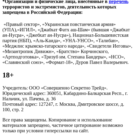
*Организации и физические лица, внесённные в
перечень
террористов и экстремистов, деятельность которых
запрещена в Российской Федерации:
«Правый сектор», «Украинская повстанческая армия»
(УПА),«ИГИЛ», «Джабхат Фатх аш-Шам» (бывшая «Джабхат
ан-Нусра», «Джебхат ан-Нусра»), Национал-Большевистская
партия (НБП), «Аль-Каида», «УНА-УНСО», «Талибан»,
«Меджлис крымско-татарского народа», «Свидетели Иеговы»,
«Мизантропик Дивижн», «Братство» Корчинского,
«Артподготовка», «Тризуб им. Степана Бандеры», «НСО»,
«Славянский союз», «Формат-18», Дуров Павел Валерьевич.
18+
Учредитель: ООО «Совершенно Секретно Трейд».
Юридический адрес: 360051, Кабардино-Балкарская Респ., г.
Нальчик, ул. Пачева, д. 36
Почтовый адрес: 127247, г. Москва, Дмитровское шоссе, д.
100, стр. 2
Все права защищены. Копирование и использование
материалов запрещено, частичное цитирование возможно
только при условии гиперссылки на сайт.