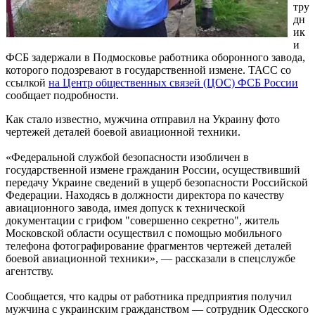
тру
дн
ик
и
ФСБ задержали в Подмосковье работника оборонного завода,
которого подозревают в государственной измене. ТАСС со
ссылкой
на Центр общественных связей (ЦОС) ФСБ России
сообщает подробности.
Как стало известно, мужчина отправил на Украину фото
чертежей деталей боевой авиационной техники.
«Федеральной службой безопасности изобличен в
государственной измене гражданин России, осуществивший
передачу Украине сведений в ущерб безопасности Российской
Федерации. Находясь в должности директора по качеству
авиационного завода, имея допуск к технической
документации с грифом "совершенно секретно", житель
Московской области осуществил с помощью мобильного
телефона фотографирование фрагментов чертежей деталей
боевой авиационной техники», — рассказали в спецслужбе
агентству.
Сообщается, что кадры от работника предприятия получил
мужчина с украинским гражданством — сотрудник Одесского