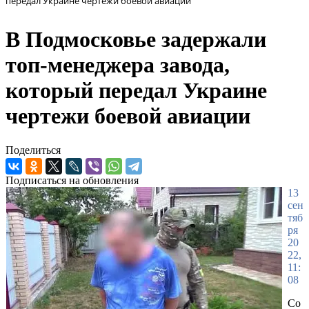
передал Украине чертежи боевой авиации
В Подмосковье задержали
топ-менеджера завода,
который передал Украине
чертежи боевой авиации
Поделиться
Подписаться на обновления
13
сен
тяб
ря
20
22,
11:
08
Со