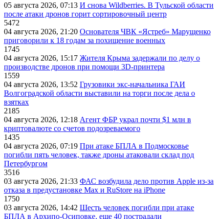
05 августа 2026, 07:13
И снова Wildberries. В Тульской области
после атаки дронов горит сортировочный центр
5472
04 августа 2026, 21:20
Основателя ЧВК «Ястреб» Марущенко
приговорили к 18 годам за похищение военных
1745
04 августа 2026, 15:17
Жителя Крыма задержали по делу о
производстве дронов при помощи 3D‑принтера
1559
04 августа 2026, 13:52
Грузовики экс-начальника ГАИ
Волгоградской области выставили на торги после дела о
взятках
2185
04 августа 2026, 12:18
Агент ФБР украл почти $1 млн в
криптовалюте со счетов подозреваемого
1435
04 августа 2026, 07:19
При атаке БПЛА в Подмосковье
погибли пять человек, также дроны атаковали склад под
Петербургом
3516
03 августа 2026, 21:33
ФАС возбудила дело против Apple из-за
отказа в предустановке Max и RuStore на iPhone
1750
03 августа 2026, 14:42
Шесть человек погибли при атаке
БПЛА в Архипо-Осиповке, еще 40 пострадали