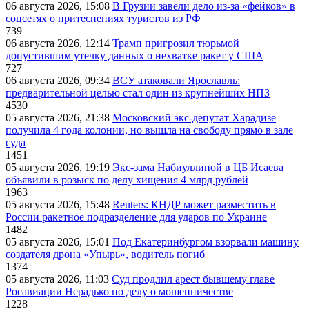
06 августа 2026, 15:08
В Грузии завели дело из-за «фейков» в
соцсетях о притеснениях туристов из РФ
739
06 августа 2026, 12:14
Трамп пригрозил тюрьмой
допустившим утечку данных о нехватке ракет у США
727
06 августа 2026, 09:34
ВСУ атаковали Ярославль:
предварительной целью стал один из крупнейших НПЗ
4530
05 августа 2026, 21:38
Московский экс-депутат Харадизе
получила 4 года колонии, но вышла на свободу прямо в зале
суда
1451
05 августа 2026, 19:19
Экс-зама Набиуллиной в ЦБ Исаева
объявили в розыск по делу хищения 4 млрд рублей
1963
05 августа 2026, 15:48
Reuters: КНДР может разместить в
России ракетное подразделение для ударов по Украине
1482
05 августа 2026, 15:01
Под Екатеринбургом взорвали машину
создателя дрона «Упырь», водитель погиб
1374
05 августа 2026, 11:03
Суд продлил арест бывшему главе
Росавиации Нерадько по делу о мошенничестве
1228