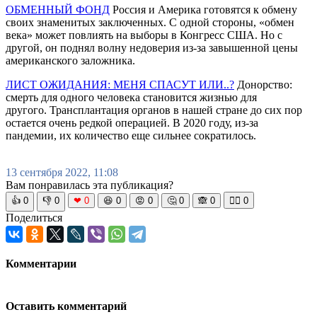
ОБМЕННЫЙ ФОНД
Россия и Америка готовятся к обмену
своих знаменитых заключенных. С одной стороны, «обмен
века» может повлиять на выборы в Конгресс США. Но с
другой, он поднял волну недоверия из-за завышенной цены
американского заложника.
ЛИСТ ОЖИДАНИЯ: МЕНЯ СПАСУТ ИЛИ..?
Донорство:
смерть для одного человека становится жизнью для
другого. Трансплантация органов в нашей стране до сих пор
остается очень редкой операцией. В 2020 году, из-за
пандемии, их количество еще сильнее сократилось.
13 сентября 2022, 11:08
Вам понравилась эта публикация?
👍
0
👎
0
❤
0
😆
0
😡
0
🤔
0
🙈
0
🧘‍♀️
0
Поделиться
Комментарии
Оставить комментарий