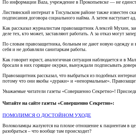
По информации Baza, учреждение в Прокопьевске — не единст
Листвянский интернат в Тисульском районе также известен ск
подписания договора социального найма. А затем наступает ад
Как рассказал журналистам правозащитник Алексей Мухин, зая
деле тех, кто может, заставляют работать. А за отказ могут за
По словам правозащитника, больным не дают новую одежду и 
себя и не добавляли санитаркам работы.
Как говорит юрист, аналогичная ситуация наблюдается и в Мал
бросали в них горящие окурки, вынуждали подписывать довер
Правозащитник рассказал, что выбраться из подобных интерна
потому что они якобы «дураки» и «ненормальные». Правозащи
Уважаемые читатели газеты «Совершенно Секретно»! Присоед
Читайте на сайте газеты «Совершенно Секретно»:
ПОМОЛИМСЯ О ДОСТОЙНОМ УХОДЕ
Волоколамцы жалуются на плохое отношение к пациентам в це
разобраться – что вообще там происходит?