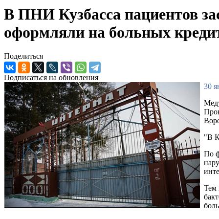
В ПНИ Кузбасса пациентов за
оформляли на больных кред
Поделиться
Подписаться на обновления
30 я
Меду
Прок
Воро
"В К
По ф
нару
инте
Тем
бак
боль