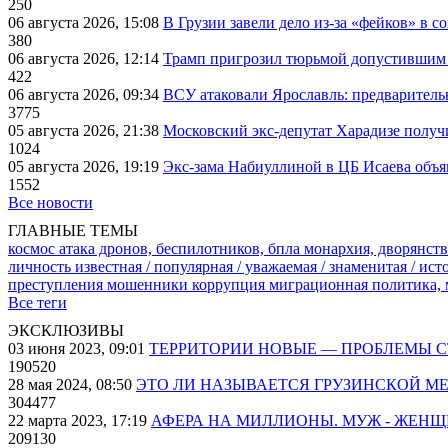
250
06 августа 2026, 15:08
В Грузии завели дело из-за «фейков» в с
380
06 августа 2026, 12:14
Трамп пригрозил тюрьмой допустившим 
422
06 августа 2026, 09:34
ВСУ атаковали Ярославль: предварител
3775
05 августа 2026, 21:38
Московский экс-депутат Харадизе получи
1024
05 августа 2026, 19:19
Экс-зама Набиуллиной в ЦБ Исаева объя
1552
Все новости
ГЛАВНЫЕ ТЕМЫ
космос
атака дронов, беспилотников, бпла
монархия, дворянств
личность известная / популярная / уважаемая / знаменитая / ис
преступления
мошенники
коррупция
миграционная политика,
Все теги
ЭКСКЛЮЗИВЫ
03 июня 2023, 09:01
ТЕРРИТОРИИ НОВЫЕ — ПРОБЛЕМЫ 
190520
28 мая 2024, 08:50
ЭТО ЛИ НАЗЫВАЕТСЯ ГРУЗИНСКОЙ М
304477
22 марта 2023, 17:19
АФЕРА НА МИЛЛИОНЫ. МУЖ - ЖЕН
209130