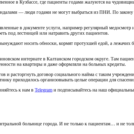
венное в Кузбассе, где пациенты годами жалуются на чудовищн
андалами — люди годами не могут выбраться из ПНИ. По закону
.
вленные в документе услуги, например регулярный медосмотр и 
переть под лестницей или натравить других пациентов.
вынуждают носить обноски, кормят протухшей едой, а лежачих 
иновском интернате в Калтанском городском округе. Там пациен
енности на квартиры и даже оформляли на больных кредиты.
тов и расторгнуть договор социального найма с таким учрежден
тнику приходилось организовывать целые операции для спасени
иняйтесь к нам в
Telegram
и подписывайтесь на наш официальны
нтральной больнице города. И не только к пациентам… и не т