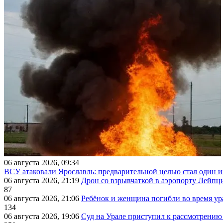
06 августа 2026, 09:34
ВСУ атаковали Ярославль: предварительной целью стал один
06 августа 2026, 21:19
Дрон со взрывчаткой в аэропорту Лейпци
87
06 августа 2026, 21:06
Ребёнок и женщина погибли во время ур
134
06 августа 2026, 19:06
Суд на Урале приступил к рассмотрени