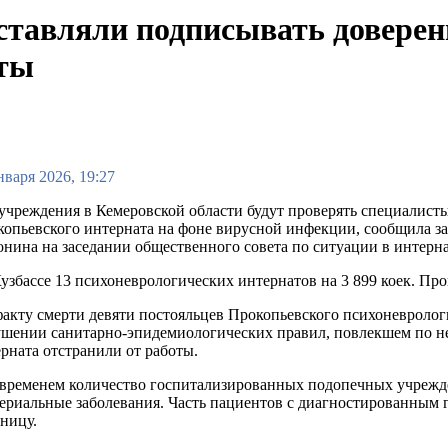
ставляли подписывать доверен
иты
нваря 2026, 19:27
чреждения в Кемеровской области будут проверять специалисты
опьевского интерната на фоне вирусной инфекции, сообщила за
нина на заседании общественного совета по ситуации в интерна
узбассе 13 психоневрологических интернатов на 3 899 коек. Пров
акту смерти девяти постояльцев Прокопьевского психоневрологи
шении санитарно-эпидемиологических правил, повлекшем по не
рната отстранили от работы.
 временем количество госпитализированных подопечных учрежд
териальные заболевания. Часть пациентов с диагностированны
ницу.