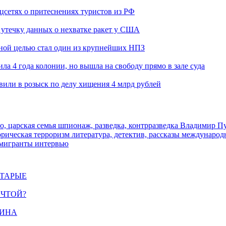
оцсетях о притеснениях туристов из РФ
утечку данных о нехватке ракет у США
ьной целью стал один из крупнейших НПЗ
ла 4 года колонии, но вышла на свободу прямо в зале суда
вили в розыск по делу хищения 4 млрд рублей
о, царская семья
шпионаж, разведка, контрразведка
Владимир П
торическая
терроризм
литература, детектив, рассказы
международ
 мигранты
интервью
СТАРЫЕ
ЕЧТОЙ?
ЩИНА