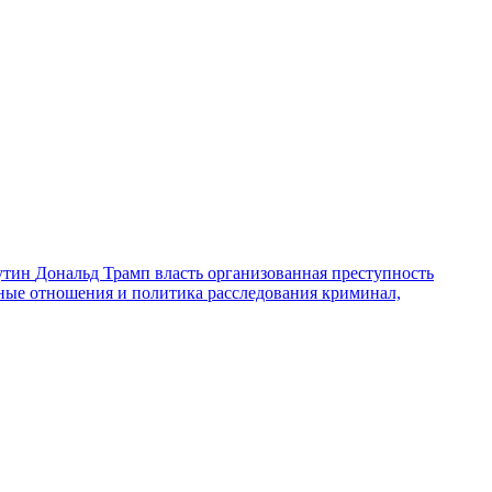
утин
Дональд Трамп
власть
организованная преступность
ные отношения и политика
расследования
криминал,