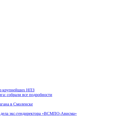
 из крупнейших НПЗ
га: собрали все подробности
агана в Смоленске
ю дела экс-гендиректора «ВСМПО-Ависма»